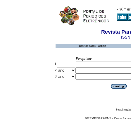
Revista Pa
ISSN 
Base de dados :
article
Pesquisar
1
2
3
Search engin
BIREME/OPAS/OMS - Centro Latino-Am