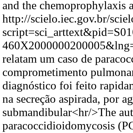
and the chemoprophylaxis ar
http://scielo.iec.gov.br/scie
script=sci_arttext&pid=S01
460X2000000200005&lng=
relatam um caso de paraco
comprometimento pulmonar,
diagnóstico foi feito rapida
na secreção aspirada, por a
submandibular<hr/>The auth
paracoccidioidomycosis (P