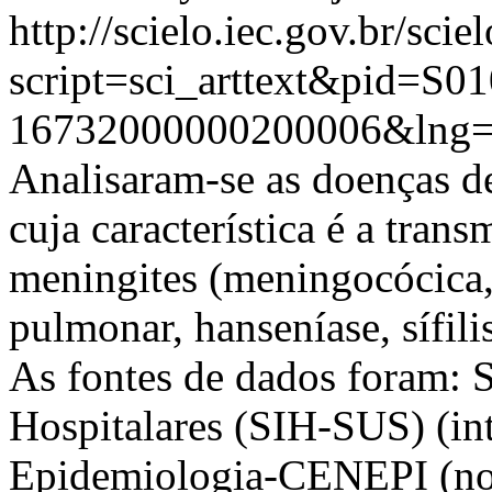
http://scielo.iec.gov.br/scie
script=sci_arttext&pid=S01
16732000000200006&lng=
Analisaram-se as doenças d
cuja característica é a tran
meningites (meningocócica, 
pulmonar, hanseníase, sífili
As fontes de dados foram: 
Hospitalares (SIH-SUS) (in
Epidemiologia-CENEPI (noti