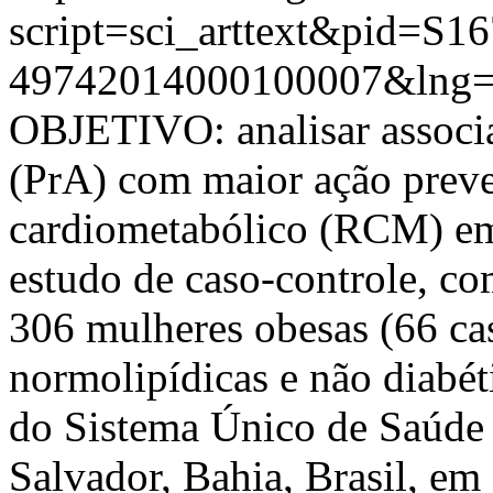
script=sci_arttext&pid=S16
49742014000100007&lng=
OBJETIVO: analisar associaç
(PrA) com maior ação preve
cardiometabólico (RCM) 
estudo de caso-controle, c
306 mulheres obesas (66 cas
normolipídicas e não diabét
do Sistema Único de Saúde
Salvador, Bahia, Brasil, em