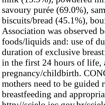
savoury purée (69.0%), sam
biscuits/bread (45.1%), bou
Association was observed b
foods/liquids and: use of d
duration of exclusive breast
in the first 24 hours of lif
pregnancy/childbirth. CO
mothers need to be guided 
breastfeeding and appropria
http://scielo.iec.gov.br/scie