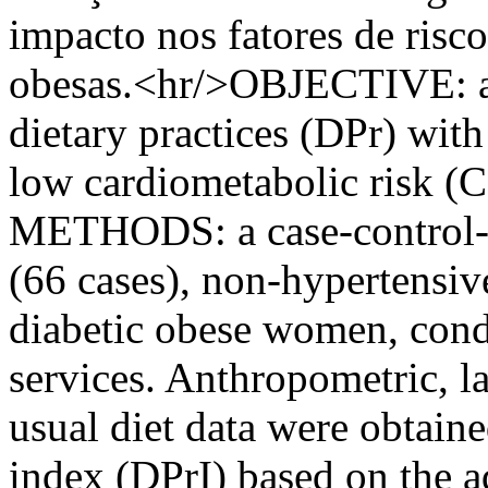
impacto nos fatores de ris
obesas.<hr/>OBJECTIVE: an
dietary practices (DPr) with
low cardiometabolic risk 
METHODS: a case-control-s
(66 cases), non-hypertensi
diabetic obese women, condu
services. Anthropometric, l
usual diet data were obtain
index (DPrI) based on the