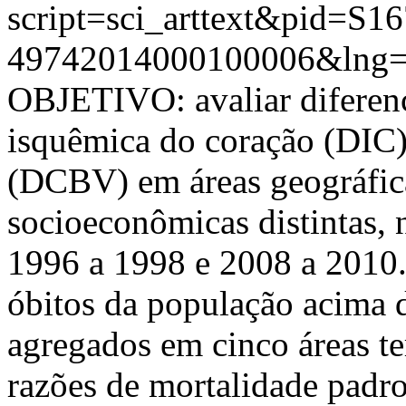
script=sci_arttext&pid=S16
49742014000100006&lng=
OBJETIVO: avaliar diferenç
isquêmica do coração (DIC)
(DCBV) em áreas geográfica
socioeconômicas distintas,
1996 a 1998 e 2008 a 201
óbitos da população acima d
agregados em cinco áreas ter
razões de mortalidade pad