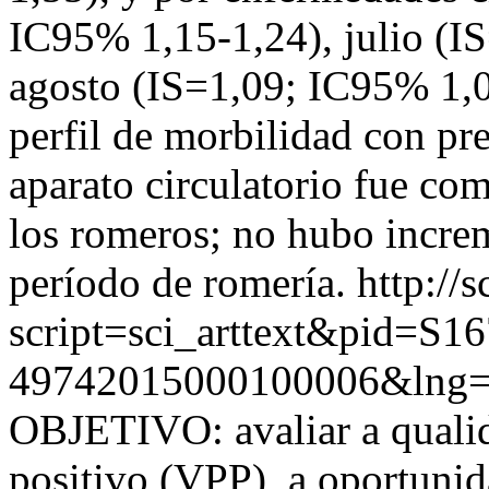
IC95% 1,15-1,24), julio (I
agosto (IS=1,09; IC95% 1
perfil de morbilidad con p
aparato circulatorio fue com
los romeros; no hubo increm
período de romería.
http://s
script=sci_arttext&pid=S16
49742015000100006&lng=
OBJETIVO: avaliar a qualid
positivo (VPP), a oportunid