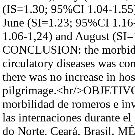
(IS=1.30; 95%CI 1.04-1.55),
June (SI=1.23; 95%CI 1.16
1.06-1,24) and August (SI=
CONCLUSION: the morbidity
circulatory diseases was com
there was no increase in hos
pilgrimage.<hr/>OBJETIVO: 
morbilidad de romeros e inve
las internaciones durante el
do Norte, Ceará, Brasil. M