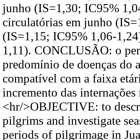
junho (IS=1,30; IC95% 1,04
circulatórias em junho (IS=
(IS=1,15; IC95% 1,06-1,24)
1,11). CONCLUSÃO: o perf
predomínio de doenças do ap
compatível com a faixa etár
incremento das internações 
<hr/>OBJECTIVE: to descri
pilgrims and investigate sea
periods of pilgrimage in Jua