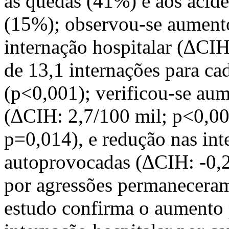
às quedas (41%) e aos acide
(15%); observou-se aumento
internação hospitalar (∆CIH
de 13,1 internações para ca
(p<0,001); verificou-se aum
(∆CIH: 2,7/100 mil; p<0,00
p=0,014), e redução nas int
autoprovocadas (∆CIH: -0,2
por agressões permanecer
estudo confirma o aumento