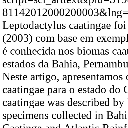
81142012000200003&lng=
Leptodactylus caatingae foi
(2003) com base em exempla
é conhecida nos biomas caati
estados da Bahia, Pernambuc
Neste artigo, apresentamos 
caatingae para o estado do
caatingae was described by
specimens collected in Bahi
Caatinga and Atlantic Rainfo