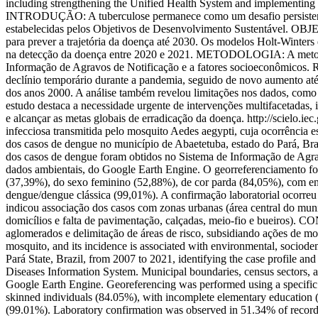
including strengthening the Unified Health System and implementing e
INTRODUÇÃO: A tuberculose permanece como um desafio persistente d
estabelecidas pelos Objetivos de Desenvolvimento Sustentável. OBJETI
para prever a trajetória da doença até 2030. Os modelos Holt-Winter
na detecção da doença entre 2020 e 2021. METODOLOGIA: A metodolog
Informação de Agravos de Notificação e a fatores socioeconômicos.
declínio temporário durante a pandemia, seguido de novo aumento até 2
dos anos 2000. A análise também revelou limitações nos dados, com
estudo destaca a necessidade urgente de intervenções multifacetadas,
e alcançar as metas globais de erradicação da doença.
http://scielo.
infecciosa transmitida pelo mosquito Aedes aegypti, cuja ocorrência 
dos casos de dengue no município de Abaetetuba, estado do Pará, B
dos casos de dengue foram obtidos no Sistema de Informação de Agravos 
dados ambientais, do Google Earth Engine. O georreferenciamento f
(37,39%), do sexo feminino (52,88%), de cor parda (84,05%), com ens
dengue/dengue clássica (99,01%). A confirmação laboratorial ocorreu
indicou associação dos casos com zonas urbanas (área central do muni
domicílios e falta de pavimentação, calçadas, meio-fio e bueiros). 
aglomerados e delimitação de áreas de risco, subsidiando ações de 
mosquito, and its incidence is associated with environmental, sociod
Pará State, Brazil, from 2007 to 2021, identifying the case profil
Diseases Information System. Municipal boundaries, census sectors, a
Google Earth Engine. Georeferencing was performed using a specific
skinned individuals (84.05%), with incomplete elementary education (
(99.01%). Laboratory confirmation was observed in 51.34% of records,