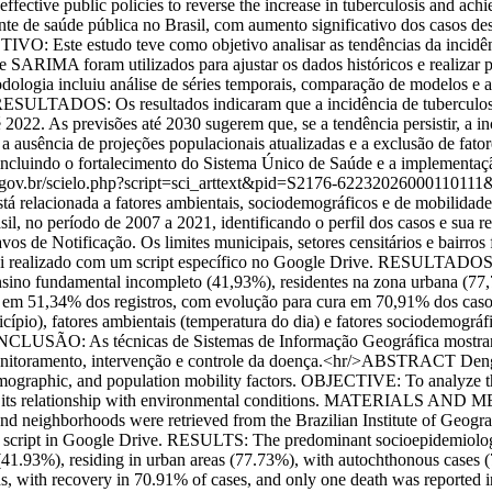
ffective public policies to reverse the increase in tuberculosis and a
e saúde pública no Brasil, com aumento significativo dos casos desd
VO: Este estudo teve como objetivo analisar as tendências da incidênc
s e SARIMA foram utilizados para ajustar os dados históricos e realiz
ia incluiu análise de séries temporais, comparação de modelos e ava
 RESULTADOS: Os resultados indicaram que a incidência de tuberculose
022. As previsões até 2030 sugerem que, se a tendência persistir, a in
o a ausência de projeções populacionais atualizadas e a exclusão de
 incluindo o fortalecimento do Sistema Único de Saúde e a implementação
iec.gov.br/scielo.php?script=sci_arttext&pid=S2176-62232026000110
está relacionada a fatores ambientais, sociodemográficos e de mobilid
rasil, no período de 2007 a 2021, identificando o perfil dos casos 
de Notificação. Os limites municipais, setores censitários e bairros fo
oi realizado com um script específico no Google Drive. RESULTADOS:
ino fundamental incompleto (41,93%), residentes na zona urbana (77,7
 em 51,34% dos registros, com evolução para cura em 70,91% dos casos
cípio), fatores ambientais (temperatura do dia) e fatores sociodemográ
CONCLUSÃO: As técnicas de Sistemas de Informação Geográfica mostrara
monitoramento, intervenção e controle da doença.<hr/>ABSTRACT Dengue 
emographic, and population mobility factors. OBJECTIVE: To analyze th
e and its relationship with environmental conditions. MATERIALS AND
nd neighborhoods were retrieved from the Brazilian Institute of Geogra
 script in Google Drive. RESULTS: The predominant socioepidemiologi
41.93%), residing in urban areas (77.73%), with autochthonous cases (7
 with recovery in 70.91% of cases, and only one death was reported in