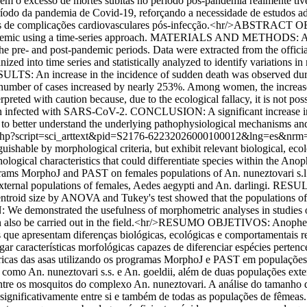
compõem o excesso de mortes súbitas no período pós-pandemia realm
ríodo da pandemia de Covid-19, reforçando a necessidade de estudos a
iscos de complicações cardiovasculares pós-infecção.<hr/>ABSTRACT OB
ndemic using a time-series approach. MATERIALS AND METHODS: A des
 the pre- and post-pandemic periods. Data were extracted from the offici
zed into time series and statistically analyzed to identify variations i
ULTS: An increase in the incidence of sudden death was observed dur
e number of cases increased by nearly 253%. Among women, the increas
ted with caution because, due to the ecological fallacy, it is not poss
een infected with SARS-CoV-2. CONCLUSION: A significant increase in
o better understand the underlying pathophysiological mechanisms and t
ielo.php?script=sci_arttext&pid=S2176-62232026000100012&lng=es&nr
inguishable by morphological criteria, but exhibit relevant biological, ec
phological characteristics that could differentiate species within th
ms MorphoJ and PAST on females populations of An. nuneztovari s.l., 
o external populations of females, Aedes aegypti and An. darlingi. RES
troid size by ANOVA and Tukey's test showed that the populations of m
 demonstrated the usefulness of morphometric analyses in studies of 
d can also be carried out in the field.<hr/>RESUMO OBJETIVOS: Anophel
mas que apresentam diferenças biológicas, ecológicas e comportamentais r
stigar características morfológicas capazes de diferenciar espécies per
cas das asas utilizando os programas MorphoJ e PAST em populações d
s como An. nuneztovari s.s. e An. goeldii, além de duas populações e
entre os mosquitos do complexo An. nuneztovari. A análise do tamanh
am significativamente entre si e também de todas as populações de fê