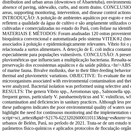
distribution and urban areas (downtown of Abaetetuba), environmental
absence of paving, sidewalks, curbs, and storm drains. CONCLUSION: 
areas, supporting monitoring, intervention, and disease control actions
INTRODUÇÃO: A poluição de ambientes aquáticos por esgoto e resíduo
refletem a qualidade da água de cultivo e são amplamente utilizados
cultivadas e comercializadas no estado do Pará, com ênfase na identi
MATERIAIS E MÉTODOS: Foram analisadas 120 ostras provenientes de 
bioquímica convencional e automatizada pelo sistema VITEK®2 (bio
associados à poluição e epidemiologicamente relevantes. Vibrio foi o 
relacionada a surtos alimentares. A detecção de E. coli indica contam
especialmente para populações vulneráveis. CONCLUSÃO: A presença de
pluviométricas que influenciam a multiplicação bacteriana. Ressalta-
preservação dos ecossistemas aquáticos e da saúde pública.<hr/>A
of marine fauna. Bivalve mollusks, due to their filter-feeding behavior
thermal and pluviometric variations. OBJECTIVE: To evaluate the micro
microorganisms associated with environmental contamination and the
were analyzed. Bacterial isolation was performed using selective an
RESULTS: The genera Vibrio spp., Aeromonas spp., Salmonella spp., an
frequent genus, particularly V. parahaemolyticus and V. vulnificus, wh
contamination and deficiencies in sanitary practices. Although less 
these pathogens indicates the poor environmental quality of waters use
highlight the need for continuous monitoring and the implementation o
script=sci_arttext&pid=S2176-62232026000110113&lng=es&nrm=i
urbanos de Belém, Pará, no período de 2021. Trata-se de um estudo
parâmetros físico-químicos e aplicados protocolos de floculação orgân