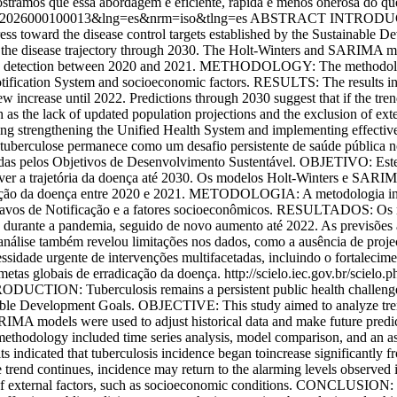
stramos que essa abordagem é eficiente, rápida e menos onerosa do qu
6-62232026000100013&lng=es&nrm=iso&tlng=es
ABSTRACT INTRODUCTION: 
rogress toward the disease control targets established by the Sustainab
ict the disease trajectory through 2030. The Holt-Winters and SARIMA mo
ase detection between 2020 and 2021. METHODOLOGY: The methodology
otification System and socioeconomic factors. RESULTS: The results ind
 increase until 2022. Predictions through 2030 suggest that if the tren
 such as the lack of updated population projections and the exclusion o
ding strengthening the Unified Health System and implementing effective 
culose permanece como um desafio persistente de saúde pública no B
idas pelos Objetivos de Desenvolvimento Sustentável. OBJETIVO: Este e
ever a trajetória da doença até 2030. Os modelos Holt-Winters e SARIMA 
ção da doença entre 2020 e 2021. METODOLOGIA: A metodologia inclui
gravos de Notificação e a fatores socioeconômicos. RESULTADOS: Os r
o durante a pandemia, seguido de novo aumento até 2022. As previsões at
 análise também revelou limitações nos dados, como a ausência de proje
ade urgente de intervenções multifacetadas, incluindo o fortalecime
 metas globais de erradicação da doença.
http://scielo.iec.gov.br/scielo
ION: Tuberculosis remains a persistent public health challenge in B
inable Development Goals. OBJECTIVE: This study aimed to analyze trends
ARIMA models were used to adjust historical data and make future pred
logy included time series analysis, model comparison, and an assess
indicated that tuberculosis incidence began toincrease significantly 
 trend continues, incidence may return to the alarming levels observed in
 of external factors, such as socioeconomic conditions. CONCLUSION: Th