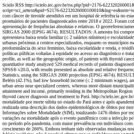
Scielo RSS
http://scielo.iec.gov.br/rss.php?pid=2176-62232026000
script=sci_arttext&pid=S2176-62232026000100010&lng=es&nrm=i
com câncer de tireoide atendidos em um hospital de referência no es
prontuários de pacientes diagnosticados entre 2018 e 2022. Foram cole
apresentação de frequências absolutas e relativas. O georreferenciamen
SIRGAS 2000 (EPSG 4674). RESULTADOS: A amostra foi composta maj
apresentava baixa renda familiar (≤ 2 salários mínimos) e escolarid
urbanas próximas a centros especializados, enquanto os municípios
predominância do sexo feminino, baixa escolaridade e renda, e resid
políticas públicas voltadas à equidade no acesso ao diagnóstico e 
profile, as well as the geographic origin, of patients with thyroid c
quantitative study analyzed 529 medical records of patients diagnose
SPSS® v20.0, with results presented as absolute and relative frequen
Statistics, using the SIRGAS 2000 projection (EPSG 4674). RESULTS:
Belém (42.1%), had low household income (≤ 2 minimum wages), and ha
urban areas near specialized centers, whereas more distant municip
attainment and income, primarily residing in the Metropolitan Region 
thyroid cancer diagnosis and treatment in Pará.
http://scielo.iec.go
mortalidade por morte súbita no estado do Pará antes e após apa
realizada uma descrição dos dados epidemiológicos de óbitos por mort
Informações sobre Mortalidade (SIM), totalizando 1476 óbitos por mort
variações na mortalidade após o evento pandêmico com a infecção 
no período pós-pandemia, com maior prevalência em indivíduos com 
crescimento de 266%. Embora tenham sido observadas mudanças nos p