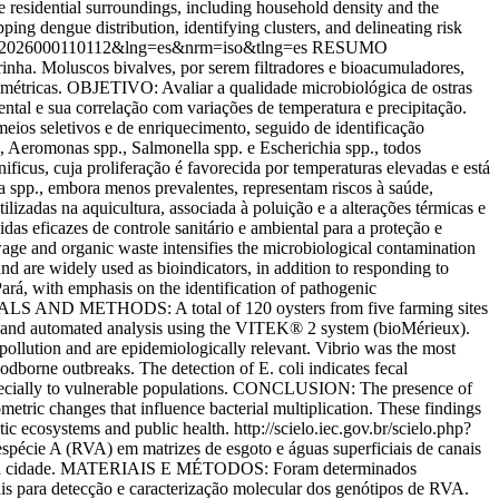
 residential surroundings, including household density and the
 dengue distribution, identifying clusters, and delineating risk
-62232026000110112&lng=es&nrm=iso&tlng=es
RESUMO
ha. Moluscos bivalves, por serem filtradores e bioacumuladores,
iométricas. OBJETIVO: Avaliar a qualidade microbiológica de ostras
ntal e sua correlação com variações de temperatura e precipitação.
os seletivos e de enriquecimento, seguido de identificação
eromonas spp., Salmonella spp. e Escherichia spp., todos
ficus, cuja proliferação é favorecida por temperaturas elevadas e está
la spp., embora menos prevalentes, representam riscos à saúde,
adas na aquicultura, associada à poluição e a alterações térmicas e
as eficazes de controle sanitário e ambiental para a proteção e
and organic waste intensifies the microbiological contamination
and are widely used as bioindicators, in addition to responding to
ará, with emphasis on the identification of pathogenic
TERIALS AND METHODS: A total of 120 oysters from five farming sites
on and automated analysis using the VITEK® 2 system (bioMérieux).
ollution and are epidemiologically relevant. Vibrio was the most
odborne outbreaks. The detection of E. coli indicates fecal
 especially to vulnerable populations. CONCLUSION: The presence of
metric changes that influence bacterial multiplication. These findings
tic ecosystems and public health.
http://scielo.iec.gov.br/scielo.php?
cie A (RVA) em matrizes de esgoto e águas superficiais de canais
anais da cidade. MATERIAIS E MÉTODOS: Foram determinados
iais para detecção e caracterização molecular dos genótipos de RVA.