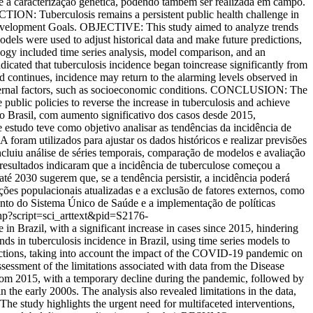
e a caracterização genética, podendo também ser realizada em campo.
Tuberculosis remains a persistent public health challenge in
le Development Goals. OBJECTIVE: This study aimed to analyze trends
dels were used to adjust historical data and make future predictions,
 included time series analysis, model comparison, and an
icated that tuberculosis incidence began toincrease significantly from
d continues, incidence may return to the alarming levels observed in
f external factors, such as socioeconomic conditions. CONCLUSION: The
public policies to reverse the increase in tuberculosis and achieve
rasil, com aumento significativo dos casos desde 2015,
studo teve como objetivo analisar as tendências da incidência de
foram utilizados para ajustar os dados históricos e realizar previsões
u análise de séries temporais, comparação de modelos e avaliação
esultados indicaram que a incidência de tuberculose começou a
é 2030 sugerem que, se a tendência persistir, a incidência poderá
ções populacionais atualizadas e a exclusão de fatores externos, como
nto do Sistema Único de Saúde e a implementação de políticas
.php?script=sci_arttext&pid=S2176-
razil, with a significant increase in cases since 2015, hindering
 in tuberculosis incidence in Brazil, using time series models to
ictions, taking into account the impact of the COVID-19 pandemic on
ment of the limitations associated with data from the Disease
from 2015, with a temporary decline during the pandemic, followed by
 the early 2000s. The analysis also revealed limitations in the data,
e study highlights the urgent need for multifaceted interventions,