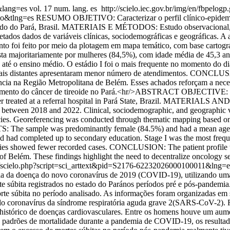
1&lang=es
vol. 17 num. lang. es
http://scielo.iec.gov.br/img/en/fbpelogp.
so&tlng=es
RESUMO OBJETIVO: Caracterizar o perfil clínico-epidemio
tado do Pará, Brasil. MATERIAIS E MÉTODOS: Estudo observacional, des
tados dados de variáveis clínicas, sociodemográficas e geográficas. A 
to foi feito por meio da plotagem em mapa temático, com base cartográfi
oritariamente por mulheres (84,5%), com idade média de 45,3 anos.
ade até o ensino médio. O estádio I foi o mais frequente no momento do
 mais distantes apresentaram menor número de atendimentos. CONCLUSÃ
ência na Região Metropolitana de Belém. Esses achados reforçam a nece
tratamento do câncer de tireoide no Pará.<hr/>ABSTRACT OBJECTIVE: T
ancer treated at a referral hospital in Pará State, Brazil. MATERIALS 
d between 2018 and 2022. Clinical, sociodemographic, and geographic va
cies. Georeferencing was conducted through thematic mapping based on 
 The sample was predominantly female (84.5%) and had a mean age of 
d completed up to secondary education. Stage I was the most frequent 
alities showed fewer recorded cases. CONCLUSION: The patient profil
of Belém. These findings highlight the need to decentralize oncology se
v.br/scielo.php?script=sci_arttext&pid=S2176-62232026000100011&ln
ndemia da doença do novo coronavírus de 2019 (COVID-19), utilizan
e súbita registrados no estado do Parános períodos pré e pós-pandemia
e súbita no período analisado. As informações foram organizadas em sér
pelo coronavírus da síndrome respiratória aguda grave 2(SARS-CoV-2
histórico de doenças cardiovasculares. Entre os homens houve um aum
adrões de mortalidade durante a pandemia de COVID-19, os resultados