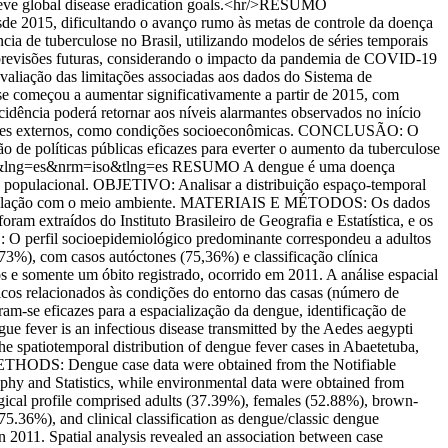
chieve global disease eradication goals.<hr/>RESUMO
e 2015, dificultando o avanço rumo às metas de controle da doença
ia de tuberculose no Brasil, utilizando modelos de séries temporais
ar previsões futuras, considerando o impacto da pandemia de COVID-19
liação das limitações associadas aos dados do Sistema de
 começou a aumentar significativamente a partir de 2015, com
cidência poderá retornar aos níveis alarmantes observados no início
 fatores externos, como condições socioeconômicas. CONCLUSÃO: O
 de políticas públicas eficazes para everter o aumento da tuberculose
111&lng=es&nrm=iso&tlng=es
RESUMO A dengue é uma doença
ade populacional. OBJETIVO: Analisar a distribuição espaço-temporal
e sua relação com o meio ambiente. MATERIAIS E MÉTODOS: Os dados
ram extraídos do Instituto Brasileiro de Geografia e Estatística, e os
 O perfil socioepidemiológico predominante correspondeu a adultos
3%), com casos autóctones (75,36%) e classificação clínica
 e somente um óbito registrado, ocorrido em 2011. A análise espacial
ficos relacionados às condições do entorno das casas (número de
m-se eficazes para a espacialização da dengue, identificação de
fever is an infectious disease transmitted by the Aedes aegypti
e spatiotemporal distribution of dengue fever cases in Abaetetuba,
 METHODS: Dengue case data were obtained from the Notifiable
phy and Statistics, while environmental data were obtained from
cal profile comprised adults (37.39%), females (52.88%), brown-
5.36%), and clinical classification as dengue/classic dengue
 2011. Spatial analysis revealed an association between case