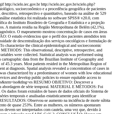
gif
http://scielo.iec.gov.br
http://scielo.iec.gov.br/scielo.php?
lógico, socioeconômico e a procedência geográfica de pacientes
critivo, retrospectivo e quantitativo, baseado na análise de 529
análise estatística foi realizada no software SPSS® v20.0, com
ca do Instituto Brasileiro de Geografia e Estatística e a projeção
 A maioria residia na Região Metropolitana de Belém (42,1%),
 diagnóstico. O mapeamento mostrou concentração de casos em áreas
O: O estudo evidenciou que o perfil dos pacientes atendidos tem
ssidade de descentralização dos serviços oncológicos e formulação de
o characterize the clinical-epidemiological and socioeconomic
AND METHODS: This observational, descriptive, retrospective, and
riables were collected. Statistical analysis was performed using
cartographic data from the Brazilian Institute of Geography and
45.3 years. Most patients resided in the Metropolitan Region of
at diagnosis. Spatial analysis revealed a concentration of cases in
e was characterized by a predominance of women with low educational
rvices and develop public policies to ensure equitable access to
g=es&nrm=iso&tlng=es
RESUMO OBJETIVO: Descrever a
do uma abordagem de série temporal. MATERIAL E MÉTODOS: Foi
. Os dados foram extraídos de bases de dados oficiais do Sistema de
ies temporais e analisadas estatisticamente para identificar
). RESULTADOS: Observou-se aumento na incidência de morte súbita
ento de quase 253%. Entre as mulheres, os números apontaram
 devem ser interpretados com cautela, uma vez que, devido à