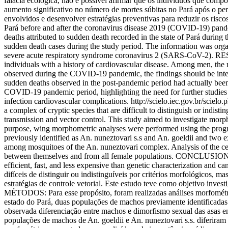
falácia ecológica, não é possível afirmar que os indivíduos que 
aumento significativo no número de mortes súbitas no Pará após o pe
envolvidos e desenvolver estratégias preventivas para reduzir os r
Pará before and after the coronavirus disease 2019 (COVID-19) pa
deaths attributed to sudden death recorded in the state of Pará during
sudden death cases during the study period. The information was organi
severe acute respiratory syndrome coronavirus 2 (SARS-CoV-2). RES
individuals with a history of cardiovascular disease. Among men, th
observed during the COVID-19 pandemic, the findings should be interpre
sudden deaths observed in the post-pandemic period had actually b
COVID-19 pandemic period, highlighting the need for further studies t
infection cardiovascular complications.
http://scielo.iec.gov.br/sc
a complex of cryptic species that are difficult to distinguish or indist
transmission and vector control. This study aimed to investigate mor
purpose, wing morphometric analyses were performed using the progra
previously identified as An. nuneztovari s.s and An. goeldii and tw
among mosquitoes of the An. nuneztovari complex. Analysis of the cen
between themselves and from all female populations. CONCLUSION: We
efficient, fast, and less expensive than genetic characterization an
difíceis de distinguir ou indistinguíveis por critérios morfológicos, 
estratégias de controle vetorial. Este estudo teve como objetivo inve
MÉTODOS: Para esse propósito, foram realizadas análises morfométri
estado do Pará, duas populações de machos previamente identificada
observada diferenciação entre machos e dimorfismo sexual das asas 
populações de machos de An. goeldii e An. nuneztovari s.s. diferir