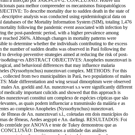
ente tiveram a infecção por SARS-CoV-2. CONCLUSÃO: Houve um
dicionais para melhor compreender os mecanismos fisiopatológicos
JECTIVE: To describe mortality due to sudden death in the state of
criptive analysis was conducted using epidemiological data on
al databases of the Mortality Information System (SIM), totaling 1,476
n mortality following the pandemic event associated with infection by
ing the post-pandemic period, with a higher prevalence among
e reached 266%. Although changes in mortality patterns were
ible to determine whether the individuals contributing to the excess
 the number of sudden deaths was observed in Pará following the
o develop preventive strategies aimed at reducing the risk of post-
m=iso&tlng=es
ABSTRACT OBJECTIVES: Anopheles nuneztovari is
ological, and behavioral differences that may influence malaria
e Anopheles (Nyssorhynchus) nuneztovari complex. METHODS: For this
collected from two municipalities in Pará, two populations of males
ULTS: Male differentiation and wing sexual dimorphism were observed
ales An. goeldii and An. nuneztovari s.s were significantly different
medically important culicids and showed that this approach is
es nuneztovari constitui um complexo de espécies crípticas que são
elevantes, as quais podem influenciar a transmissão da malária e as
tencentes ao complexo Anopheles (Nyssorhynchus) nuneztovari.
e fêmeas de An. nuneztovari s.l., coletadas em dois municípios do
xternas de fêmeas, Aedes aegypti e An. darlingi. RESULTADOS: Foi
o do centróide por ANOVA e teste de Tukey demonstrou que as
meas. CONCLUSÃO: Demonstramos a utilidade das análises