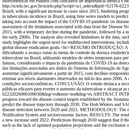
morfométricas em estudos com culicídeos de importância médica e mo
http://scielo.iec.gov.br/scielo.php?script=sci_arttext&pid=S217
Brazil, with a significant increase in cases since 2015, hindering p
in tuberculosis incidence in Brazil, using time series models to pred
taking into account the impact of the COVID-19 pandemic on dise
assessment of the limitations associated with data from the Disease N
2015, with a temporary decline during the pandemic, followed by a new
the early 2000s. The analysis also revealed limitations in the data,
study highlights the urgent need for multifaceted interventions, inclu
global disease eradication goals.<hr/>RESUMO INTRODUÇÃO: A tuber
dificultando o avanço rumo às metas de controle da doença estabelec
tuberculose no Brasil, utilizando modelos de séries temporais para pr
futuras, considerando o impacto da pandemia de COVID-19 na detec
das limitações associadas aos dados do Sistema de Informação de A
aumentar significativamente a partir de 2015, com declínio temporári
retornar aos níveis alarmantes observados no início dos anos 2000. A
condições socioeconômicas. CONCLUSÃO: O estudo destaca a necessid
públicas eficazes para everter o aumento da tuberculose e alcançar as
62232026000100030&lng=es&nrm=iso&tlng=es
ABSTRACT INTRODUCT
progress toward the disease control targets established by the Susta
predict the disease trajectory through 2030. The Holt-Winters and S
disease detection between 2020 and 2021. METHODOLOGY: The methodo
Notification System and socioeconomic factors. RESULTS: The results 
a new increase until 2022. Predictions through 2030 suggest that if the
such as the lack of updated population projections and the exclusion