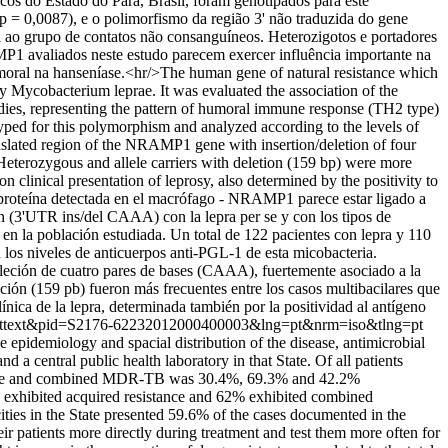
os do Estado do Pará, Brasil, foram genotipados para este
p = 0,0087), e o polimorfismo da região 3' não traduzida do gene
ao grupo de contatos não consanguíneos. Heterozigotos e portadores
MP1 avaliados neste estudo parecem exercer influência importante na
moral na hanseníase.<hr/>The human gene of natural resistance which
 Mycobacterium leprae. It was evaluated the association of the
odies, representing the pattern of humoral immune response (TH2 type)
typed for this polymorphism and analyzed according to the levels of
nslated region of the NRAMP1 gene with insertion/deletion of four
eterozygous and allele carriers with deletion (159 bp) were more
clinical presentation of leprosy, also determined by the positivity to
 proteína detectada en el macrófago - NRAMP1 parece estar ligado a
en (3'UTR ins/del CAAA) con la lepra per se y con los tipos de
n la población estudiada. Un total de 122 pacientes con lepra y 110
los niveles de anticuerpos anti-PGL-1 de esta micobacteria.
leción de cuatro pares de bases (CAAA), fuertemente asociado a la
ción (159 pb) fueron más frecuentes entre los casos multibacilares que
nica de la lepra, determinada también por la positividad al antígeno
sci_arttext&pid=S2176-62232012000400003&lng=pt&nrm=iso&tlng=pt
e epidemiology and spacial distribution of the disease, antimicrobial
 central public health laboratory in that State. Of all patients
esistance and combined MDR-TB was 30.4%, 69.3% and 42.2%
exhibited acquired resistance and 62% exhibited combined
ities in the State presented 59.6% of the cases documented in the
heir patients more directly during treatment and test them more often for