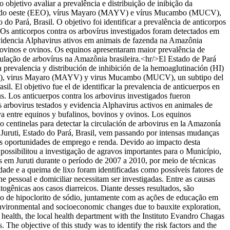
bjetivo avaliar a prevalência e distribuição de inibição da
 equina do oeste (EEO), vírus Mayaro (MAYV) e vírus Mucambo (MUCV),
 Pará, Brasil. O objetivo foi identificar a prevalência de anticorpos
. Os anticorpos contra os arbovírus investigados foram detectados em
 evidencia Alphavirus ativos em animais de fazenda na Amazônia
 bovinos e ovinos. Os equinos apresentaram maior prevalência de
culação de arbovírus na Amazônia brasileira.<hr/>El Estado de Pará
 prevalencia y distribución de inhibición de la hemoaglutinación (HI)
ste (EEO), virus Mayaro (MAYV) y virus Mucambo (MUCV), un subtipo del
l. El objetivo fue el de identificar la prevalencia de anticuerpos en
s. Los anticuerpos contra los arbovirus investigados fueron
os arbovirus testados y evidencia Alphavirus activos en animales de
iva entre equinos y bufalinos, bovinos y ovinos. Los equinos
 centinelas para detectar la circulación de arbovirus en la Amazonía
Juruti, Estado do Pará, Brasil, vem passando por intensas mudanças
s oportunidades de emprego e renda. Devido ao impacto desta
possibilitou a investigação de agravos importantes para o Município,
cas em Juruti durante o período de 2007 a 2010, por meio de técnicas
idade e a queima de lixo foram identificadas como possíveis fatores de
ne pessoal e domiciliar necessitam ser investigadas. Entre as causas
atogênicas aos casos diarreicos. Diante desses resultados, são
ação de hipoclorito de sódio, juntamente com as ações de educação em
environmental and socioeconomic changes due to bauxite exploration,
 health, the local health department with the Instituto Evandro Chagas
 The objective of this study was to identify the risk factors and the