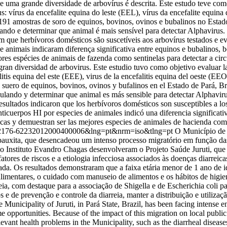
a grande diversidade de arbovírus é descrita. Este estudo teve como o
írus: vírus da encefalite equina do leste (EEL), vírus da encefalite
1 amostras de soro de equinos, bovinos, ovinos e bubalinos no Estado do
lando e determinar que animal é mais sensível para detectar Alphavirus
am que herbívoros domésticos são suscetíveis aos arbovírus testados e
de animais indicaram diferença significativa entre equinos e bubalinos,
ores espécies de animais de fazenda como sentinelas para detectar a cir
an diversidad de arbovirus. Este estudio tuvo como objetivo evaluar la
cefalitis equina del este (EEE), virus de la encefalitis equina del oe
suero de equinos, bovinos, ovinos y bufalinos en el Estado de Pará, Brasi
culando y determinar que animal es más sensible para detectar Alphaviru
resultados indicaron que los herbívoros domésticos son susceptibles a l
nticuerpos HI por especies de animales indicó una diferencia significat
cas y demuestran ser las mejores especies de animales de hacienda como
&pid=S2176-62232012000400006&lng=pt&nrm=iso&tlng=pt
O Município de 
bauxita, que desencadeou um intenso processo migratório em função da
 o Instituto Evandro Chagas desenvolveram o Projeto Saúde Juruti, que 
 fatores de riscos e a etiologia infecciosa associados às doenças diarrei
riada. Os resultados demonstraram que a faixa etária menor de 1 ano de 
 alimentares, o cuidado com manuseio de alimentos e os hábitos de higie
rreia, com destaque para a associação de Shigella e de Escherichia coli p
 e de prevenção e controle da diarreia, manter a distribuição e utiliz
unicipality of Juruti, in Pará State, Brazil, has been facing intense 
 opportunities. Because of the impact of this migration on local public
vant health problems in the Municipality, such as the diarrheal diseases.