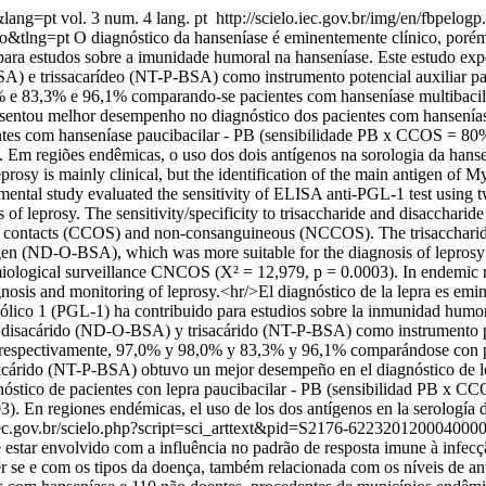
4&lang=pt
vol. 3 num. 4 lang. pt
http://scielo.iec.gov.br/img/en/fbpelogp.
so&tlng=pt
O diagnóstico da hanseníase é eminentemente clínico, porém 
para estudos sobre a imunidade humoral na hanseníase. Este estudo exp
BSA) e trissacarídeo (NT-P-BSA) como instrumento potencial auxiliar par
 98% e 83,3% e 96,1% comparando-se pacientes com hanseníase multibac
entou melhor desempenho no diagnóstico dos pacientes com hansenía
ntes com hanseníase paucibacilar - PB (sensibilidade PB x CCOS = 80%
m regiões endêmicas, o uso dos dois antígenos na sorologia da hansení
prosy is mainly clinical, but the identification of the main antigen of 
imental study evaluated the sensitivity of ELISA anti-PGL-1 test usin
sis of leprosy. The sensitivity/specificity to trisaccharide and disacc
us contacts (CCOS) and non-consanguineous (NCCOS). The trisaccharid
gen (ND-O-BSA), which was more suitable for the diagnosis of leprosy 
miological surveillance CNCOS (X² = 12,979, p = 0.0003). In endemic reg
nosis and monitoring of leprosy.<hr/>El diagnóstico de la lepra es emine
ólico 1 (PGL-1) ha contribuido para estudios sobre la inmunidad humoral
, disacárido (ND-O-BSA) y trisacárido (NT-P-BSA) como instrumento pote
fue, respectivamente, 97,0% y 98,0% y 83,3% y 96,1% comparándose con 
árido (NT-P-BSA) obtuvo un mejor desempeño en el diagnóstico de lo
óstico de pacientes con lepra paucibacilar - PB (sensibilidad PB x C
 En regiones endémicas, el uso de los dos antígenos en la serología de 
o.iec.gov.br/scielo.php?script=sci_arttext&pid=S2176-622320120004
star envolvido com a influência no padrão de resposta imune à infecç
se e com os tipos da doença, também relacionada com os níveis de ant