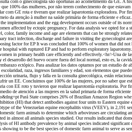
onsulta com o ginecologista são oportunas ao acometimento da GE. A hist
-se que 100% das mulheres, por não terem conhecimento de que estavam g
ar com GE rota e tiveram que realizar laparotomia exploradora. Por fim
eio da atenção à mulher na saúde primária de forma eficiente e eficaz.
the implementation and the egg development occurs outside of its normal
women affected by ectopic pregnancy. For data analysis we opted for a s
, color, family income and age are elements that can be strongly relate
ary tract infection, discharge and failure in visiting the gynecologist a
disposing factor for EP It was concluded that 100% of women that did not
hospital with ruptured EP and had to perform exploratory laparotomy. Fin
women in primary health care efficiently and effectively.<hr/>Una de las
 desarrollo del huevo ocurre fuera del local normal, esto es, la cavidad
 embarazo ectópico. Para analizar los datos optamos por un estudio de abo
scolaridad, raza, ingresos familiares y edad, son elementos que pueden
ión urinaria, flujo y falla en la consulta ginecológica, están relaciona
a sufrir un EE. Concluimos que 100% de las mujeres, por no saber que es
ria con EE roto y tuvieron que realizar laparotomía exploratoria. Por fi
medio de atención a las mujeres en la salud primaria de forma eficiente 
so&tlng=pt
Pará State comprises 26% of Brazilian Amazon Region where 
hibition (HI) that detect antibodies against four units to Eastern equin
f the Venezuelan equine encephalitis virus (VEEV), in 2,191 serum s
 domestic farm animals to determine which arboviruses are circulating a
ed in almost all animals species studied. Our results indicated that dom
ysis of HI antibody prevalence by animal species indicated significant 
s showing to be the best species of domestic farm animal to serve as se