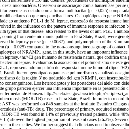
 com hanseníase e 110 não doentes, procedentes de municípios endêmic
 desta micobactéria. Observou-se associação com a hanseníase per se (
ortemente associado com a forma multibacilar (p = 0,025) comparada 
s multibacilares do que nos paucibacilares. Os haplótipos do gene NRA
idade ao antígeno PGL-1 do M. leprae, expressão da resposta imune hu
ed in the influence on the pattern of immune response to infection by
h types of that disease, also related to the levels of anti-PGL-1 antib
ts, coming from endemic municipalities in Pará State, Brazil, were geno
rved in leprosy per se (p = 0.0087), and polymorphism of the 3' untra
rm (p = 0.025) compared to the non-consanguineous group of contact. H
plotypes of NRAMP1 gene, in this study, have an important influence on 
n leprosy.<hr/>El gen humano de resistencia natural que codifica una
cobacterium leprae. Evaluamos la asociación del polimorfismo de este g
GL-1, representando un patrón de respuesta inmune humoral (tipo TH2) e
 Brasil, fueron genotipados para este polimorfismo y analizados según 
imorfismo de la región 3' no traducido del gen NRMP1, con inserción/de
o consanguíneos. Los heterocigotos y los portadores del alelo con dele
grupo parecen ejercer una influencia importante en la presentación clí
a enfermedad de Hansen.
http://scielo.iec.gov.br/scielo.php?script=
tuberculosis (MDR-TB) cases in Pará State, Brazil. In order to record th
 AST was performed on 848 samples at the Instituto Evandro Chagas and a
ntituberculosis (anti-TB) drug. The percentage of primary, acquired r
 MDR-TB was found in 14% of previously treated patients, while 48% 
± 15) showed the highest proportion of resistant cases (26.3%). Seven c
ients in these cities. We further suggest that clinicians need to observe t