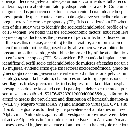
doença infecciosa pélvica, infecção urinária, corrimento e falha na c
a literatura, ser o aborto um fator predisponente para a GE. Conclui
diagnosticadas precocemente, todas deram entrada na unidade hospital
pressuposto de que a cautela com a patologia deve ser melhorada por m
pregnancy is the ectopic pregnancy (EP). It is considered an EP when 
aim of this study was to identify the socioepidemiological profile of 
of 15 women, we noted that the socioeconomic factors, education level
Gynecological factors as the presence of pelvic infectious disease, urin
influences this disease, according to the literature, abortion is a pre
therefore could not be diagnosed early, all women were admitted in the 
precaution to this patology should be improved by of the attention to 
un embarazo ectópico (EE). Se considera EE cuando la implantación y el
identificar el perfil socio epidemiológico de mujeres afectadas por un
15 mujeres, evidenciamos que los factores socioeconômicos, grado de e
ginecológicos como presencia de enfermedad inflamatoria pélvica, infecc
patología, según la literatura, el aborto es un factor que predispone 
ser diagnosticadas precozmente, todas ingresaron a la unidad hospitala
presupuesto de que la cautela con la patología deber ser mejorada por 
script=sci_arttext&pid=S2176-62232012000400005&lng=pt&nrm=i
aimed to assess the prevalence and distribution of hemagglutination-in
(WEEV), Mayaro virus (MAYV) and Mucambo virus (MUCV), a subtype o
Brazil. The goal was to identify the prevalence of antibodies in these
Alphavirus. Antibodies against all investigated arboviruses were detect
of active Alphavirus in farm animals in the Brazilian Amazon. An anal
horses showed higher prevalence of antibodies in heterotypic reaction