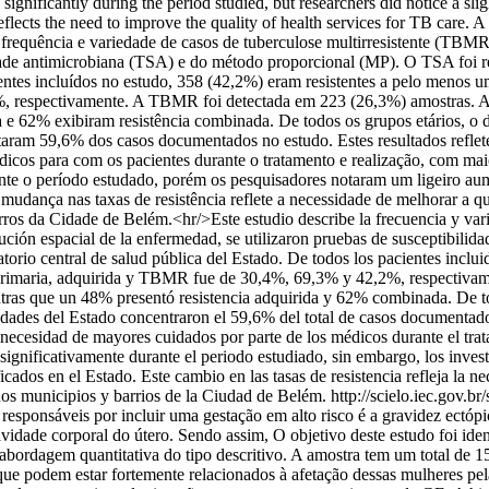
gnificantly during the period studied, but researchers did notice a slight
reflects the need to improve the quality of health services for TB care.
frequência e variedade de casos de tuberculose multirresistente (TBMR) 
bilidade antimicrobiana (TSA) e do método proporcional (MP). O TSA fo
ientes incluídos no estudo, 358 (42,2%) eram resistentes a pelo menos
2%, respectivamente. A TBMR foi detectada em 223 (26,3%) amostras. 
 e 62% exibiram resistência combinada. De todos os grupos etários, o 
ntaram 59,6% dos casos documentados no estudo. Estes resultados refle
icos para com os pacientes durante o tratamento e realização, com maio
nte o período estudado, porém os pesquisadores notaram um ligeiro au
 mudança nas taxas de resistência reflete a necessidade de melhorar a 
rros da Cidade de Belém.<hr/>Este estudio describe la frecuencia y var
ribución espacial de la enfermedad, se utilizaron pruebas de susceptibi
orio central de salud pública del Estado. De todos los pacientes incluid
ia primaria, adquirida y TBMR fue de 30,4%, 69,3% y 42,2%, respectiv
ras que un 48% presentó resistencia adquirida y 62% combinada. De to
udades del Estado concentraron el 59,6% del total de casos documentados 
necesidad de mayores cuidados por parte de los médicos durante el tra
gnificativamente durante el periodo estudiado, sin embargo, los inves
cados en el Estado. Este cambio en las tasas de resistencia refleja la ne
nos municipios y barrios de la Ciudad de Belém.
http://scielo.iec.gov.b
responsáveis por incluir uma gestação em alto risco é a gravidez ectó
avidade corporal do útero. Sendo assim, O objetivo deste estudo foi ide
abordagem quantitativa do tipo descritivo. A amostra tem um total de 1
os que podem estar fortemente relacionados à afetação dessas mulheres p