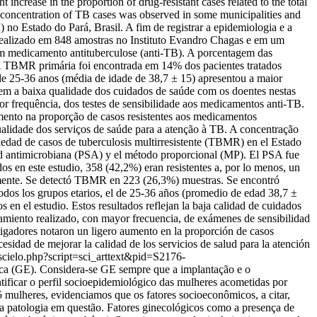
 increase in the proportion of drug-resistant cases related to the total
 A concentration of TB cases was observed in some municipalities and
no Estado do Pará, Brasil. A fim de registrar a epidemiologia e a
i realizado em 848 amostras no Instituto Evandro Chagas e em um
 um medicamento antituberculose (anti-TB). A porcentagem das
A TBMR primária foi encontrada em 14% dos pacientes tratados
de 25-36 anos (média de idade de 38,7 ± 15) apresentou a maior
tem a baixa qualidade dos cuidados de saúde com os doentes nestas
r frequência, dos testes de sensibilidade aos medicamentos anti-TB.
mento na proporção de casos resistentes aos medicamentos
qualidade dos serviços de saúde para a atenção à TB. A concentração
iedad de casos de tuberculosis multirresistente (TBMR) en el Estado
lidad antimicrobiana (PSA) y el método proporcional (MP). El PSA fue
os en este estudio, 358 (42,2%) eran resistentes a, por lo menos, un
amente. Se detectó TBMR en 223 (26,3%) muestras. Se encontró
dos los grupos etarios, el de 25-36 años (promedio de edad 38,7 ±
en el estudio. Estos resultados reflejan la baja calidad de cuidados
tamiento realizado, con mayor frecuencia, de exámenes de sensibilidad
tigadores notaron un ligero aumento en la proporción de casos
cesidad de mejorar la calidad de los servicios de salud para la atención
r/scielo.php?script=sci_arttext&pid=S2176-
pica (GE). Considera-se GE sempre que a implantação e o
ntificar o perfil socioepidemiológico das mulheres acometidas por
5 mulheres, evidenciamos que os fatores socioeconômicos, a citar,
ela patologia em questão. Fatores ginecológicos como a presença de