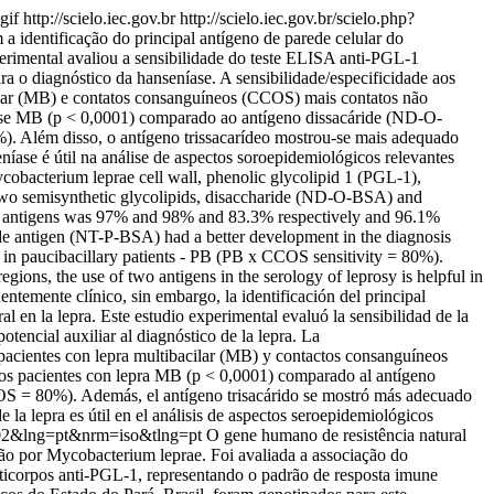
gif
http://scielo.iec.gov.br
http://scielo.iec.gov.br/scielo.php?
a identificação do principal antígeno de parede celular do
erimental avaliou a sensibilidade do teste ELISA anti-PGL-1
a o diagnóstico da hanseníase. A sensibilidade/especificidade aos
ilar (MB) e contatos consanguíneos (CCOS) mais contatos não
se MB (p < 0,0001) comparado ao antígeno dissacáride (ND-O-
). Além disso, o antígeno trissacarídeo mostrou-se mais adequado
ase é útil na análise de aspectos soroepidemiológicos relevantes
Mycobacterium leprae cell wall, phenolic glycolipid 1 (PGL-1),
g two semisynthetic glycolipids, disaccharide (ND-O-BSA) and
haride antigens was 97% and 98% and 83.3% respectively and 96.1%
e antigen (NT-P-BSA) had a better development in the diagnosis
in paucibacillary patients - PB (PB x CCOS sensitivity = 80%).
ions, the use of two antigens in the serology of leprosy is helpful in
ntemente clínico, sin embargo, la identificación del principal
 en la lepra. Este estudio experimental evaluó la sensibilidad de la
ncial auxiliar al diagnóstico de la lepra. La
pacientes con lepra multibacilar (MB) y contactos consanguíneos
s pacientes con lepra MB (p < 0,0001) comparado al antígeno
COS = 80%). Además, el antígeno trisacárido se mostró más adecuado
la lepra es útil en el análisis de aspectos seroepidemiológicos
00002&lng=pt&nrm=iso&tlng=pt
O gene humano de resistência natural
ão por Mycobacterium leprae. Foi avaliada a associação do
icorpos anti-PGL-1, representando o padrão de resposta imune