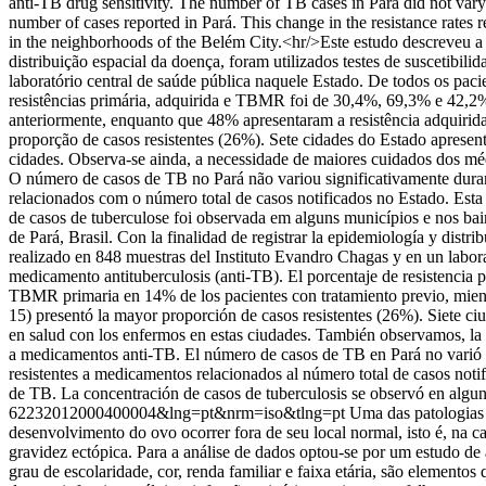
anti-TB drug sensitivity. The number of TB cases in Pará did not vary si
number of cases reported in Pará. This change in the resistance rates 
in the neighborhoods of the Belém City.<hr/>Este estudo descreveu a 
distribuição espacial da doença, foram utilizados testes de susceti
laboratório central de saúde pública naquele Estado. De todos os pac
resistências primária, adquirida e TBMR foi de 30,4%, 69,3% e 42,
anteriormente, enquanto que 48% apresentaram a resistência adquirida
proporção de casos resistentes (26%). Sete cidades do Estado aprese
cidades. Observa-se ainda, a necessidade de maiores cuidados dos méd
O número de casos de TB no Pará não variou significativamente dura
relacionados com o número total de casos notificados no Estado. Esta
de casos de tuberculose foi observada em alguns municípios e nos bai
de Pará, Brasil. Con la finalidad de registrar la epidemiología y dist
realizado en 848 muestras del Instituto Evandro Chagas y en un laborat
medicamento antituberculosis (anti-TB). El porcentaje de resistenc
TBMR primaria en 14% de los pacientes con tratamiento previo, mient
15) presentó la mayor proporción de casos resistentes (26%). Siete ci
en salud con los enfermos en estas ciudades. También observamos, la 
a medicamentos anti-TB. El número de casos de TB en Pará no varió si
resistentes a medicamentos relacionados al número total de casos notifi
de TB. La concentración de casos de tuberculosis se observó en algu
62232012000400004&lng=pt&nrm=iso&tlng=pt
Uma das patologias 
desenvolvimento do ovo ocorrer fora de seu local normal, isto é, na c
gravidez ectópica. Para a análise de dados optou-se por um estudo de 
grau de escolaridade, cor, renda familiar e faixa etária, são element