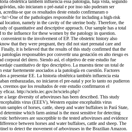
ória obstétrica também influencia essa patologia, haja vista, segundo
rávidas, não iniciaram o pré-natal e por isso não puderam ser
, acredita-se que os resultados deste estudo confirmaram o
<hr/>One of the pathologies responsible for including a high-risk
 location, namely in the cavity of the uterine body. Therefore, the
tudy of quantitative and descriptive approach. Our sample has a total
d to the influence for these women by the patology in question.
re convenient to the involvement of EP. The obstetric history also
 know that they were pregnant, they did not start prenatal care and
ally, it is believed that the results of this study confirmed that the
 patologías responsables por convertir una gestación en alto riesgo es
 corporal del útero. Siendo así, el objetivo de este estudio fue
rdaje cuantitativo de tipo descriptivo. La muestra tiene un total de
 estar fuertemente asociados a la patología en cuestión. Factores
dos a presentar EE. La historia obstétrica también influencia esta
taban embarazadas, no iniciaron el pre-natal y por lo tanto no pudieron
n, creemos que los resultados de este estudio confirmaron el
y eficaz.
http://scielo.iec.gov.br/scielo.php?
a large diversity of arboviruses has been described. This study
e encephalitis virus (EEEV), Western equine encephalitis virus
amples of horses, cattle, sheep and water buffaloes in Pará State,
nd determine which farm animal is the most sensitive for detecting
estic herbivores are susceptible to the tested arboviruses and evidence
difference between horses and water buffaloes, cattle and sheep. The
ntinel to detect the movement of arboviruses in the Brazilian Amazon.