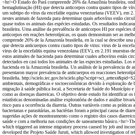
<hr/>O Estado do Pará compreende 26% da Amazônia brasileira, onde um
hemaglutinação (HI) que detecta anticorpos contra quatro tipos de v
um subtipo do vírus da encefalite equina venezuelana (VEEV), em 2.19
nestes animais de fazenda para determinar quais arbovírus estão circu
quase todos os animais das espécies estudadas. Os resultados indicar
brasileira. Uma análise da prevalência de anticorpos HI por espécies 
anticorpos em reações heterotípicas, os quais demonstram ser as melh
comprende 26% de la Amazonía brasileña, en la cual se describe una gr
que detecta anticuerpos contra cuatro tipos de virus: virus de la en
virus de la encefalitis equina venezolana (EEV), en 2.191 muestras de 
estos animales de hacienda para determinar cuales arbovirus están cir
detectados en casi todos los animales de las especies estudiadas. Los 
hacienda en la Amazonía brasileña. Un análisis de la prevalencia de a
presentaron mayor prevalencia de anticuerpos en reacciones heterotípi
brasileña.
http://scielo.iec.gov.br/scielo.php?script=sci_arttext
ambientais, demográficas e socioeconômicas devido à exploração de 
migração à saúde pública local, a Secretaria de Saúde do Município e
como as doenças diarreicas. O objetivo deste estudo foi identificar os
estatísticas denominadas análise exploratória de dados e análise biva
risco para a ocorrência da diarreia. Outras variáveis como as práticas
bacterianas e parasitárias, as bactérias foram a principal causa de dia
sugeridas ações de monitoramento como o registro dos casos diarreicos
saúde e com a melhoria nas condições de saneamento básico.<hr/>The M
which triggered an intense migratory process caused by job and income
developed the Projeto Saúde Juruti, which allowed investigation of rele