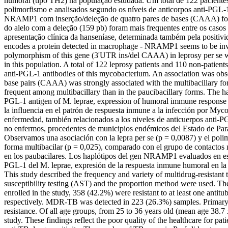
humoral (tipo TH2) na população estudada. Um total de 122 pacientes
polimorfismo e analisados segundo os níveis de anticorpos anti-PGL-1
NRAMP1 com inserção/deleção de quatro pares de bases (CAAA) foi f
do alelo com a deleção (159 pb) foram mais frequentes entre os caso
apresentação clínica da hanseníase, determinada também pela positiv
encodes a protein detected in macrophage - NRAMP1 seems to be involv
polymorphism of this gene (3'UTR ins/del CAAA) in leprosy per se wit
in this population. A total of 122 leprosy patients and 110 non-patien
anti-PGL-1 antibodies of this mycobacterium. An association was obse
base pairs (CAAA) was strongly associated with the multibacillary fo
frequent among multibacillary than in the paucibacillary forms. The ha
PGL-1 antigen of M. leprae, expression of humoral immune response i
la influencia en el patrón de respuesta inmune a la infección por My
enfermedad, también relacionados a los niveles de anticuerpos anti-P
no enfermos, procedentes de municipios endémicos del Estado de Pará,
Observamos una asociación con la lepra per se (p = 0,0087) y el pol
forma multibacilar (p = 0,025), comparado con el grupo de contactos n
en los paubacilares. Los haplótipos del gen NRAMP1 evaluados en este 
PGL-1 del M. leprae, expresión de la respuesta inmune humoral en l
This study described the frequency and variety of multidrug-resistant 
susceptibility testing (AST) and the proportion method were used. The
enrolled in the study, 358 (42.2%) were resistant to at least one a
respectively. MDR-TB was detected in 223 (26.3%) samples. Primary
resistance. Of all age groups, from 25 to 36 years old (mean age 38.7 
study. These findings reflect the poor quality of the healthcare for pat