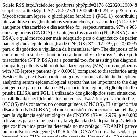
Scielo RSS
http://scielo.iec.gov.br/rss.php?pid=2176-62232012000
script=sci_arttext&pid=S2176-62232012000400001&lng=pt&nrm=i
Mycobacterium leprae, o glicolipídeo fenólico 1 (PGL-1), contribuiu 
utilizando-se dois glicolipídeos semisintéticos, dissacarídeo (ND-O-
antígenos trissacarídeo e dissacarídeo foi, respectivamente, 97% e
consanguíneos (CNCOS). O antígeno trissacarídeo (NT-P-BSA) apres
BSA), o qual mostrou ser mais adequado para o diagnóstico de pacie
para vigilância epidemiológica de CNCOS (X² = 12.979, p = 0,0003). E
para o diagnóstico e vigilância da hanseníase.<hr/>The diagnosis of le
contributed to studies about humoral immunity in leprosy. This exper
trisaccharide (NT-P-BSA) as a potential tool for assisting the diagno
comparing patients with multibacillary leprosy (MB), consanguineo
with MB leprosy patients (p < 0.0001) compared to disaccharide anti
Besides that, the trisaccharide antigen was more suitable in the epide
analyzing serum-epidemiological aspects that are important to the diag
antígeno de pared celular del Mycobacterium leprae, el glicolípido fen
prueba ELISA anti-PGL-1 utilizando dos glicolípidos semi-sintéticos
sensibilidad/especificidad a los antígenos trisacárido y disacárido 
(CCOS) más contactos no consanguíneos (CNCOS). El antígeno trisac
disacárido (ND-O-BSA), el que se mostró más adecuado para el diagn
para la vigilancia epidemiológica de CNCOS (X² = 12.979, p = 0,0003).
relevantes para el diagnóstico y la vigilancia de la lepra.
http://sciel
que codifica uma proteína detectada no macrófago - NRAMP1 parece e
polimorfismo deste gene (3'UTR ins/del CAAA) com a hanseníase per 