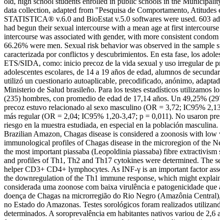
old, high school students enrolled in public schools in the Municipal
data collection, adapted from "Pesquisa de Comportamento, Atitudes e 
STATISTICA® v.6.0 and BioEstat v.5.0 softwares were used. 603 ado
had begun their sexual intercourse with a mean age at first intercours
intercourse was associated with gender, with more consistent condom
66.26% were men. Sexual risk behavior was observed in the sample st
caracterizada por conflictos y descubrimientos. En esta fase, los ado
ETS/SIDA, como: inicio precoz de la vida sexual y uso irregular de pre
adolescentes escolares, de 14 a 19 años de edad, alumnos de secundaria
utilizó un cuestionario autoaplicable, precodificado, anónimo, adapta
Ministerio de Salud brasileño. Para los testes estadísticos utilizam
(235) hombres, con promedio de edad de 17,14 años. Un 49,25% (297) d
precoz estuvo relacionado al sexo masculino (OR = 3,72; IC95% 2,13-6
más regular (OR = 2,04; IC95% 1,20-3,47; p = 0,011). No usaron pres
riesgo en la muestra estudiada, en especial en la población masculina.
Brazilian Amazon, Chagas disease is considered a zoonosis with low vi
immunological profiles of Chagas disease in the microregion of the N
the most important piassaba (Leopoldinia piassaba) fibre extractivi
and profiles of Th1, Th2 and Th17 cytokines were determined. The ser
helper CD3+ CD4+ lymphocytes. As INF-γ is an important factor assoc
the downregulation of the Th1 immune response, which might explai
considerada uma zoonose com baixa virulência e patogenicidade que a
doença de Chagas na microrregião do Rio Negro (Amazônia Central), u
no Estado do Amazonas. Testes sorológicos foram realizados utilizan
determinados. A soroprevalência em habitantes nativos variou de 2,