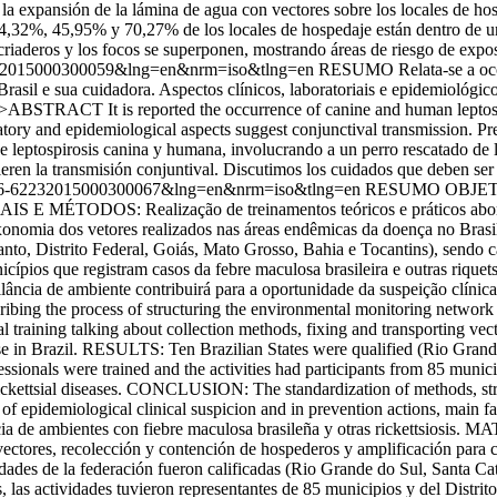
a expansión de la lámina de agua con vectores sobre los locales de hos
24,32%, 45,95% y 70,27% de los locales de hospedaje están dentro de u
criaderos y los focos se superponen, mostrando áreas de riesgo de exposi
6-62232015000300059&lng=en&nrm=iso&tlng=en
RESUMO Relata-se a ocor
rasil e sua cuidadora. Aspectos clínicos, laboratoriais e epidemiológi
>ABSTRACT It is reported the occurrence of canine and human leptospir
oratory and epidemiological aspects suggest conjunctival transmission. P
eptospirosis canina y humana, involucrando a un perro rescatado de la
ieren la transmisión conjuntival. Discutimos los cuidados que deben ser
d=S2176-62232015000300067&lng=en&nrm=iso&tlng=en
RESUMO OBJETIVO: 
IAIS E MÉTODOS: Realização de treinamentos teóricos e práticos aborda
taxonomia dos vetores realizados nas áreas endêmicas da doença no B
nto, Distrito Federal, Goiás, Mato Grosso, Bahia e Tocantins), sendo ca
nicípios que registram casos da febre maculosa brasileira e outras ri
ilância de ambiente contribuirá para a oportunidade da suspeição clínic
e process of structuring the environmental monitoring network of the
g talking about collection methods, fixing and transporting vectors; 
ase in Brazil. RESULTS: Ten Brazilian States were qualified (Rio Grande
sionals were trained and the activities had participants from 85 munici
 rickettsial diseases. CONCLUSION: The standardization of methods, struc
y of epidemiological clinical suspicion and in prevention actions, mai
ncia de ambientes con fiebre maculosa brasileña y otras rickettsios
vectores, recolección y contención de hospederos y amplificación para c
 de la federación fueron calificadas (Rio Grande do Sul, Santa Catari
 las actividades tuvieron representantes de 85 municipios y del Distrit