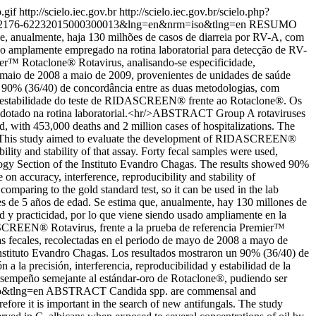
.gif
http://scielo.iec.gov.br
http://scielo.iec.gov.br/scielo.php?
&pid=S2176-62232015000300013&lng=en&nrm=iso&tlng=en
RESUMO
e, anualmente, haja 130 milhões de casos de diarreia por RV-A, com
ndo amplamente empregado na rotina laboratorial para detecção de RV-
er™ Rotaclone® Rotavirus, analisando-se especificidade,
 de maio de 2008 a maio de 2009, provenientes de unidades de saúde
ou 90% (36/40) de concordância entre as duas metodologias, com
de e estabilidade do teste de RIDASCREEN® frente ao Rotaclone®. Os
adotado na rotina laboratorial.<hr/>ABSTRACT Group A rotaviruses
d, with 453,000 deaths and 2 million cases of hospitalizations. The
ion. This study aimed to evaluate the development of RIDASCREEN®
ility and stability of that assay. Forty fecal samples were used,
ology Section of the Instituto Evandro Chagas. The results showed 90%
n accuracy, interference, reproducibility and stability of
aring to the gold standard test, so it can be used in the lab
 de 5 años de edad. Se estima que, anualmente, hay 130 millones de
d y practicidad, por lo que viene siendo usado ampliamente en la
ASCREEN® Rotavirus, frente a la prueba de referencia Premier™
tras fecales, recolectadas en el periodo de mayo de 2008 a mayo de
 Instituto Evandro Chagas. Los resultados mostraron un 90% (36/40) de
 la precisión, interferencia, reproducibilidad y estabilidad de la
empeño semejante al estándar-oro de Rotaclone®, pudiendo ser
so&tlng=en
ABSTRACT Candida spp. are commensal and
efore it is important in the search of new antifungals. The study