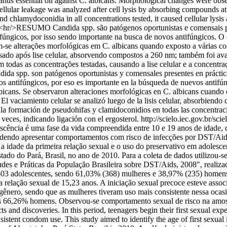
us essential oil against C. albicans. Morphological changes were obser
ellular leakage was analyzed after cell lysis by absorbing compounds at 2
nd chlamydoconidia in all concentrations tested, it caused cellular lysis
terol.<hr/>RESUMO Candida spp. são patógenos oportunistas e comensais 
fúngicos, por isso sendo importante na busca de novos antifúngicos. O
se alterações morfológicas em C. albicans quando exposto a várias con
sado após lise celular, absorvendo compostos a 260 nm; também foi aval
todas as concentrações testadas, causando a lise celular e a concentra
da spp. son patógenos oportunistas y comensales presentes en práctic
os antifúngicos, por eso es importante en la búsqueda de nuevos antifú
icans. Se observaron alteraciones morfológicas en C. albicans cuando ex
El vaciamiento celular se analizó luego de la lisis celular, absorbiend
ió la formación de pseudohifas y clamidoconidios en todas las concentrac
veces, indicando ligación con el ergosterol.
http://scielo.iec.gov.br/sc
cia é uma fase da vida compreendida entre 10 e 19 anos de idade, cara
odendo apresentar comportamentos com risco de infecções por DST/Aids,
ar a idade da primeira relação sexual e o uso do preservativo em adolesc
tado do Pará, Brasil, no ano de 2010. Para a coleta de dados utilizou-s
 e Práticas da População Brasileira sobre DST/Aids, 2008", realizada p
03 adolescentes, sendo 61,03% (368) mulheres e 38,97% (235) homens, 
 relação sexual de 15,23 anos. A iniciação sexual precoce esteve asso
o gênero, sendo que as mulheres tiveram uso mais consistente nessa oc
estes 66,26% homens. Observou-se comportamento sexual de risco na a
cts and discoveries. In this period, teenagers begin their first sexual e
stent condom use. This study aimed to identify the age of first sexual