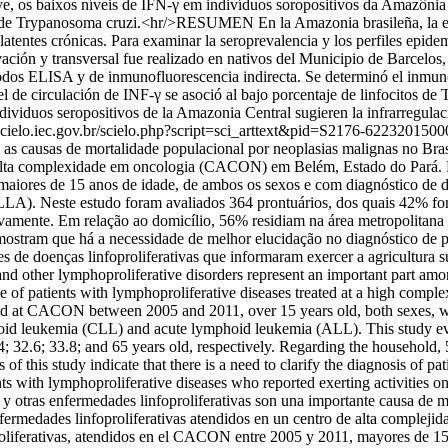
ve, os baixos níveis de IFN-γ em indivíduos soropositivos da Amazônia 
ções de Trypanosoma cruzi.<hr/>RESUMEN En la Amazonia brasileña, la 
latentes crónicas. Para examinar la seroprevalencia y los perfiles epi
ción y transversal fue realizado en nativos del Municipio de Barcelos,
odos ELISA y de inmunofluorescencia indirecta. Se determinó el inmuno
ivel de circulación de INF-γ se asoció al bajo porcentaje de linfocito
ndividuos seropositivos de la Amazonia Central sugieren la infrarregulac
/scielo.iec.gov.br/scielo.php?script=sci_arttext&pid=S2176-62232
e as causas de mortalidade populacional por neoplasias malignas no Bra
 alta complexidade em oncologia (CACON) em Belém, Estado do Pará. Foi
aiores de 15 anos de idade, de ambos os sexos e com diagnóstico de d
 (LLA). Neste estudo foram avaliados 364 prontuários, dos quais 42
ivamente. Em relação ao domicílio, 56% residiam na área metropolitana 
mostram que há a necessidade de melhor elucidação no diagnóstico de po
s de doenças linfoproliferativas que informaram exercer a agricultura 
her lymphoproliferative disorders represent an important part among
e of patients with lymphoproliferative diseases treated at a high comp
eated at CACON between 2005 and 2011, over 15 years old, both sexes, w
 leukemia (CLL) and acute lymphoid leukemia (ALL). This study ev
2.6; 33.8; and 65 years old, respectively. Regarding the household, 5
f this study indicate that there is a need to clarify the diagnosis of pa
ts with lymphoproliferative diseases who reported exerting activities on 
ras enfermedades linfoproliferativas son una importante causa de mor
 enfermedades linfoproliferativas atendidos en un centro de alta comple
oproliferativas, atendidos en el CACON entre 2005 y 2011, mayores de 