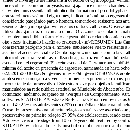
aimed to investigate the mechanism of action of Cymbopogon winterian
microculture technique for yeasts, using agar-rice in moist chamber. C
C. winterianus essential oil inhibited the formation of pseudohyphae a
ergosterol increased until eight times, indicating binding to ergos
considerado patogênico para o homem, tornando-se resistente aos anti
essencial de Cymbopogon winterianus contra C. albicans. Observaram-
utilizando agar-arroz em câmara úmida. O vazamento celular foi anali
C. winterianus inibiu a formação de pseudohifas e clamidoconídeos em 
oito vezes, indicando ligação ao ergosterol.<hr/>RESUMEN Las Candi
considerada patógeno para el hombre, habiéndose vuelto resistente a l
acción del aceite esencial de Cymbopogon winterianus contra la C. alb
microcultivo para levaduras, utilizando agar-arroz en cámara húmeda. 
esencial con el ergosterol. El aceite esencial de C. winterianus inhib
mínima del aceite en presencia de ergosterol aumentada en hasta ocho 
62232015000300027&lng=en&nrm=iso&tlng=en
RESUMO A adolescên
adolescentes começam a viver suas primeiras experiências sexuais, p
inconsistente de preservativo. Este estudo teve por objetivo identific
matriculados na rede pública estadual no Município de Abaetetuba, Es
codificado, anônimo, adaptado da "Pesquisa de Comportamento, Atitudes
softwares STATISTICA® v.6.0 e BioEstat 5.0. Foram entrevistados 6
sexual 49,25% dos adolescentes (297) com média de idade na primeira
O uso do preservativo na primeira relação sexual esteve associado a
preservativo na primeira relação 27,95% dos adolescentes, sendo 
Adolescence is a life stage from 10 to 19 years old, featured by confli
STD/AIDS, which can be: early onset of sexual intercourse and inconsi