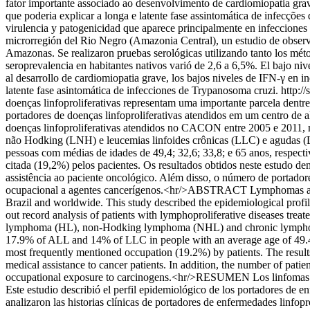
fator importante associado ao desenvolvimento de cardiomiopatia gra
que poderia explicar a longa e latente fase assintomática de infec
virulencia y patogenicidad que aparece principalmente en infecciones 
microrregión del Rio Negro (Amazonia Central), un estudio de observa
Amazonas. Se realizaron pruebas serológicas utilizando tanto los mét
seroprevalencia en habitantes nativos varió de 2,6 a 6,5%. El bajo n
al desarrollo de cardiomiopatia grave, los bajos niveles de IFN-γ en i
latente fase asintomática de infecciones de Trypanosoma cruzi.
http:/
doenças linfoproliferativas representam uma importante parcela dentr
portadores de doenças linfoproliferativas atendidos em um centro de
doenças linfoproliferativas atendidos no CACON entre 2005 e 2011, m
não Hodking (LNH) e leucemias linfoides crônicas (LLC) e agudas
pessoas com médias de idades de 49,4; 32,6; 33,8; e 65 anos, respect
citada (19,2%) pelos pacientes. Os resultados obtidos neste estudo de
assistência ao paciente oncológico. Além disso, o número de portadore
ocupacional a agentes cancerígenos.<hr/>ABSTRACT Lymphomas and ot
Brazil and worldwide. This study described the epidemiological profil
out record analysis of patients with lymphoproliferative diseases tr
lymphoma (HL), non-Hodking lymphoma (NHL) and chronic lymphoid
17.9% of ALL and 14% of LLC in people with an average age of 49.4; 3
most frequently mentioned occupation (19.2%) by patients. The results o
medical assistance to cancer patients. In addition, the number of patien
occupational exposure to carcinogens.<hr/>RESUMEN Los linfomas y ot
Este estudio describió el perfil epidemiológico de los portadores de
analizaron las historias clínicas de portadores de enfermedades linf