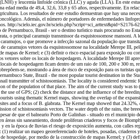
(LNH) y leucemia linfoide crónica (LLC) y aguda (LLA). En este estudi
d media de 49,4, 32,6, 33,8 y 65 años, respectivamente. En relación
agricultura. Los resultados de este estudio demuestran que hay una nec
nte oncológico. Además, el número de portadores de enfermedades linfopro
nos.
http://scielo.iec.gov.br/scielo.php?script=sci_arttext&pid=S2
o de Pernambuco, Brasil - ser o destino turístico mais procurado no E
ata, o principal caramujo transmissor da esquistossomose mansoni. A l
 caramujos, o que promove a infecção sazonal da população que transita 
e caramujos vetores da esquistossomose na localidade Merepe III, pelo u
e mapas de Kernel; e (3) definir o risco espacial para exposição ou co
 vetores sobre os locais de hospedagem. A localidade Merepe III apre
cais de hospedagem ficam dentro de um raio de 100, 200 e 300 m, res
sobrepõem-se, mostrando a área de risco de exposição para os turista
Pernambuco State, Brazil - the most popular tourist destination in the St
nail transmitter of schistosomiasis. The locality is considered endemic f
tion of the population of that place. The aim of the current study was to
by the use of GPS; (2) check the distance and the influence of the breed
f tourists using thematic Kernel maps, showing the overlap of the expa
 sites and a focus of B. glabrata. The Kernel map showed that 24.32%
sion of schistosomiasis vectors. The water depth of the rains, the breed
ar de que el balneario Porto de Galinhas - situado en el municipio de 
áreas sin saneamiento, donde proliferan criaderos y focos de Biomphalar
en la época de lluvias el riesgo de exposición aumenta, con calles repl
e: (1) realizar un mapeo georeferenciado de hoteles, posadas, criaderos 
les de hospedaje, por medio de la construcción de mapas Kernel; y (3) def