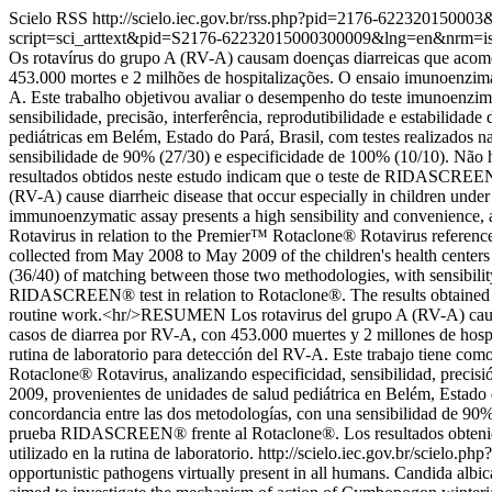
Scielo RSS
http://scielo.iec.gov.br/rss.php?pid=2176-62232015000
script=sci_arttext&pid=S2176-62232015000300009&lng=en&nrm=i
Os rotavírus do grupo A (RV-A) causam doenças diarreicas que acome
453.000 mortes e 2 milhões de hospitalizações. O ensaio imunoenzimát
A. Este trabalho objetivou avaliar o desempenho do teste imunoenz
sensibilidade, precisão, interferência, reprodutibilidade e estabilida
pediátricas em Belém, Estado do Pará, Brasil, com testes realizados
sensibilidade de 90% (27/30) e especificidade de 100% (10/10). Não 
resultados obtidos neste estudo indicam que o teste de RIDASCREE
(RV-A) cause diarrheic disease that occur especially in children under
immunoenzymatic assay presents a high sensibility and convenience,
Rotavirus in relation to the Premier™ Rotaclone® Rotavirus reference tes
collected from May 2008 to May 2009 of the children's health centers 
(36/40) of matching between those two methodologies, with sensibility
RIDASCREEN® test in relation to Rotaclone®. The results obtained b
routine work.<hr/>RESUMEN Los rotavirus del grupo A (RV-A) causan
casos de diarrea por RV-A, con 453.000 muertes y 2 millones de hospi
rutina de laboratorio para detección del RV-A. Este trabajo tiene 
Rotaclone® Rotavirus, analizando especificidad, sensibilidad, precisió
2009, provenientes de unidades de salud pediátrica en Belém, Estado 
concordancia entre las dos metodologías, con una sensibilidad de 90% (
prueba RIDASCREEN® frente al Rotaclone®. Los resultados obtenid
utilizado en la rutina de laboratorio.
http://scielo.iec.gov.br/sciel
opportunistic pathogens virtually present in all humans. Candida albica