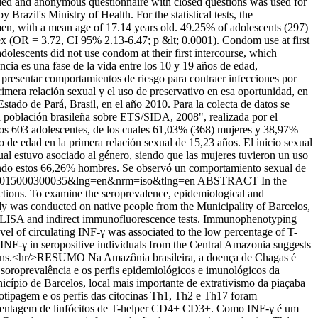
-coded and anonymous questionnaire with closed questions was used for
azil's Ministry of Health. For the statistical tests, the
, with a mean age of 17.14 years old. 49.25% of adolescents (297)
 sex (OR = 3.72, CI 95% 2.13-6.47; p &lt; 0.0001). Condom use at first
lescents did not use condom at their first intercourse, which
a es una fase de la vida entre los 10 y 19 años de edad,
o presentar comportamientos de riesgo para contraer infecciones por
rimera relación sexual y el uso de preservativo en esa oportunidad, en
stado de Pará, Brasil, en el año 2010. Para la colecta de datos se
la población brasileña sobre ETS/SIDA, 2008", realizada por el
ados 603 adolescentes, de los cuales 61,03% (368) mujeres y 38,97%
de edad en la primera relación sexual de 15,23 años. El inicio sexual
al estuvo asociado al género, siendo que las mujeres tuvieron un uso
iendo estos 66,26% hombres. Se observó un comportamiento sexual de
-62232015000300035&lng=en&nrm=iso&tlng=en
ABSTRACT In the
ections. To examine the seroprevalence, epidemiological and
udy was conducted on native people from the Municipality of Barcelos,
th ELISA and indirect immunofluorescence tests. Immunophenotyping
el of circulating INF-γ was associated to the low percentage of T-
INF-γ in seropositive individuals from the Central Amazonia suggests
tions.<hr/>RESUMO Na Amazônia brasileira, a doença de Chagas é
soroprevalência e os perfis epidemiológicos e imunológicos da
cípio de Barcelos, local mais importante de extrativismo da piaçaba
otipagem e os perfis das citocinas Th1, Th2 e Th17 foram
 percentagem de linfócitos de T-helper CD4+ CD3+. Como INF-γ é um