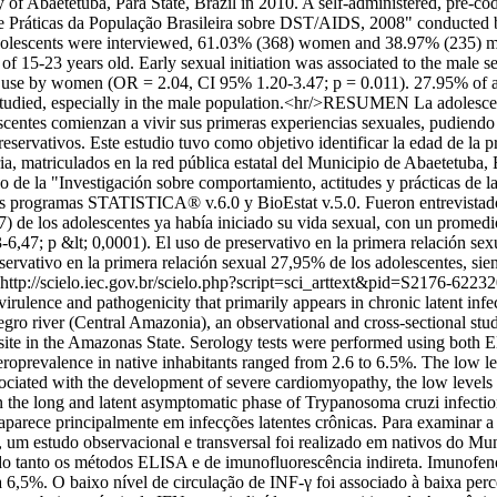
ity of Abaetetuba, Pará State, Brazil in 2010. A self-administered, pre
Práticas da População Brasileira sobre DST/AIDS, 2008" conducted by Br
lescents were interviewed, 61.03% (368) women and 38.97% (235) men
e of 15-23 years old. Early sexual initiation was associated to the male
 use by women (OR = 2.04, CI 95% 1.20-3.47; p = 0.011). 27.95% of ado
udied, especially in the male population.<hr/>RESUMEN La adolescenci
lescentes comienzan a vivir sus primeras experiencias sexuales, pudiend
servativos. Este estudio tuvo como objetivo identificar la edad de la p
, matriculados en la red pública estatal del Municipio de Abaetetuba, E
do de la "Investigación sobre comportamiento, actitudes y prácticas de 
os los programas STATISTICA® v.6.0 y BioEstat v.5.0. Fueron entrevist
e los adolescentes ya había iniciado su vida sexual, con un promedio 
,47; p &lt; 0,0001). El uso de preservativo en la primera relación sexu
ervativo en la primera relación sexual 27,95% de los adolescentes, s
http://scielo.iec.gov.br/scielo.php?script=sci_arttext&pid=S2176
rulence and pathogenicity that primarily appears in chronic latent inf
egro river (Central Amazonia), an observational and cross-sectional st
sm site in the Amazonas State. Serology tests were performed using bo
oprevalence in native inhabitants ranged from 2.6 to 6.5%. The low lev
iated with the development of severe cardiomyopathy, the low levels 
n the long and latent asymptomatic phase of Trypanosoma cruzi infec
parece principalmente em infecções latentes crônicas. Para examinar a 
m estudo observacional e transversal foi realizado em nativos do Muni
do tanto os métodos ELISA e de imunofluorescência indireta. Imunofen
6 a 6,5%. O baixo nível de circulação de INF-γ foi associado à baixa