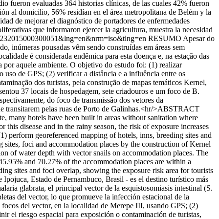
o fueron evaluadas 364 historias clínicas, de las cuales 42% fueron
 al domicilio, 56% residían en el área metropolitana de Belém y la
esidad de mejorar el diagnóstico de portadores de enfermedades
liferativas que informaron ejercer la agricultura, muestra la necesidad
176-62232015000300051&lng=en&nrm=iso&tlng=en
RESUMO Apesar do
stado, inúmeras pousadas vêm sendo construídas em áreas sem
ocalidade é considerada endêmica para esta doença e, na estação das
por aquele ambiente. O objetivo do estudo foi: (1) realizar
so de GPS; (2) verificar a distância e a influência entre os
ntaminação dos turistas, pela construção de mapas temáticos Kernel,
sentou 37 locais de hospedagem, sete criadouros e um foco de B.
pectivamente, do foco de transmissão dos vetores da
s que transitarem pelas ruas de Porto de Galinhas.<hr/>ABSTRACT
ate, many hotels have been built in areas without sanitation where
or this disease and in the rainy season, the risk of exposure increases
 (1) perform georeferenced mapping of hotels, inns, breeding sites and
ing sites, foci and accommodation places by the construction of Kernel
nsion of water depth with vector snails on accommodation places. The
, 45.95% and 70.27% of the accommodation places are within a
ing sites and foci overlap, showing the exposure risk area for tourists
Ipojuca, Estado de Pernambuco, Brasil - es el destino turístico más
ia glabrata, el principal vector de la esquistosomiasis intestinal (S.
etas del vector, lo que promueve la infección estacional de la
y focos del vector, en la localidad de Merepe III, usando GPS; (2)
inir el riesgo espacial para exposición o contaminación de turistas,