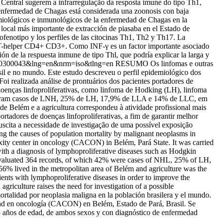
Central sugerem a infrarregulação da resposta imune do tipo Th1,
enfermedad de Chagas está considerada una zoonosis con baja
demiológicos e inmunológicos de la enfermedad de Chagas en la
 local más importante de extracción de piasaba en el Estado de
fenotipo y los perfiles de las citocinas Th1, Th2 y Th17. La
s de T-helper CD4+ CD3+. Como INF-γ es un factor importante asociado
ión de la respuesta inmune de tipo Thl, que podría explicar la larga y
015000300043&lng=en&nrm=iso&tlng=en
RESUMO Os linfomas e outras
sil e no mundo. Este estudo descreveu o perfil epidemiológico dos
 realizada análise de prontuários dos pacientes portadores de
oenças linfoproliferativas, como linfoma de Hodking (LH), linfoma
% foram casos de LNH, 25% de LH, 17,9% de LLA e 14% de LLC, em
de Belém e a agricultura correspondeu à atividade profissional mais
rtadores de doenças linfoproliferativas, a fim de garantir melhor
suscita a necessidade de investigação de uma possível exposição
 the causes of population mortality by malignant neoplasms in
lexity center in oncology (CACON) in Belém, Pará State. It was carried
ith a diagnosis of lymphoproliferative diseases such as Hodgkin
aluated 364 records, of which 42% were cases of NHL, 25% of LH,
6% lived in the metropolitan area of Belém and agriculture was the
tients with lymphoproliferative diseases in order to improve the
agriculture raises the need for investigation of a possible
talidad por neoplasia maligna en la población brasilera y el mundo.
jidad en oncología (CACON) en Belém, Estado de Pará, Brasil. Se
15 años de edad, de ambos sexos y con diagnóstico de enfermedad