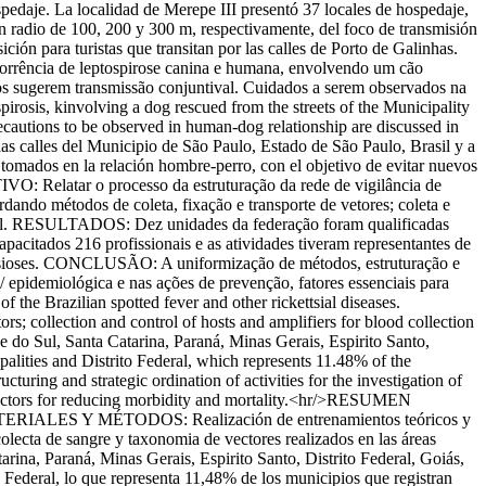
pedaje. La localidad de Merepe III presentó 37 locales de hospedaje,
n radio de 100, 200 y 300 m, respectivamente, del foco de transmisión
ción para turistas que transitan por las calles de Porto de Galinhas.
rência de leptospirose canina e humana, envolvendo um cão
cos sugerem transmissão conjuntival. Cuidados a serem observados na
osis, kinvolving a dog rescued from the streets of the Municipality
recautions to be observed in human-dog relationship are discussed in
s calles del Municipio de São Paulo, Estado de São Paulo, Brasil y a
 tomados en la relación hombre-perro, con el objetivo de evitar nuevos
Relatar o processo da estruturação da rede de vigilância de
ndo métodos de coleta, fixação e transporte de vetores; coleta e
rasil. RESULTADOS: Dez unidades da federação foram qualificadas
pacitados 216 profissionais e as atividades tiveram representantes de
quetsioses. CONCLUSÃO: A uniformização de métodos, estruturação e
a/ epidemiológica e nas ações de prevenção, fatores essenciais para
 Brazilian spotted fever and other rickettsial diseases.
collection and control of hosts and amplifiers for blood collection
 do Sul, Santa Catarina, Paraná, Minas Gerais, Espirito Santo,
palities and Distrito Federal, which represents 11.48% of the
turing and strategic ordination of activities for the investigation of
n factors for reducing morbidity and mortality.<hr/>RESUMEN
is. MATERIALES Y MÉTODOS: Realización de entrenamientos teóricos y
olecta de sangre y taxonomia de vectores realizados en las áreas
na, Paraná, Minas Gerais, Espirito Santo, Distrito Federal, Goiás,
o Federal, lo que representa 11,48% de los municipios que registran