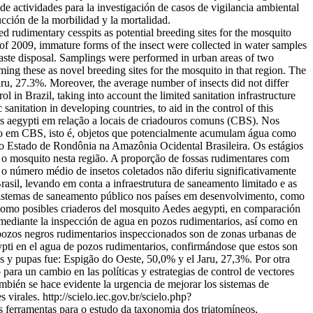
e actividades para la investigación de casos de vigilancia ambiental
cción de la morbilidad y la mortalidad.
dimentary cesspits as potential breeding sites for the mosquito
 2009, immature forms of the insect were collected in water samples
d waste disposal. Samplings were performed in urban areas of two
ing these as novel breeding sites for the mosquito in that region. The
ru, 27.3%. Moreover, the average number of insects did not differ
l in Brazil, taking into account the limited sanitation infrastructure
anitation in developing countries, to aid in the control of this
s aegypti em relação a locais de criadouros comuns (CBS). Nos
mo em CBS, isto é, objetos que potencialmente acumulam água como
 do Estado de Rondônia na Amazônia Ocidental Brasileira. Os estágios
 o mosquito nesta região. A proporção de fossas rudimentares com
 o número médio de insetos coletados não diferiu significativamente
rasil, levando em conta a infraestrutura de saneamento limitado e as
sistemas de saneamento público nos países em desenvolvimento, como
omo posibles criaderos del mosquito Aedes aegypti, en comparación
mediante la inspección de agua en pozos rudimentarios, así como en
pozos negros rudimentarios inspeccionados son de zonas urbanas de
pti en el agua de pozos rudimentarios, confirmándose que estos son
as y pupas fue: Espigão do Oeste, 50,0% y el Jaru, 27,3%. Por otra
ara un cambio en las políticas y estrategias de control de vectores
ambién se hace evidente la urgencia de mejorar los sistemas de
 virales.
http://scielo.iec.gov.br/scielo.php?
s ferramentas para o estudo da taxonomia dos triatomíneos,