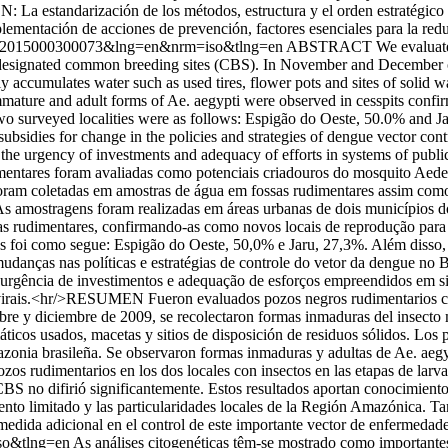
 La estandarización de los métodos, estructura y el orden estratégico d
ementación de acciones de prevención, factores esenciales para la redu
6-62232015000300073&lng=en&nrm=iso&tlng=en
ABSTRACT We evaluated ru
 designated common breeding sites (CBS). In November and December of
ally accumulates water such as used tires, flower pots and sites of soli
ature and adult forms of Ae. aegypti were observed in cesspits confirm
two surveyed localities were as follows: Espigão do Oeste, 50.0% and Ja
bsidies for change in the policies and strategies of dengue vector contro
the urgency of investments and adequacy of efforts in systems of public s
entares foram avaliadas como potenciais criadouros do mosquito Aede
oram coletadas em amostras de água em fossas rudimentares assim co
s. As amostragens foram realizadas em áreas urbanas de dois municípios
as rudimentares, confirmando-as como novos locais de reprodução para
des foi como segue: Espigão do Oeste, 50,0% e Jaru, 27,3%. Além disso,
udanças nas políticas e estratégias de controle do vetor da dengue no B
 urgência de investimentos e adequação de esforços empreendidos em 
s virais.<hr/>RESUMEN Fueron evaluados pozos negros rudimentarios c
re y diciembre de 2009, se recolectaron formas inmaduras del insecto 
cos usados, macetas y sitios de disposición de residuos sólidos. Los 
azonia brasileña. Se observaron formas inmaduras y adultas de Ae. aegy
os rudimentarios en los dos locales con insectos en las etapas de larv
BS no difirió significantemente. Estos resultados aportan conocimiento p
iento limitado y las particularidades locales de la Región Amazónica. T
edida adicional en el control de este importante vector de enfermedades
so&tlng=en
As análises citogenéticas têm-se mostrado como importante