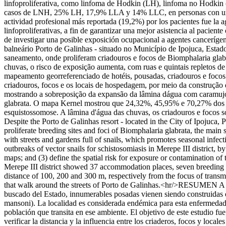
linfoproliferativa, como linfoma de Hodkin (LH), linfoma no Hodkin 
casos de LNH, 25% LH, 17,9% LLA y 14% LLC, en personas con una eda
actividad profesional más reportada (19,2%) por los pacientes fue la 
linfoproliferativas, a fin de garantizar una mejor asistencia al pacie
de investigar una posible exposición ocupacional a agentes canceríge
balneário Porto de Galinhas - situado no Município de Ipojuca, Estad
saneamento, onde proliferam criadouros e focos de Biomphalaria glabr
chuvas, o risco de exposição aumenta, com ruas e quintais repletos de
mapeamento georreferenciado de hotéis, pousadas, criadouros e focos d
criadouros, focos e os locais de hospedagem, por meio da construção d
mostrando a sobreposição da expansão da lâmina dágua com caramujos
glabrata. O mapa Kernel mostrou que 24,32%, 45,95% e 70,27% dos lo
esquistossomose. A lâmina d'água das chuvas, os criadouros e focos 
Despite the Porto de Galinhas resort - located in the City of Ipojuca, 
proliferate breeding sites and foci of Biomphalaria glabrata, the main s
with streets and gardens full of snails, which promotes seasonal infec
outbreaks of vector snails for schistosomiasis in Merepe III district, 
maps; and (3) define the spatial risk for exposure or contamination o
Merepe III district showed 37 accommodation places, seven breeding
distance of 100, 200 and 300 m, respectively from the focus of transmis
that walk around the streets of Porto de Galinhas.<hr/>RESUMEN A pes
buscado del Estado, innumerables posadas vienen siendo construidas en 
mansoni). La localidad es considerada endémica para esta enfermedad y 
población que transita en ese ambiente. El objetivo de este estudio fu
verificar la distancia y la influencia entre los criaderos, focos y loca