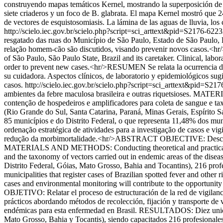
construyendo mapas temáticos Kernel, mostrando la superposición de l
siete criaderos y un foco de B. glabrata. El mapa Kernel mostró que 
de vectores de esquistosomiasis. La lámina de las aguas de lluvia, los 
http://scielo.iec.gov.br/scielo.php?script=sci_arttext&pid=S217
resgatado das ruas do Município de São Paulo, Estado de São Paulo, B
relação homem-cão são discutidos, visando prevenir novos casos.<hr/
of São Paulo, São Paulo State, Brazil and its caretaker. Clinical, lab
order to prevent new cases.<hr/>RESUMEN Se relata la ocurrencia de l
su cuidadora. Aspectos clínicos, de laboratorio y epidemiológicos sug
casos.
http://scielo.iec.gov.br/scielo.php?script=sci_arttext&pi
ambientes da febre maculosa brasileira e outras riquetsioses. MATER
contenção de hospedeiros e amplificadores para coleta de sangue e 
(Rio Grande do Sul, Santa Catarina, Paraná, Minas Gerais, Espírito Sa
85 municípios e do Distrito Federal, o que representa 11,48% dos mu
ordenação estratégica de atividades para a investigação de casos e vig
redução da morbimortalidade.<hr/>ABSTRACT OBJECTIVE: Describing th
MATERIALS AND METHODS: Conducting theoretical and practical trainin
and the taxonomy of vectors carried out in endemic areas of the dise
Distrito Federal, Góias, Mato Grosso, Bahia and Tocantins), 216 profes
municipalities that register cases of Brazilian spotted fever and other
cases and environmental monitoring will contribute to the opportunit
OBJETIVO: Relatar el proceso de estructuración de la red de vigila
prácticos abordando métodos de recolección, fijación y transporte de 
endémicas para esta enfermedad en Brasil. RESULTADOS: Diez unidades
Mato Grosso, Bahia y Tocantis), siendo capacitados 216 profesionales,