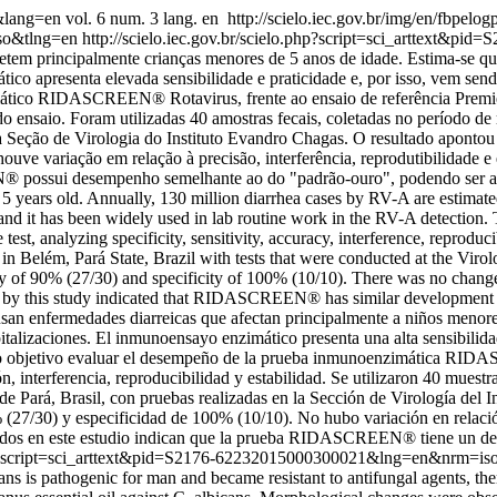
3&lang=en
vol. 6 num. 3 lang. en
http://scielo.iec.gov.br/img/en/fbpelogp
so&tlng=en
http://scielo.iec.gov.br/scielo.php?script=sci_arttext
tem principalmente crianças menores de 5 anos de idade. Estima-se qu
ico apresenta elevada sensibilidade e praticidade e, por isso, vem se
imático RIDASCREEN® Rotavirus, frente ao ensaio de referência Premi
de do ensaio. Foram utilizadas 40 amostras fecais, coletadas no período
 na Seção de Virologia do Instituto Evandro Chagas. O resultado apont
houve variação em relação à precisão, interferência, reprodutibilida
N® possui desempenho semelhante ao do "padrão-ouro", podendo ser 
 5 years old. Annually, 130 million diarrhea cases by RV-A are estimate
 and it has been widely used in lab routine work in the RV-A detect
t, analyzing specificity, sensitivity, accuracy, interference, reproducib
in Belém, Pará State, Brazil with tests that were conducted at the Vir
 of 90% (27/30) and specificity of 100% (10/10). There was no change o
y this study indicated that RIDASCREEN® has similar development comp
 enfermedades diarreicas que afectan principalmente a niños menores
talizaciones. El inmunoensayo enzimático presenta una alta sensibilida
como objetivo evaluar el desempeño de la prueba inmunoenzimática RID
n, interferencia, reproducibilidad y estabilidad. Se utilizaron 40 mues
de Pará, Brasil, con pruebas realizadas en la Sección de Virología del
27/30) y especificidad de 100% (10/10). No hubo variación en relación a
os en este estudio indican que la prueba RIDASCREEN® tiene un des
o.php?script=sci_arttext&pid=S2176-62232015000300021&lng=en&nrm=i
ns is pathogenic for man and became resistant to antifungal agents, ther