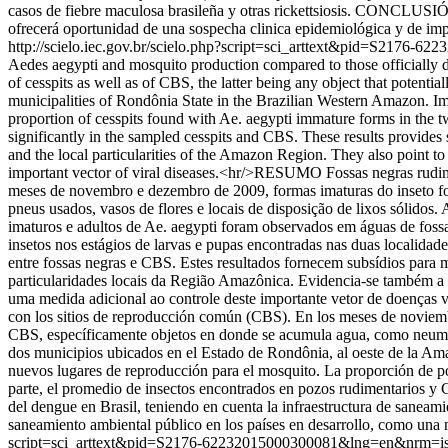
casos de fiebre maculosa brasileña y otras rickettsiosis. CONCLUSIÓN:
ofrecerá oportunidad de una sospecha clinica epidemiológica y de impl
http://scielo.iec.gov.br/scielo.php?script=sci_arttext&pid=S217
Aedes aegypti and mosquito production compared to those officially
of cesspits as well as of CBS, the latter being any object that potenti
municipalities of Rondônia State in the Brazilian Western Amazon. Imm
proportion of cesspits found with Ae. aegypti immature forms in the 
significantly in the sampled cesspits and CBS. These results provides su
and the local particularities of the Amazon Region. They also point to 
important vector of viral diseases.<hr/>RESUMO Fossas negras rudim
meses de novembro e dezembro de 2009, formas imaturas do inseto f
pneus usados, vasos de flores e locais de disposição de lixos sólido
imaturos e adultos de Ae. aegypti foram observados em águas de foss
insetos nos estágios de larvas e pupas encontradas nas duas localida
entre fossas negras e CBS. Estes resultados fornecem subsídios para m
particularidades locais da Região Amazônica. Evidencia-se também a
uma medida adicional ao controle deste importante vetor de doença
con los sitios de reproducción común (CBS). En los meses de noviemb
CBS, específicamente objetos en donde se acumula agua, como neumáti
dos municipios ubicados en el Estado de Rondônia, al oeste de la Am
nuevos lugares de reproducción para el mosquito. La proporción de poz
parte, el promedio de insectos encontrados en pozos rudimentarios y C
del dengue en Brasil, teniendo en cuenta la infraestructura de saneam
saneamiento ambiental público en los países en desarrollo, como una m
script=sci_arttext&pid=S2176-62232015000300081&lng=en&nrm=i