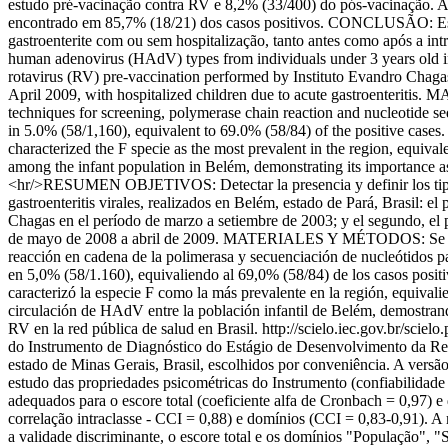
estudo pré-vacinação contra RV e 8,2% (33/400) do pós-vacinação. A 
encontrado em 85,7% (18/21) dos casos positivos. CONCLUSÃO: Esse
gastroenterite com ou sem hospitalização, tanto antes como após a
human adenovirus (HAdV) types from individuals under 3 years old in tw
rotavirus (RV) pre-vaccination performed by Instituto Evandro Chaga
April 2009, with hospitalized children due to acute gastroenter
techniques for screening, polymerase chain reaction and nucleotide 
in 5.0% (58/1,160), equivalent to 69.0% (58/84) of the positive case
characterized the F specie as the most prevalent in the region, equ
among the infant population in Belém, demonstrating its importance as 
<hr/>RESUMEN OBJETIVOS: Detectar la presencia y definir los tipos
gastroenteritis virales, realizados en Belém, estado de Pará, Brasil: e
Chagas en el período de marzo a setiembre de 2003; y el segundo, el 
de mayo de 2008 a abril de 2009. MATERIALES Y MÉTODOS: Se compro
reacción en cadena de la polimerasa y secuenciación de nucleótidos
en 5,0% (58/1.160), equivaliendo al 69,0% (58/84) de los casos posit
caracterizó la especie F como la más prevalente en la región, equiv
circulación de HAdV entre la población infantil de Belém, demostrando
RV en la red pública de salud en Brasil.
http://scielo.iec.gov.br/s
do Instrumento de Diagnóstico do Estágio de Desenvolvimento da 
estado de Minas Gerais, Brasil, escolhidos por conveniência. A versã
estudo das propriedades psicométricas do Instrumento (confiabilidad
adequados para o escore total (coeficiente alfa de Cronbach = 0,97) e 
correlação intraclasse - CCI = 0,88) e domínios (CCI = 0,83-0,91). A 
a validade discriminante, o escore total e os domínios "População"