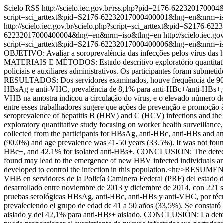
Scielo RSS
http://scielo.iec.gov.br/rss.php?pid=2176-62232017000
script=sci_arttext&pid=S2176-62232017000400001&lng=en&nrm=i
http://scielo.iec.gov.br/scielo.php?script=sci_arttext&pid=S217
62232017000400004&lng=en&nrm=iso&tlng=en
http://scielo.iec
script=sci_arttext&pid=S2176-62232017000400006&lng=en&nrm=i
OBJETIVO: Avaliar a soroprevalência das infecções pelos vírus das 
MATERIAIS E MÉTODOS: Estudo descritivo exploratório quantitativo,
policiais e auxiliares administrativos. Os participantes foram submet
RESULTADOS: Dos servidores examinados, houve frequência de 90,0% 
HBsAg e anti-VHC, prevalência de 8,1% para anti-HBc+/anti-HBs+,
VHB na amostra indicou a circulação do vírus, e o elevado número d
entre esses trabalhadores sugere que ações de prevenção e promoç
seroprevalence of hepatitis B (HBV) and C (HCV) infections and
exploratory quantitative study focusing on worker health surveillan
collected from the participants for HBsAg, anti-HBc, anti-HBs and 
(90.0%) and age prevalence was 41-50 years (33.5%). It was not fou
HBc+, and 42.1% for isolated anti-HBs+. CONCLUSION: The detection o
found may lead to the emergence of new HBV infected individuals and
developed to control the infection in this population.<hr/>RESUMEN 
VHB en servidores de la Policía Caminera Federal (PRF) del estado 
desarrollado entre noviembre de 2013 y diciembre de 2014, con 221 serv
pruebas serológicas HBsAg, anti-HBc, anti-HBs y anti-VHC, por té
prevaleciendo el grupo de edad de 41 a 50 años (33,5%). Se constat
aislado y del 42,1% para anti-HBs+ aislado. CONCLUSIÓN: La detecció