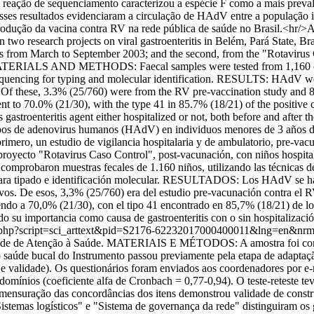
reação de sequenciamento caracterizou a espécie F como a mais preval
s resultados evidenciaram a circulação de HAdV entre a população in
 introdução da vacina contra RV na rede pública de saúde no Brasil.<
o research projects on viral gastroenteritis in Belém, Pará State, Brazil
s from March to September 2003; and the second, from the "Rotavirus C
itis. MATERIALS AND METHODS: Faecal samples were tested from 1,16
sequencing for typing and molecular identification. RESULTS: HAdV we
s. Of these, 3.3% (25/760) were from the RV pre-vaccination study and 
ivalent to 70.0% (21/30), with the type 41 in 85.7% (18/21) of the po
gastroenteritis agent either hospitalized or not, both before and after 
 de adenovirus humanos (HAdV) en individuos menores de 3 años de ed
l primero, un estudio de vigilancia hospitalaria y de ambulatorio, pre-va
proyecto "Rotavirus Caso Control", post-vacunación, con niños hospital
baron muestras fecales de 1.160 niños, utilizando las técnicas de 
 para tipado e identificación molecular. RESULTADOS: Los HAdV se hall
ivos. De esos, 3,3% (25/760) era del estudio pre-vacunación contra el
aliendo a 70,0% (21/30), con el tipo 41 encontrado en 85,7% (18/21) d
 su importancia como causa de gastroenteritis con o sin hospitalizació
cielo.php?script=sci_arttext&pid=S2176-62232017000400011&lng=en&n
Rede de Atenção à Saúde. MATERIAIS E MÉTODOS: A amostra foi comp
o saúde bucal do Instrumento passou previamente pela etapa de adaptaç
e e validade). Os questionários foram enviados aos coordenadores por
domínios (coeficiente alfa de Cronbach = 0,77-0,94). O teste-reteste tev
mensuração das concordâncias dos itens demonstrou validade de construct
, "Sistemas logísticos" e "Sistema de governança da rede" distinguir