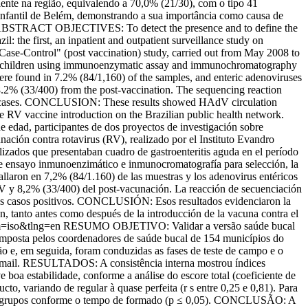
ente na região, equivalendo a 70,0% (21/30), com o tipo 41
fantil de Belém, demonstrando a sua importância como causa de
hr/>ABSTRACT OBJECTIVES: To detect the presence and to define the
: the first, an inpatient and outpatient surveillance study on
ase-Control" (post vaccination) study, carried out from May 2008 to
0 children using immunoenzymatic assay and immunochromatography
re found in 7.2% (84/1,160) of the samples, and enteric adenoviruses
8.2% (33/400) from the post-vaccination. The sequencing reaction
sitive cases. CONCLUSION: These results showed HAdV circulation
the RV vaccine introduction on the Brazilian public health network.
ad, participantes de dos proyectos de investigación sobre
cunación contra rotavirus (RV), realizado por el Instituto Evandro
izados que presentaban cuadro de gastroenteritis aguda en el período
ensayo inmunoenzimático e inmunocromatografía para selección, la
aron en 7,2% (84/1.160) de las muestras y los adenovirus entéricos
 RV y 8,2% (33/400) del post-vacunación. La reacción de secuenciación
e los casos positivos. CONCLUSIÓN: Esos resultados evidenciaron la
n, tanto antes como después de la introducción de la vacuna contra el
rm=iso&tlng=en
RESUMO OBJETIVO: Validar a versão saúde bucal
osta pelos coordenadores de saúde bucal de 154 municípios do
ão e, em seguida, foram conduzidas as fases de teste de campo e o
 e-mail. RESULTADOS: A consistência interna mostrou índices
e boa estabilidade, conforme a análise do escore total (coeficiente de
o, variando de regular à quase perfeita (r s entre 0,25 e 0,81). Para
am os grupos conforme o tempo de formado (p ≤ 0,05). CONCLUSÃO: A