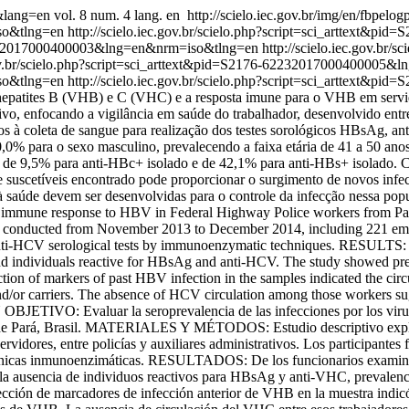
4&lang=en
vol. 8 num. 4 lang. en
http://scielo.iec.gov.br/img/en/fbpelogp
so&tlng=en
http://scielo.iec.gov.br/scielo.php?script=sci_arttext
6-62232017000400003&lng=en&nrm=iso&tlng=en
http://scielo.iec.gov.br/
.gov.br/scielo.php?script=sci_arttext&pid=S2176-62232017000400005
so&tlng=en
http://scielo.iec.gov.br/scielo.php?script=sci_arttext
hepatites B (VHB) e C (VHC) e a resposta imune para o VHB em servido
 enfocando a vigilância em saúde do trabalhador, desenvolvido entr
idos à coleta de sangue para realização dos testes sorológicos HBsAg, 
para o sexo masculino, prevalecendo a faixa etária de 41 a 50 anos (
 de 9,5% para anti-HBc+ isolado e de 42,1% para anti-HBs+ isolado
e suscetíveis encontrado pode proporcionar o surgimento de novos inf
ão à saúde devem ser desenvolvidas para o controle da infecção nes
 the immune response to HBV in Federal Highway Police workers fr
ce, conducted from November 2013 to December 2014, including 221 emp
anti-HCV serological tests by immunoenzymatic techniques. RESULTS: 
nd individuals reactive for HBsAg and anti-HCV. The study showed prev
f markers of past HBV infection in the samples indicated the circulat
/or carriers. The absence of HCV circulation among those workers sug
OBJETIVO: Evaluar la seroprevalencia de las infecciones por los viru
de Pará, Brasil. MATERIALES Y MÉTODOS: Estudio descriptivo explorato
idores, entre policías y auxiliares administrativos. Los participantes f
cnicas inmunoenzimáticas. RESULTADOS: De los funcionarios examinad
ó la ausencia de individuos reactivos para HBsAg y anti-VHC, prevale
n de marcadores de infección anterior de VHB en la muestra indicó la