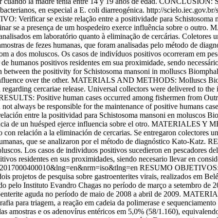
yor cuando la madre tenía entre 14 y 19 anos de edad. CONCLUSIÓN: Se
acterianos, en especial a E. coli diarreogénica.
http://scielo.iec.gov.b
Verificar se existe relação entre a positividade para Schistosoma 
erminar se a presença de um hospedeiro exerce influência sobre o o
analisados em laboratório quanto à eliminação de cercárias. Coletores u
de amostras de fezes humanas, que foram analisadas pelo método de d
da com a dos moluscos. Os casos de indivíduos positivos ocorreram 
s de humanos positivos residentes em sua proximidade, sendo necessário
tween the positivity for Schistosoma mansoni in molluscs Biomphalar
erts influence over the other. MATERIALS AND METHODS: Molluscs Biomph
 regarding cercariae release. Universal collectors were delivered to the
. RESULTS: Positive human cases occurred among fishermen from Outra 
t always be responsible for the maintenance of positive humans cases l
ación entre la positividad para Schistosoma mansoni en moluscos Biom
resencia de un huésped ejerce influencia sobre el otro. MATERIALES Y
o con relación a la eliminación de cercarias. Se entregaron colectores u
es humanas, que se analizaron por el método de diagnóstico Kato-Katz.
moluscos. Los casos de individuos positivos sucedieron en pescadores
tivos residentes en sus proximidades, siendo necesario llevar en conside
6-62232017000400010&lng=en&nrm=iso&tlng=en
RESUMO OBJETIVOS: Dete
s projetos de pesquisa sobre gastroenterites virais, realizados em Belé
izado pelo Instituto Evandro Chagas no período de março a setembro de 
troenterite aguda no período de maio de 2008 a abril de 2009. MATER
afia para triagem, a reação em cadeia da polimerase e sequenciamento d
stras e os adenovírus entéricos em 5,0% (58/1.160), equivalendo a