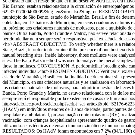
Se constató que el riesgo de que el niño desenvolviera EDA era ma
Rio Branco, estaban relacionados a la circulación de enteropatógenos b
62232017000400009&lng=en&nrm=iso&tlng=en
RESUMO OBJETIVO: 
município de São Bento, estado do Maranhão, Brasil, a fim de det
coletados, em 17 bairros do Município, em seus criadouros naturais e 
m, próximo aos criadouros naturais de moluscos, para a aquisição 
bairros Outra Banda, Porto Grande e Matriz, não esteve relaciona
peridomiciliar nem sempre será o responsável pela existência de caso
<hr/>ABSTRACT OBJECTIVE: To verify whether there is a relation be
State, Brazil, in order to determine if the presence of one host ex
natural breeding sites. Inside laboratory, those molluscs were analyzed
sites. The Kato-Katz method was used to analyze the faecal samples
those in molluscs. CONCLUSION: A peridomiciliar breeding site can no
infected individual.<hr/>RESUMEN OBJETIVO: Verificar si existe rel
estado de Maranhão, Brasil, con la finalidad de determinar si la p
del Municipio, en sus criaderos naturales y se analizaron en laboratori
los criaderos naturales de moluscos, para adquirir muestras de hec
Banda, Porto Grande y Matriz, no estuvo relacionada con la de los 
siempre será el responsable por la existencia de casos de humanos posi
http://scielo.iec.gov.br/scielo.php?script=sci_arttext&pid=S217
(HAdV) em indivíduos menores de 3 anos de idade, participantes de doi
hospitalar e ambulatorial, pré-vacinação contra rotavírus (RV), real
vacinação, com crianças hospitalizadas apresentando quadro de gas
utilizando-se as técnicas de ensaio imunoenzimático e imunocromatogr
RESULTADOS: Os HAdV foram encontrados em 7,2% (84/1.160) das amo