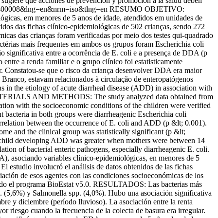
 sugiere que acciones de prevención y promoción a la salud deben
7000400008&lng=en&nrm=iso&tlng=en
RESUMO OBJETIVO:
ológicas, em menores de 5 anos de idade, atendidos em unidades de
s das fichas clínico-epidemiológicas de 502 crianças, sendo 272
icas das crianças foram verificadas por meio dos testes qui-quadrado
ctérias mais frequentes em ambos os grupos foram Escherichia coli
 significativa entre a ocorrência de E. coli e a presença de DDA (p
ntre a renda familiar e o grupo clínico foi estatisticamente
lar. Constatou-se que o risco da criança desenvolver DDA era maior
ranco, estavam relacionados à circulação de enteropatógenos
in the etiology of acute diarrheal disease (ADD) in association with
 2012. MATERIALS AND METHODS: The study analyzed data obtained from
tion with the socioeconomic conditions of the children were verified
t bacteria in both groups were diarrheagenic Escherichia coli
rrelation between the occurrence of E. coli and ADD (p &lt; 0.001).
 and the clinical group was statistically significant (p &lt;
the child developing ADD was greater when mothers were between 14
on of bacterial enteric pathogens, especially diarrheagenic E. coli.
, asociando variables clínico-epidemiológicas, en menores de 5
tudio involucró el análisis de datos obtenidos de las fichas
iación de esos agentes con las condiciones socioeconómicas de los
lizando el programa BioEstat v5.0. RESULTADOS: Las bacterias más
. (5,6%) y Salmonella spp. (4,0%). Hubo una asociación significativa
bre y diciembre (período lluvioso). La asociación entre la renta
or riesgo cuando la frecuencia de la colecta de basura era irregular.