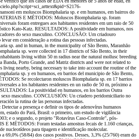
 verificó que los casos de EDA en menores de 5 años de edad, en
r/scielo.php?script=sci_arttext&pid=S2176-
mansoni em moluscos Biomphalaria sp. e em humanos, em bairros do
utro. MATERIAIS E MÉTODOS: Moluscos Biomphalaria sp. foram
niversais foram entregues aos habitantes residentes em um raio de 50
iagnóstico Kato-Katz. RESULTADOS: A positividade em humanos, nos
em pescadores do sexo masculino. CONCLUSÃO: Um criadouro
 levar em consideração a rotina das pessoas infectadas.
ia sp. and in human, in the municipality of São Bento, Maranhão
alaria sp. were collected in 17 districts of São Bento, in their
 inhabitants living within 50 m radius near the natural mollusc breeding
Banda, Porto Grande, and Matriz districts and were not related to
iving nearby, being necessary to take into account the routine of the
phalaria sp. y en humanos, en barrios del municipio de São Bento,
 MÉTODOS: Se recolectaron moluscos Biomphalaria sp. en 17 barrios
niversales a los habitantes residentes en un radio de 50 m, próximo a
 RESULTADOS: La positividad en humanos, en los barrios Outra
 del sexo masculino. CONCLUSIÓN: Un criadero peridomiciliario no
ración la rutina de las personas infectadas.
ctar a presença e definir os tipos de adenovírus humanos
m, estado do Pará, Brasil: o primeiro, um estudo de vigilância
2003; e o segundo, o projeto "Rotavírus Caso-Controle", pós-
IAIS E MÉTODOS: Foram testadas amostras fecais de 1.160 crianças,
e nucleotídeos para tipagem e identificação molecular.
 69,0% (58/84) dos casos positivos. Desses, 3,3% (25/760) eram do