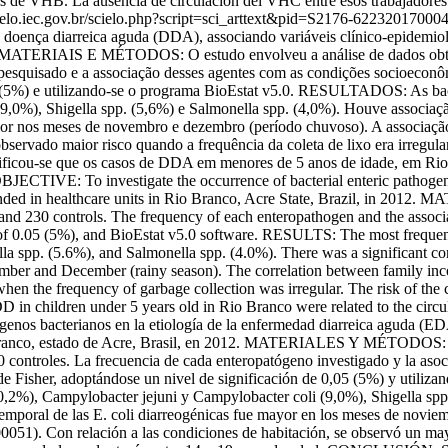
es de VHB. La ausencia de circulación del VHC entre esos trabajadores
scielo.iec.gov.br/scielo.php?script=sci_arttext&pid=S2176-6223201
da doença diarreica aguda (DDA), associando variáveis clínico-epidemi
. MATERIAIS E MÉTODOS: O estudo envolveu a análise de dados obtido
esquisado e a associação desses agentes com as condições socioeconôm
,05 (5%) e utilizando-se o programa BioEstat v5.0. RESULTADOS: As ba
9,0%), Shigella spp. (5,6%) e Salmonella spp. (4,0%). Houve associação
aior nos meses de novembro e dezembro (período chuvoso). A associação e
 observado maior risco quando a frequência da coleta de lixo era irregu
cou-se que os casos de DDA em menores de 5 anos de idade, em Rio B
ECTIVE: To investigate the occurrence of bacterial enteric pathogens 
 attended in healthcare units in Rio Branco, Acre State, Brazil, in
and 230 controls. The frequency of each enteropathogen and the associa
vel of 0.05 (5%), and BioEstat v5.0 software. RESULTS: The most frequen
a spp. (5.6%), and Salmonella spp. (4.0%). There was a significant co
mber and December (rainy season). The correlation between family income
when the frequency of garbage collection was irregular. The risk of 
 children under 5 years old in Rio Branco were related to the circulati
 bacterianos en la etiología de la enfermedad diarreica aguda (EDA)
Branco, estado de Acre, Brasil, en 2012. MATERIALES Y MÉTODOS: El es
controles. La frecuencia de cada enteropatógeno investigado y la asoc
a de Fisher, adoptándose un nivel de significación de 0,05 (5%) y uti
0,2%), Campylobacter jejuni y Campylobacter coli (9,0%), Shigella spp
 temporal de las E. coli diarreogénicas fue mayor en los meses de noviem
0,00051). Con relación a las condiciones de habitación, se observó un may