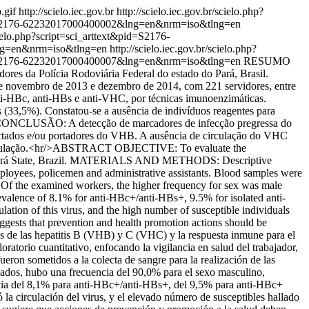
.gif
http://scielo.iec.gov.br
http://scielo.iec.gov.br/scielo.php?
&pid=S2176-62232017000400002&lng=en&nrm=iso&tlng=en
scielo.php?script=sci_arttext&pid=S2176-
&lng=en&nrm=iso&tlng=en
http://scielo.iec.gov.br/scielo.php?
&pid=S2176-62232017000400007&lng=en&nrm=iso&tlng=en
RESUMO
res da Polícia Rodoviária Federal do estado do Pará, Brasil.
e novembro de 2013 e dezembro de 2014, com 221 servidores, entre
anti-HBc, anti-HBs e anti-VHC, por técnicas imunoenzimáticas.
33,5%). Constatou-se a ausência de indivíduos reagentes para
. CONCLUSÃO: A detecção de marcadores de infecção pregressa do
ectados e/ou portadores do VHB. A ausência de circulação do VHC
sa população.<hr/>ABSTRACT OBJECTIVE: To evaluate the
om Pará State, Brazil. MATERIALS AND METHODS: Descriptive
loyees, policemen and administrative assistants. Blood samples were
Of the examined workers, the higher frequency for sex was male
alence of 8.1% for anti-HBc+/anti-HBs+, 9.5% for isolated anti-
ion of this virus, and the high number of susceptible individuals
gests that prevention and health promotion actions should be
s de las hepatitis B (VHB) y C (VHC) y la respuesta inmune para el
rio cuantitativo, enfocando la vigilancia en salud del trabajador,
ueron sometidos a la colecta de sangre para la realización de las
os, hubo una frecuencia del 90,0% para el sexo masculino,
ncia del 8,1% para anti-HBc+/anti-HBs+, del 9,5% para anti-HBc+
 circulación del virus, y el elevado número de susceptibles hallado