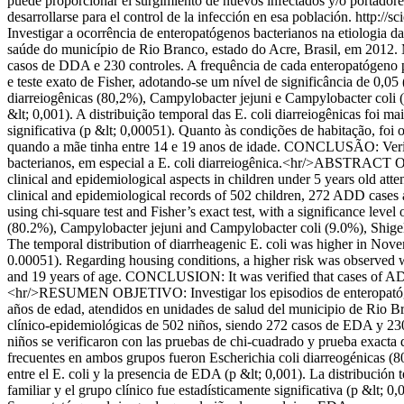
puede proporcionar el surgimiento de nuevos infectados y/o portador
desarrollarse para el control de la infección en esa población.
http://
Investigar a ocorrência de enteropatógenos bacterianos na etiologia 
saúde do município de Rio Branco, estado do Acre, Brasil, em 2012
casos de DDA e 230 controles. A frequência de cada enteropatógeno p
e teste exato de Fisher, adotando-se um nível de significância de 0
diarreiogênicas (80,2%), Campylobacter jejuni e Campylobacter coli (
&lt; 0,001). A distribuição temporal das E. coli diarreiogênicas foi m
significativa (p &lt; 0,00051). Quanto às condições de habitação, foi
quando a mãe tinha entre 14 e 19 anos de idade. CONCLUSÃO: Verifi
bacterianos, em especial a E. coli diarreiogênica.<hr/>ABSTRACT OBJ
clinical and epidemiological aspects in children under 5 years old
clinical and epidemiological records of 502 children, 272 ADD cases 
using chi-square test and Fisher’s exact test, with a significance le
(80.2%), Campylobacter jejuni and Campylobacter coli (9.0%), Shigell
The temporal distribution of diarrheagenic E. coli was higher in Nove
0.00051). Regarding housing conditions, a higher risk was observed 
and 19 years of age. CONCLUSION: It was verified that cases of ADD in
<hr/>RESUMEN OBJETIVO: Investigar los episodios de enteropatógenos
años de edad, atendidos en unidades de salud del municipio de Rio 
clínico-epidemiológicas de 502 niños, siendo 272 casos de EDA y 230 
niños se verificaron con las pruebas de chi-cuadrado y prueba exact
frecuentes en ambos grupos fueron Escherichia coli diarreogénicas (8
entre el E. coli y la presencia de EDA (p &lt; 0,001). La distribución
familiar y el grupo clínico fue estadísticamente significativa (p &lt; 