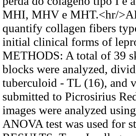
perda do colágeno tipo I e 
MHI, MHV e MHT.<hr/>
quantify collagen fibers type
initial clinical forms of
METHODS: A total of 39 ski
blocks were analyzed, divid
tuberculoid - TL (16), and 
submitted to Picrosirius Re
images were analyzed using 
ANOVA test was used for stat