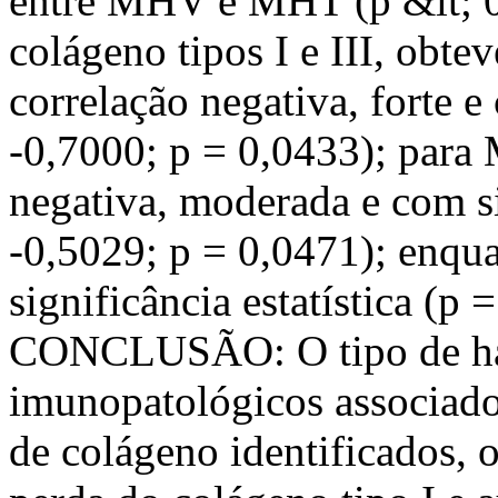
entre MHV e MHT (p &lt; 0,
colágeno tipos I e III, obt
correlação negativa, forte e 
-0,7000; p = 0,0433); para
negativa, moderada e com sig
-0,5029; p = 0,0471); enq
significância estatística (p 
CONCLUSÃO: O tipo de han
imunopatológicos associado
de colágeno identificados,