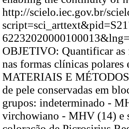
http://scielo.iec.gov.br/scie
script=sci_arttext&pid=S21
62232020000100013&lng=
OBJETIVO: Quantificar as fi
nas formas clínicas polares 
MATERIAIS E MÉTODOS: Fo
de pele conservadas em bloc
grupos: indeterminado - MH
virchowiano - MHV (14) e 
coloração de Picrosirius Re