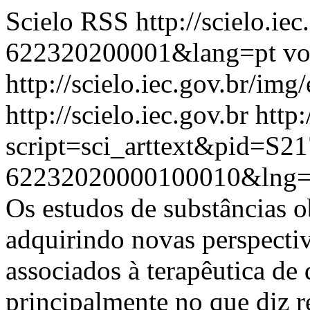
Scielo RSS
http://scielo.ie
622320200001&lang=pt
vo
http://scielo.iec.gov.br/img
http://scielo.iec.gov.br
http:
script=sci_arttext&pid=S21
62232020000100010&lng=
Os estudos de substâncias o
adquirindo novas perspecti
associados à terapêutica de 
principalmente no que diz re