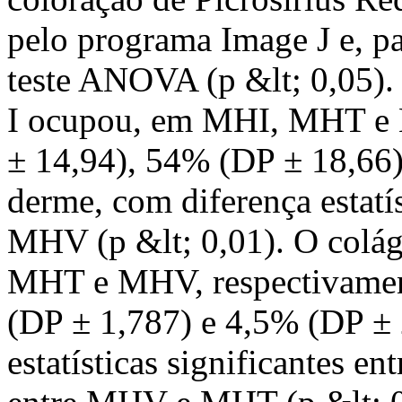
pelo programa Image J e, par
teste ANOVA (p &lt; 0,05
I ocupou, em MHI, MHT e 
± 14,94), 54% (DP ± 18,66)
derme, com diferença estatí
MHV (p &lt; 0,01). O colág
MHT e MHV, respectivamen
(DP ± 1,787) e 4,5% (DP ± 
estatísticas significantes 