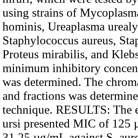
using strains of Mycoplas
hominis, Ureaplasma urealyt
Staphylococcus aureus, Sta
Proteus mirabilis, and Kleb
minimum inhibitory concent
was determined. The chromat
and fractions was determin
technique. RESULTS: The eth
ursi presented MIC of 125 
31.25 µg/mL against S. aureu