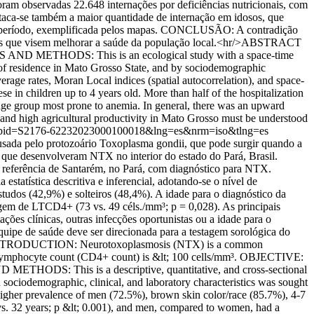
am observadas 22.648 internações por deficiências nutricionais, com
staca-se também a maior quantidade de internação em idosos, que
 por período, exemplificada pelos mapas. CONCLUSÃO: A contradição
linares que visem melhorar a saúde da população local.<hr/>ABSTRACT
IALS AND METHODS: This is an ecological study with a space-time
s of residence in Mato Grosso State, and by sociodemographic
erage rates, Moran Local indices (spatial autocorrelation), and space-
e in children up to 4 years old. More than half of the hospitalization
 age group most prone to anemia. In general, there was an upward
and high agricultural productivity in Mato Grosso must be understood
ttext&pid=S2176-62232023000100018&lng=es&nrm=iso&tlng=es
pelo protozoário Toxoplasma gondii, que pode surgir quando a
ue desenvolveram NTX no interior do estado do Pará, Brasil.
eferência de Santarém, no Pará, com diagnóstico para NTX.
estatística descritiva e inferencial, adotando-se o nível de
udos (42,9%) e solteiros (48,4%). A idade para o diagnóstico da
agem de LTCD4+ (73 vs. 49 céls./mm³; p = 0,028). As principais
es clínicas, outras infecções oportunistas ou a idade para o
ipe de saúde deve ser direcionada para a testagem sorológica do
ACT INTRODUCTION: Neurotoxoplasmosis (NTX) is a common
 lymphocyte count (CD4+ count) is &lt; 100 cells/mm³. OBJECTIVE:
 METHODS: This is a descriptive, quantitative, and cross-sectional
ociodemographic, clinical, and laboratory characteristics was sought
A higher prevalence of men (72.5%), brown skin color/race (85.7%), 4-7
vs. 32 years; p &lt; 0.001), and men, compared to women, had a