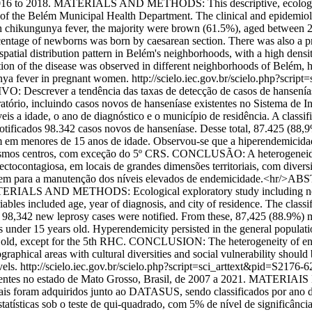
m 2016 to 2018. MATERIALS AND METHODS: This descriptive, ecological
f the Belém Municipal Health Department. The clinical and epidemiologi
 chikungunya fever, the majority were brown (61.5%), aged between 2
ercentage of newborns was born by caesarean section. There was also a 
atial distribution pattern in Belém's neighborhoods, with a high dens
 the disease was observed in different neighborhoods of Belém, highli
unya fever in pregnant women.
http://scielo.iec.gov.br/scielo.php?scrip
escrever a tendência das taxas de detecção de casos de hanseníase
io, incluindo casos novos de hanseníase existentes no Sistema de In
 a idade, o ano de diagnóstico e o município de residência. A classif
icados 98.342 casos novos de hanseníase. Desse total, 87.425 (88,9%)
am em menores de 15 anos de idade. Observou-se que a hiperendemicidad
esmos centros, com exceção do 5º CRS. CONCLUSÃO: A heterogeneidade
nfectocontagiosa, em locais de grandes dimensões territoriais, com divers
tribuem para a manutenção dos níveis elevados de endemicidade.<hr/>
MATERIALS AND METHODS: Ecological exploratory study including new 
les included age, year of diagnosis, and city of residence. The classi
8,342 new leprosy cases were notified. From these, 87,425 (88.9%) met
als under 15 years old. Hyperendemicity persisted in the general popula
 old, except for the 5th RHC. CONCLUSION: The heterogeneity of endemi
eographical areas with cultural diversities and social vulnerability should
els.
http://scielo.iec.gov.br/scielo.php?script=sci_arttext&pid=S
sidentes no estado de Mato Grosso, Brasil, de 2007 a 2021. MATERIA
onais foram adquiridos junto ao DATASUS, sendo classificados por ano 
tatísticas sob o teste de qui-quadrado, com 5% de nível de significânci