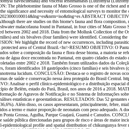
yia flaviscutellata) and visceral leishmaniasis (Lutzomyia (Lutzomyia
N: The phlebotomine fauna of Mato Grosso is one of the richest and mos
s the significance and necessity of entomological surveys to monitor the 
6-62232023000100014&lng=es&nrm=iso&tlng=es
ABSTRACT OBJECTIVE: One
lthough there are studies on this biome's fauna and flora composition, 
freshwater malacofauna found in Pantanal, in four cities of Mato Gross
ween 2002 and 2018. Data from the Mollusk Collection of the Oswa
amilies) and six bivalves (four families) were identified. Considering 
: We highlight the record of new occurrences, including parasitic di
this protected area of Central Brazil.<hr/>RESUMO OBJETIVO: O Pantana
dos sobre a composição da fauna e flora desse bioma, a maioria se ref
una de água doce encontrada no Pantanal, em quatro cidades do estado
adas entre 2002 e 2018. Também foram utilizados dados da Coleção 
ram identificados 18 gastrópodes (cinco famílias) e seis bivalves (qu
anotrema lucidum. CONCLUSÃO: Destaca-se o registro de novas ocorrên
ramas de saúde e conservação nessa área protegida do Brasil Central.
htt
nalisar o perfil clínico-epidemiológico e a distribuição espacial do
cípio de Belém, estado do Pará, Brasil, nos anos de 2016 a 2018. M
 Informação de Agravos de Notificação e no Sistema de Informações so
e análises estatísticas e geoestatísticas. RESULTADOS: Das 52 gestant
36,6%). Além disso, os casos apresentaram, principalmente, febre, mial
idos a termo e maior proporção de neonatais com peso adequado. A doe
es em Ponta Grossa, Agulha, Parque Guajará, Guamá e Canudos. CONC
de saúde pública direcionadas para grupos de risco e áreas de maior in
emiological profile and spatial distribution of chikungunya fever re