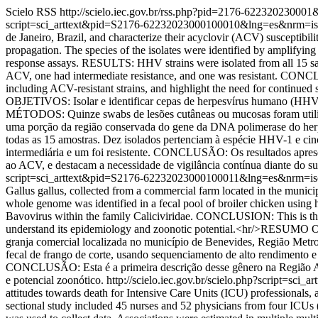
Scielo RSS
http://scielo.iec.gov.br/rss.php?pid=2176-62232023000
script=sci_arttext&pid=S2176-62232023000100010&lng=es&nrm=i
de Janeiro, Brazil, and characterize their acyclovir (ACV) suscept
propagation. The species of the isolates were identified by amplifyi
response assays. RESULTS: HHV strains were isolated from all 15 sam
ACV, one had intermediate resistance, and one was resistant. CONCLU
including ACV-resistant strains, and highlight the need for continued
OBJETIVOS: Isolar e identificar cepas de herpesvírus humano (HHV) 
MÉTODOS: Quinze swabs de lesões cutâneas ou mucosas foram utilizado
uma porção da região conservada do gene da DNA polimerase do her
todas as 15 amostras. Dez isolados pertenciam à espécie HHV-1 e cin
intermediária e um foi resistente. CONCLUSÃO: Os resultados aprese
ao ACV, e destacam a necessidade de vigilância contínua diante do s
script=sci_arttext&pid=S2176-62232023000100011&lng=es&nrm=i
Gallus gallus, collected from a commercial farm located in the mun
whole genome was identified in a fecal pool of broiler chicken usi
Bavovirus within the family Caliciviridae. CONCLUSION: This is the fi
understand its epidemiology and zoonotic potential.<hr/>RESUMO OBJ
granja comercial localizada no município de Benevides, Região Me
fecal de frango de corte, usando sequenciamento de alto rendimento
CONCLUSÃO: Esta é a primeira descrição desse gênero na Região Am
e potencial zoonótico.
http://scielo.iec.gov.br/scielo.php?script=
attitudes towards death for Intensive Care Units (ICU) professiona
sectional study included 45 nurses and 52 physicians from four ICUs (g