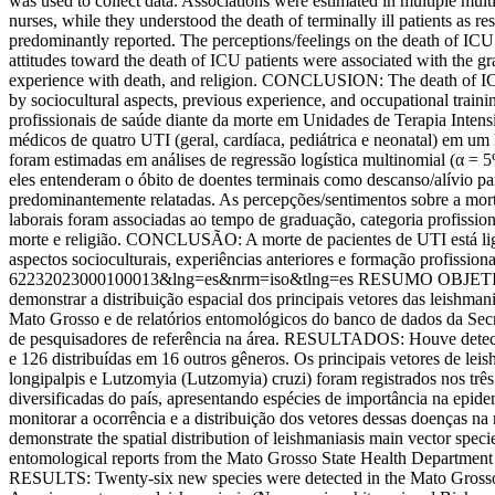
was used to collect data. Associations were estimated in multiple mul
nurses, while they understood the death of terminally ill patients as res
predominantly reported. The perceptions/feelings on the death of ICU p
attitudes toward the death of ICU patients were associated with the gr
experience with death, and religion. CONCLUSION: The death of ICU pat
by sociocultural aspects, previous experience, and occupational tra
profissionais de saúde diante da morte em Unidades de Terapia Int
médicos de quatro UTI (geral, cardíaca, pediátrica e neonatal) em um 
foram estimadas em análises de regressão logística multinomial (α 
eles entenderam o óbito de doentes terminais como descanso/alívio par
predominantemente relatadas. As percepções/sentimentos sobre a morte
laborais foram associadas ao tempo de graduação, categoria profission
morte e religião. CONCLUSÃO: A morte de pacientes de UTI está ligada
aspectos socioculturais, experiências anteriores e formação profission
62232023000100013&lng=es&nrm=iso&tlng=es
RESUMO OBJETIVOS: 
demonstrar a distribuição espacial dos principais vetores das lei
Mato Grosso e de relatórios entomológicos do banco de dados da Secr
de pesquisadores de referência na área. RESULTADOS: Houve detecçã
e 126 distribuídas em 16 outros gêneros. Os principais vetores de l
longipalpis e Lutzomyia (Lutzomyia) cruzi) foram registrados nos t
diversificadas do país, apresentando espécies de importância na epide
monitorar a ocorrência e a distribuição dos vetores dessas doenças 
demonstrate the spatial distribution of leishmaniasis main vector
entomological reports from the Mato Grosso State Health Department 
RESULTS: Twenty-six new species were detected in the Mato Grosso p