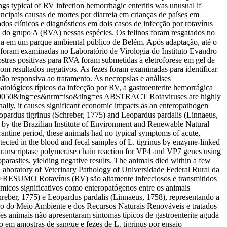
gs typical of RV infection hemorrhagic enteritis was unusual if
cipais causas de mortes por diarreia em crianças de países em
os clínicos e diagnósticos em dois casos de infecção por rotavírus
V do grupo A (RVA) nessas espécies. Os felinos foram resgatados no
iva em um parque ambiental público de Belém. Após adaptação, até o
s foram examinadas no Laboratório de Virologia do Instituto Evandro
tras positivas para RVA foram submetidas à eletroforese em gel de
om resultados negativos. As fezes foram examinadas para identificar
não responsiva ao tratamento. As necropsias e análises
tológicos típicos da infecção por RV, a gastroenterite hemorrágica
0100050&lng=es&nrm=iso&tlng=es
ABSTRACT Rotaviruses are highly
onally, it causes significant economic impacts as an enteropathogen
eopardus tigrinus (Schreber, 1775) and Leopardus pardalis (Linnaeus,
, by the Brazilian Institute of Environment and Renewable Natural
rantine period, these animals had no typical symptoms of acute,
ected in the blood and fecal samples of L. tigrinus by enzyme-linked
ranscriptase polymerase chain reaction for VP4 and VP7 genes using
oparasites, yielding negative results. The animals died within a few
e Laboratory of Veterinary Pathology of Universidade Federal Rural da
hr/>RESUMO Rotavírus (RV) são altamente infecciosos e transmitidos
ômicos significativos como enteropatógenos entre os animais
hreber, 1775) e Leopardus pardalis (Linnaeus, 1758), representando a
eiro do Meio Ambiente e dos Recursos Naturais Renováveis e tratados
s animais não apresentaram sintomas típicos de gastroenterite aguda
 em amostras de sangue e fezes de L. tigrinus por ensaio