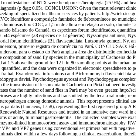
cal manifestations of NTX were hemiparesis/hemiplegia (25.9%) and h
TX diagnosis (p &gt; 0.05). CONCLUSION: Given the most relevant clinic
seeking of specialized healthcare services by patients.
http://scielo.iec
dentificar a composição faunística de flebotomíneos no município 
minosas tipo CDC, a 1,5 m de altura em relação ao solo, durante 12 h
ando bálsamo do Canadá, os espécimes foram identificados, quantificad
s 544 espécimes (28 espécies de 12 gêneros). Nyssomyia antunesi, Ny
torial foram identificadas (Bi. flaviscutellata, Lutzomyia gomezi, Ny.
ersoni, primeiro registro de ocorrência no Pará. CONCLUSÃO: Há esp
 andersoni para o estado do Pará amplia a área de distribuição conhecid
omposition of sand fly species in the municipality of Cachoeira 
d at 1.5 above the ground for 12 h in 80 sampling points at the urban a
quantified, and the data were organized in electronic spreadsheets to 
fraihai, Evandromyia infraspinosa and Bichromomyia flaviscutellata we
ychodopygus davisi, Psychodopygus ayrozai and Psychodopygus complexus
e transmission of leishmania in Cachoeira do Piriá that need investiga
icates that the number of sand flies in Pará may be even greater.
http://s
s are highly infectious and transmitted by the fecal-oral route, repres
enteropathogen among domestic animals. This report presents clinical and
pardalis (Linnaeus, 1758), representing the first registered group A R
Renewable Natural Resources and treated in an intensive care ward in a
toms of acute, fulminant gastroenteritis. The collected samples were e
 by enzyme-linked immunosorbent assay and immunochromatography. RVA-
or VP4 and VP7 genes using conventional set primers but with negative 
e animals died within a few days following a clinical exacerbation, ther