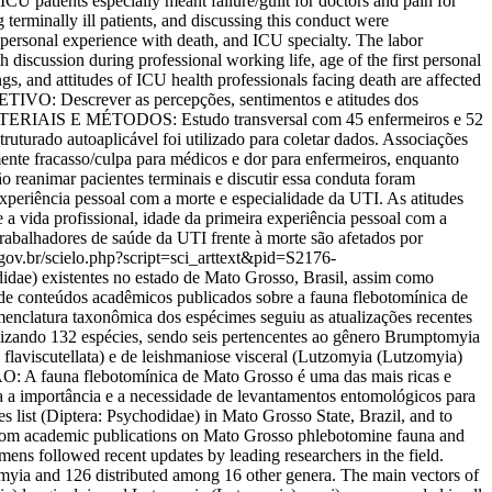
CU patients especially meant failure/guilt for doctors and pain for
ng terminally ill patients, and discussing this conduct were
t personal experience with death, and ICU specialty. The labor
discussion during professional working life, age of the first personal
s, and attitudes of ICU health professionals facing death are affected
JETIVO: Descrever as percepções, sentimentos e atitudes dos
s. MATERIAIS E MÉTODOS: Estudo transversal com 45 enfermeiros e 52
ruturado autoaplicável foi utilizado para coletar dados. Associações
nte fracasso/culpa para médicos e dor para enfermeiros, enquanto
o reanimar pacientes terminais e discutir essa conduta foram
xperiência pessoal com a morte e especialidade da UTI. As atitudes
 a vida profissional, idade da primeira experiência pessoal com a
rabalhadores de saúde da UTI frente à morte são afetados por
c.gov.br/scielo.php?script=sci_arttext&pid=S2176-
ae) existentes no estado de Mato Grosso, Brasil, assim como
e conteúdos acadêmicos publicados sobre a fauna flebotomínica de
enclatura taxonômica dos espécimes seguiu as atualizações recentes
izando 132 espécies, sendo seis pertencentes ao gênero Brumptomyia
laviscutellata) e de leishmaniose visceral (Lutzomyia (Lutzomyia)
ÃO: A fauna flebotomínica de Mato Grosso é uma das mais ricas e
rça a importância e a necessidade de levantamentos entomológicos para
ist (Diptera: Psychodidae) in Mato Grosso State, Brazil, and to
rom academic publications on Mato Grosso phlebotomine fauna and
ns followed recent updates by leading researchers in the field.
yia and 126 distributed among 16 other genera. The main vectors of