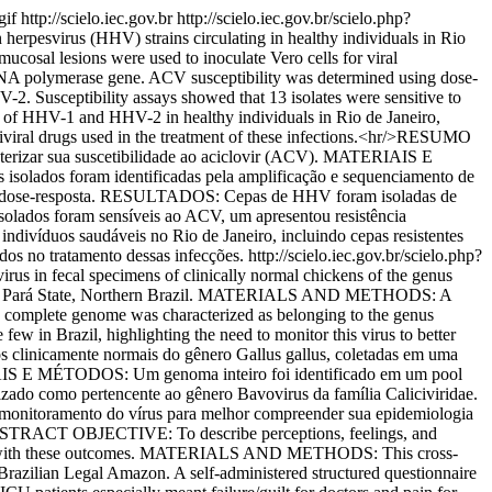
gif
http://scielo.iec.gov.br
http://scielo.iec.gov.br/scielo.php?
esvirus (HHV) strains circulating in healthy individuals in Rio
sal lesions were used to inoculate Vero cells for viral
s DNA polymerase gene. ACV susceptibility was determined using dose-
. Susceptibility assays showed that 13 isolates were sensitive to
n of HHV-1 and HHV-2 in healthy individuals in Rio de Janeiro,
antiviral drugs used in the treatment of these infections.<hr/>RESUMO
cterizar sua suscetibilidade ao aciclovir (ACV). MATERIAIS E
isolados foram identificadas pela amplificação e sequenciamento de
 de dose-resposta. RESULTADOS: Cepas de HHV foram isoladas de
solados foram sensíveis ao ACV, um apresentou resistência
ivíduos saudáveis no Rio de Janeiro, incluindo cepas resistentes
dos no tratamento dessas infecções.
http://scielo.iec.gov.br/scielo.php?
 in fecal specimens of clinically normal chickens of the genus
apital of Pará State, Northern Brazil. MATERIALS AND METHODS: A
e complete genome was characterized as belonging to the genus
w in Brazil, highlighting the need to monitor this virus to better
 clinicamente normais do gênero Gallus gallus, coletadas em uma
RIAIS E MÉTODOS: Um genoma inteiro foi identificado em um pool
zado como pertencente ao gênero Bavovirus da família Caliciviridae.
monitoramento do vírus para melhor compreender sua epidemiologia
TRACT OBJECTIVE: To describe perceptions, feelings, and
ociated with these outcomes. MATERIALS AND METHODS: This cross-
e Brazilian Legal Amazon. A self-administered structured questionnaire