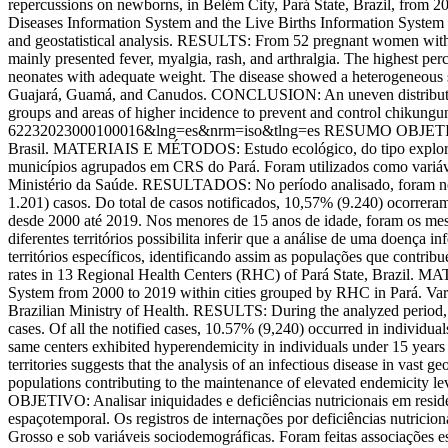
repercussions on newborns, in Belém City, Pará State, Brazil, fro
Diseases Information System and the Live Births Information System o
and geostatistical analysis. RESULTS: From 52 pregnant women with
mainly presented fever, myalgia, rash, and arthralgia. The highest p
neonates with adequate weight. The disease showed a heterogeneous sp
Guajará, Guamá, and Canudos. CONCLUSION: An uneven distribution of
groups and areas of higher incidence to prevent and control chikung
62232023000100016&lng=es&nrm=iso&tlng=es
RESUMO OBJETIVO: D
Brasil. MATERIAIS E MÉTODOS: Estudo ecológico, do tipo exploratór
municípios agrupados em CRS do Pará. Foram utilizados como variáveis
Ministério da Saúde. RESULTADOS: No período analisado, foram notif
1.201) casos. Do total de casos notificados, 10,57% (9.240) ocorrer
desde 2000 até 2019. Nos menores de 15 anos de idade, foram os m
diferentes territórios possibilita inferir que a análise de uma doença i
territórios específicos, identificando assim as populações que con
rates in 13 Regional Health Centers (RHC) of Pará State, Brazil. 
System from 2000 to 2019 within cities grouped by RHC in Pará. Variab
Brazilian Ministry of Health. RESULTS: During the analyzed period, 9
cases. Of all the notified cases, 10.57% (9,240) occurred in individu
same centers exhibited hyperendemicity in individuals under 15 years
territories suggests that the analysis of an infectious disease in vast g
populations contributing to the maintenance of elevated endemicity lev
OBJETIVO: Analisar iniquidades e deficiências nutricionais em re
espaçotemporal. Os registros de internações por deficiências nutrici
Grosso e sob variáveis sociodemográficas. Foram feitas associações es