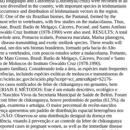
) longipalpis and Lutzomyia (Lutzomyia) cruzi) were recorded in all
t diversified in the country, with important species in leishmaniasis
occurrence and distribution of leishmaniasis vectors in the region.
 of the six Brazilian biomes, the Pantanal, formed by the
most refer to vertebrates, with few studies on the malacofauna. Thus,
o State, Brazil: Barão de Melgaço, Cáceres, Poconé, and Santo Antônio
ldo Cruz Institute (1978-1990) were also used. RESULTS: A total
the whole area, Pomacea scalaris, Pomacea maculata, Marisa planogyra,
sease-transmitting and exotic mollusk species. These results will
l, um dos seis biomas brasileiros, formado pela bacia do Alto
ere a vertebrados, com poucos estudos sobre a malacofauna. Portanto,
 de Mato Grosso, Brasil: Barão de Melgaço, Cáceres, Poconé e Santo
de Moluscos do Instituto Oswaldo Cruz (1978-1990).
atro famílias). Considerando toda a área, as espécies mais frequentes
cias, incluindo espécies exóticas de moluscos e transmissoras de
p://scielo.iec.gov.br/scielo.php?script=sci_arttext&pid=S2176-
s casos notificados de febre de chikungunya em gestantes, bem
ATERIAIS E MÉTODOS: Este é um estudo descritivo, ecológico e
bre Nascidos Vivos da Secretaria Municipal de Saúde de Belém. Foram
es com febre de chikungunya, houve predomínio de pardas (61,5%), da
gia, exantema e artralgia. O maior percentual de recém-nascidos
nça apresentou um padrão de distribuição espacial heterogênea nos
LUSÃO: Observou-se uma distribuição desigual da doença em
cidência, visando à prevenção e ao controle da febre de chikungunya
ported cases in pregnant women, as well as the immediate disease