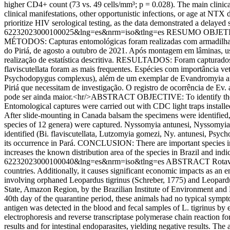
higher CD4+ count (73 vs. 49 cells/mm³; p = 0.028). The main clini
clinical manifestations, other opportunistic infections, or age at N
prioritize HIV serological testing, as the data demonstrated a delayed 
62232023000100025&lng=es&nrm=iso&tlng=es
RESUMO OBJETIVO: I
MÉTODOS: Capturas entomológicas foram realizadas com armadilhas lu
do Piriá, de agosto a outubro de 2021. Após montagem em lâminas, us
realização de estatística descritiva. RESULTADOS: Foram capturado
flaviscutellata foram as mais frequentes. Espécies com importância ve
Psychodopygus complexus), além de um exemplar de Evandromyia and
Piriá que necessitam de investigação. O registro de ocorrência de Ev.
pode ser ainda maior.<hr/>ABSTRACT OBJECTIVE: To identify the c
Entomological captures were carried out with CDC light traps installe
After slide-mounting in Canada balsam the specimens were identified, 
species of 12 genera) were captured. Nyssomyia antunesi, Nyssomyia 
identified (Bi. flaviscutellata, Lutzomyia gomezi, Ny. antunesi, Ps
its occurrence in Pará. CONCLUSION: There are important species in th
increases the known distribution area of ​​the species in Brazil and ind
62232023000100040&lng=es&nrm=iso&tlng=es
ABSTRACT Rotaviruse
countries. Additionally, it causes significant economic impacts as an 
involving orphaned Leopardus tigrinus (Schreber, 1775) and Leopardus 
State, Amazon Region, by the Brazilian Institute of Environment and 
40th day of the quarantine period, these animals had no typical symp
antigen was detected in the blood and fecal samples of L. tigrinus
electrophoresis and reverse transcriptase polymerase chain reaction f
results and for intestinal endoparasites, yielding negative results. Th