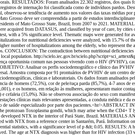
orais. RESULTADOS: Foram analisados 22.302 registros, dos quais for
registros de internação foi classificada como de indivíduos pardos. De
eral, observou-se tendência de aumento nos valores das taxas médias
 de Mato Grosso deve ser compreendida a partir de estudos interdiscip
n residents of Mato Grosso State, Brazil, from 2007 to 2021. MATER
s were acquired from DATASUS, and classified by year of care, by citie
e test, with a 5% significance level. Thematic maps were generated for av
lizations for nutritional deficiencies were analyzed, with 15.7% of thes
higher number of hospitalizations among the elderly, who represent the
 maps. CONCLUSION: The contradiction between nutritional deficiencies 
 local population.
http://scielo.iec.gov.br/scielo.php?script=sci_ar
rtunista comum nas pessoas vivendo com o HIV (PVHIV), causada 
OBJETIVO: Analisar os perfis sociodemográfico e clínico das PVHIV q
al. Amostra composta por 91 prontuários de PVHIV de um centro de r
iodemográficas, clínicas e laboratoriais. Os dados foram analisados pela 
a de homens (72,5%), cor de pele/raça parda (85,7%), 4-7 anos de est
0,001), e os homens, em relação às mulheres, apresentaram maior cont
e cefaleia (15,0%). Não se observou associação do sexo com manifestaçõ
ões clínicas mais relevantes apresentadas, a conduta médica e da equ
erviço de saúde especializado por parte dos pacientes.<hr/>ABSTR
by the protozoan Toxoplasma gondii, which may arise when the CD4+ T
 developed NTX in the interior of Pará State, Brazil. MATERIALS AND
d with NTX from a reference center in Santarém, Pará. Information on s
rential statistics, with a significance level of p &lt; 0.05. RESULTS: 
rved. The age at NTX diagnosis was higher than for HIV infection (33 