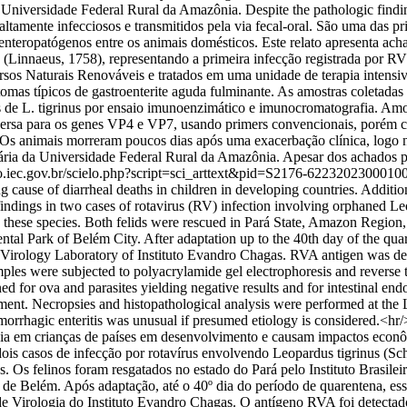
 Universidade Federal Rural da Amazônia. Despite the pathologic findin
ente infecciosos e transmitidos pela via fecal-oral. São uma das prin
eropatógenos entre os animais domésticos. Este relato apresenta achad
 (Linnaeus, 1758), representando a primeira infecção registrada por R
ursos Naturais Renováveis e tratados em uma unidade de terapia intens
tomas típicos de gastroenterite aguda fulminante. As amostras coletada
de L. tigrinus por ensaio imunoenzimático e imunocromatografia. Amos
eversa para os genes VP4 e VP7, usando primers convencionais, porém c
s. Os animais morreram poucos dias após uma exacerbação clínica, logo 
nária da Universidade Federal Rural da Amazônia. Apesar dos achados pa
elo.iec.gov.br/scielo.php?script=sci_arttext&pid=S2176-6223202300
ing cause of diarrheal deaths in children in developing countries. Additi
findings in two cases of rotavirus (RV) infection involving orphaned L
in these species. Both felids were rescued in Pará State, Amazon Region
ntal Park of Belém City. After adaptation up to the 40th day of the qua
e Virology Laboratory of Instituto Evandro Chagas. RVA antigen was det
 were subjected to polyacrylamide gel electrophoresis and reverse t
d for ova and parasites yielding negative results and for intestinal end
atment. Necropsies and histopathological analysis were performed at th
emorrhagic enteritis was unusual if presumed etiology is considered.<
rreia em crianças de países em desenvolvimento e causam impactos econ
 dois casos de infecção por rotavírus envolvendo Leopardus tigrinus (Sc
. Os felinos foram resgatados no estado do Pará pelo Instituto Brasil
e Belém. Após adaptação, até o 40º dia do período de quarentena, esse
e Virologia do Instituto Evandro Chagas. O antígeno RVA foi detectado