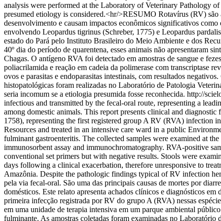
analysis were performed at the Laboratory of Veterinary Pathology of
presumed etiology is considered.<hr/>RESUMO Rotavírus (RV) são altam
desenvolvimento e causam impactos econômicos significativos como ent
envolvendo Leopardus tigrinus (Schreber, 1775) e Leopardus pardalis
estado do Pará pelo Instituto Brasileiro do Meio Ambiente e dos Rec
40º dia do período de quarentena, esses animais não apresentaram sin
Chagas. O antígeno RVA foi detectado em amostras de sangue e fezes 
poliacrilamida e reação em cadeia da polimerase com transcriptase r
ovos e parasitas e endoparasitas intestinais, com resultados negativo
histopatológicas foram realizadas no Laboratório de Patologia Veteri
seria incomum se a etiologia presumida fosse reconhecida.
http://sci
infectious and transmitted by the fecal-oral route, representing a lead
among domestic animals. This report presents clinical and diagnostic 
1758), representing the first registered group A RV (RVA) infection 
Resources and treated in an intensive care ward in a public Environme
fulminant gastroenteritis. The collected samples were examined at th
immunosorbent assay and immunochromatography. RVA-positive samples
conventional set primers but with negative results. Stools were examine
days following a clinical exacerbation, therefore unresponsive to tre
Amazônia. Despite the pathologic findings typical of RV infection h
pela via fecal-oral. São uma das principais causas de mortes por dia
domésticos. Este relato apresenta achados clínicos e diagnósticos em
primeira infecção registrada por RV do grupo A (RVA) nessas espécies
em uma unidade de terapia intensiva em um parque ambiental público d
fulminante. As amostras coletadas foram examinadas no Laboratório d