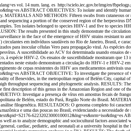
1&lang=es
vol. 14 num. lang. es
http://scielo.iec.gov.br/img/en/fbpelogp.
so&tlng=es
ABSTRACT OBJECTIVES: To isolate and identify human herp
ibility. MATERIALS AND METHODS: Fifteen swabs from cutaneous or muco
ng and sequencing a portion of the conserved region of the herpesviru
ples. Ten isolates belonged to species HHV-1 and five to species HHV-2
SION: The results presented in this study demonstrate the circulatio
 surveillance in the face of the emergence of HHV strains resistant to 
circulantes em indivíduos saudáveis no Rio de Janeiro, Brasil, e cara
s para inocular células Vero para propagação viral. As espécies dos 
pesvírus. A suscetibilidade ao ACV foi determinada usando ensaios
co, à espécie HHV-2. Os ensaios de suscetibilidade mostraram que 13 i
ntados neste estudo demonstram a circulação do HHV-1 e HHV-2 em ind
urgimento de cepas resistentes do HHV aos medicamentos antivirais usa
so&tlng=es
ABSTRACT OBJECTIVE: To investigate the presence of virus
icipality of Benevides, in the metropolitan region of Belém City, c
ng high throughput sequencing and phylogenetic analysis. RESULTS: Th
rst description of this genus in the Amazonian Region and one of the fe
ETIVO: Investigar a presença de vírus em amostras fecais de frangos
tropolitana de Belém, estado do Pará, Região Norte do Brasil. MATE
 e análise filogenética. RESULTADOS: O genoma completo foi caracteri
azônica e uma das poucas no Brasil, evidenciando a necessidade de 
sci_arttext&pid=S2176-62232023000100012&lng=es&nrm=iso&tlng=es
ABS
ls, as well as to analyze demographic and sociocultural factors ass
eneral, cardiac, pediatric, and neonatal) at a university hospital in th