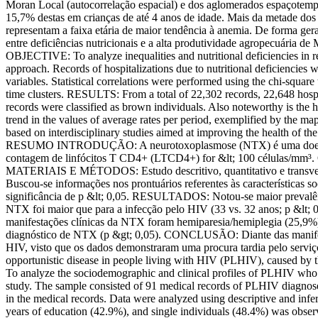
Moran Local (autocorrelação espacial) e dos aglomerados espaçotemp
15,7% destas em crianças de até 4 anos de idade. Mais da metade dos 
representam a faixa etária de maior tendência à anemia. De forma g
entre deficiências nutricionais e a alta produtividade agropecuária
OBJECTIVE: To analyze inequalities and nutritional deficiencies i
approach. Records of hospitalizations due to nutritional deficiencie
variables. Statistical correlations were performed using the chi-squar
time clusters. RESULTS: From a total of 22,302 records, 22,648 hospita
records were classified as brown individuals. Also noteworthy is the 
trend in the values of average rates per period, exemplified by the
based on interdisciplinary studies aimed at improving the health of the
RESUMO INTRODUÇÃO: A neurotoxoplasmose (NTX) é uma doença opo
contagem de linfócitos T CD4+ (LTCD4+) for &lt; 100 células/mm³. 
MATERIAIS E MÉTODOS: Estudo descritivo, quantitativo e transvers
Buscou-se informações nos prontuários referentes às características soc
significância de p &lt; 0,05. RESULTADOS: Notou-se maior prevalênci
NTX foi maior que para a infecção pelo HIV (33 vs. 32 anos; p &lt; 
manifestações clínicas da NTX foram hemiparesia/hemiplegia (25,9%) 
diagnóstico de NTX (p &gt; 0,05). CONCLUSÃO: Diante das manifestaç
HIV, visto que os dados demonstraram uma procura tardia pelo s
opportunistic disease in people living with HIV (PLHIV), caused 
To analyze the sociodemographic and clinical profiles of PLHIV who
study. The sample consisted of 91 medical records of PLHIV diagnose
in the medical records. Data were analyzed using descriptive and infe
years of education (42.9%), and single individuals (48.4%) was obse