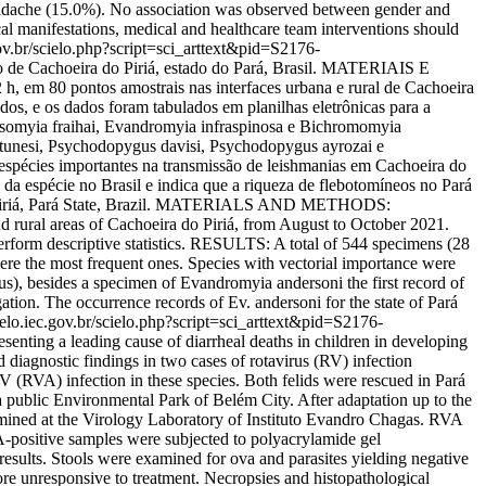
eadache (15.0%). No association was observed between gender and
al manifestations, medical and healthcare team interventions should
.gov.br/scielo.php?script=sci_arttext&pid=S2176-
de Cachoeira do Piriá, estado do Pará, Brasil. MATERIAIS E
, em 80 pontos amostrais nas interfaces urbana e rural de Cachoeira
os, e os dados foram tabulados em planilhas eletrônicas para a
ssomyia fraihai, Evandromyia infraspinosa e Bichromomyia
 antunesi, Psychodopygus davisi, Psychodopygus ayrozai e
écies importantes na transmissão de leishmanias em Cachoeira do
a da espécie no Brasil e indica que a riqueza de flebotomíneos no Pará
do Piriá, Pará State, Brazil. MATERIALS AND METHODS:
nd rural areas of Cachoeira do Piriá, from August to October 2021.
perform descriptive statistics. RESULTS: A total of 544 specimens (28
re the most frequent ones. Species with vectorial importance were
), besides a specimen of Evandromyia andersoni the first record of
tion. The occurrence records of Ev. andersoni for the state of Pará
cielo.iec.gov.br/scielo.php?script=sci_arttext&pid=S2176-
enting a leading cause of diarrheal deaths in children in developing
 diagnostic findings in two cases of rotavirus (RV) infection
V (RVA) infection in these species. Both felids were rescued in Pará
 public Environmental Park of Belém City. After adaptation up to the
xamined at the Virology Laboratory of Instituto Evandro Chagas. RVA
positive samples were subjected to polyacrylamide gel
results. Stools were examined for ova and parasites yielding negative
efore unresponsive to treatment. Necropsies and histopathological