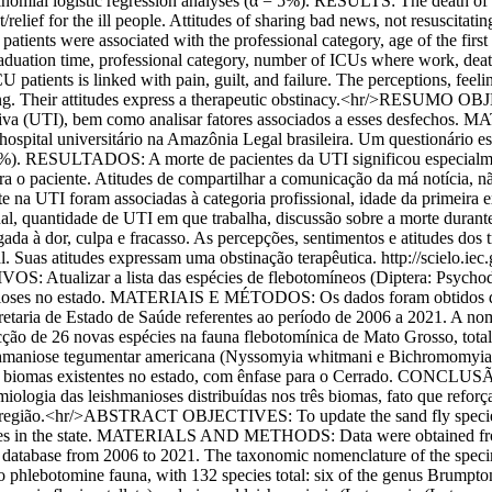
tinomial logistic regression analyses (α = 5%). RESULTS: The death of I
t/relief for the ill people. Attitudes of sharing bad news, not resuscitati
atients were associated with the professional category, age of the firs
aduation time, professional category, number of ICUs where work, death 
ients is linked with pain, guilt, and failure. The perceptions, feeling
ining. Their attitudes express a therapeutic obstinacy.<hr/>RESUMO OB
ensiva (UTI), bem como analisar fatores associados a esses desfecho
hospital universitário na Amazônia Legal brasileira. Um questionário est
= 5%). RESULTADOS: A morte de pacientes da UTI significou especialme
a o paciente. Atitudes de compartilhar a comunicação da má notícia, nã
 na UTI foram associadas à categoria profissional, idade da primeira e
al, quantidade de UTI em que trabalha, discussão sobre a morte durante
 à dor, culpa e fracasso. As percepções, sentimentos e atitudes dos t
al. Suas atitudes expressam uma obstinação terapêutica.
http://scielo.ie
Atualizar a lista das espécies de flebotomíneos (Diptera: Psychodid
shmanioses no estado. MATERIAIS E MÉTODOS: Os dados foram obtidos d
etaria de Estado de Saúde referentes ao período de 2006 a 2021. A nom
o de 26 novas espécies na fauna flebotomínica de Mato Grosso, total
eishmaniose tegumentar americana (Nyssomyia whitmani e Bichromomyia f
rês biomas existentes no estado, com ênfase para o Cerrado. CONCLUS
miologia das leishmanioses distribuídas nos três biomas, fato que refo
na região.<hr/>ABSTRACT OBJECTIVES: To update the sand fly species l
 species in the state. MATERIALS AND METHODS: Data were obtained f
database from 2006 to 2021. The taxonomic nomenclature of the specime
hlebotomine fauna, with 132 species total: six of the genus Brumptom