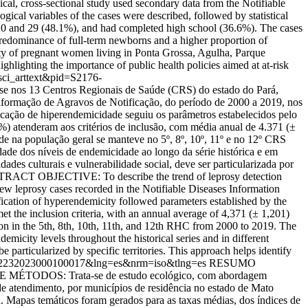
, cross-sectional study used secondary data from the Notifiable
cal variables of the cases were described, followed by statistical
0 and 29 (48.1%), and had completed high school (36.6%). The cases
predominance of full-term newborns and a higher proportion of
ity of pregnant women living in Ponta Grossa, Agulha, Parque
ghting the importance of public health policies aimed at at-risk
t=sci_arttext&pid=S2176-
 nos 13 Centros Regionais de Saúde (CRS) do estado do Pará,
formação de Agravos de Notificação, do período de 2000 a 2019, nos
icação de hiperendemicidade seguiu os parâmetros estabelecidos pelo
 atenderam aos critérios de inclusão, com média anual de 4.371 (±
e na população geral se manteve no 5º, 8º, 10º, 11º e no 12º CRS
 dos níveis de endemicidade ao longo da série histórica e em
idades culturais e vulnerabilidade social, deve ser particularizada por
ABSTRACT OBJECTIVE: To describe the trend of leprosy detection
leprosy cases recorded in the Notifiable Diseases Information
fication of hyperendemicity followed parameters established by the
 the inclusion criteria, with an annual average of 4,371 (± 1,201)
tion in the 5th, 8th, 10th, 11th, and 12th RHC from 2000 to 2019. The
city levels throughout the historical series and in different
 be particularized by specific territories. This approach helps identify
2176-62232023000100017&lng=es&nrm=iso&tlng=es
RESUMO
IS E MÉTODOS: Trata-se de estudo ecológico, com abordagem
de atendimento, por municípios de residência no estado de Mato
a. Mapas temáticos foram gerados para as taxas médias, dos índices de