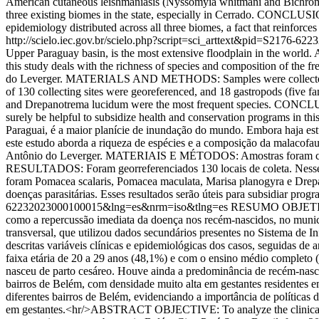
American cutaneous leishmaniasis (Nyssomyia whitmani and Bichromom
three existing biomes in the state, especially in Cerrado. CONCLUSIO
epidemiology distributed across all three biomes, a fact that reinforce
http://scielo.iec.gov.br/scielo.php?script=sci_arttext&pid=S217
Upper Paraguay basin, is the most extensive floodplain in the world. A
this study deals with the richness of species and composition of the 
do Leverger. MATERIALS AND METHODS: Samples were collected bet
of 130 collecting sites were georeferenced, and 18 gastropods (five f
and Drepanotrema lucidum were the most frequent species. CONCLUSION
surely be helpful to subsidize health and conservation programs in 
Paraguai, é a maior planície de inundação do mundo. Embora haja estu
este estudo aborda a riqueza de espécies e a composição da malacofa
Antônio do Leverger. MATERIAIS E MÉTODOS: Amostras foram colet
RESULTADOS: Foram georreferenciados 130 locais de coleta. Nesses, fo
foram Pomacea scalaris, Pomacea maculata, Marisa planogyra e Drep
doenças parasitárias. Esses resultados serão úteis para subsidiar prog
62232023000100015&lng=es&nrm=iso&tlng=es
RESUMO OBJETIVO: A
como a repercussão imediata da doença nos recém-nascidos, no muni
transversal, que utilizou dados secundários presentes no Sistema de
descritas variáveis clínicas e epidemiológicas dos casos, seguidas d
faixa etária de 20 a 29 anos (48,1%) e com o ensino médio completo (
nasceu de parto cesáreo. Houve ainda a predominância de recém-nasc
bairros de Belém, com densidade muito alta em gestantes resident
diferentes bairros de Belém, evidenciando a importância de políticas 
em gestantes.<hr/>ABSTRACT OBJECTIVE: To analyze the clinical-epid