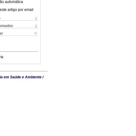
ão automática
este artigo por email
s
cionados
ar
nk
ia em Saúde e Ambiente /