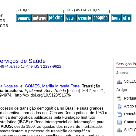
Serviços de Saúde
Serviços P
-4974
versão On-line
ISSN
2237-9622
Journal
SciELO
a Nogales
e
GOMES, Marília Miranda Forte
.
Transição
Artigo
a brasileira
.
Epidemiol. Serv. Saúde
[online]. 2012, vol.21,
9-4974. http://dx.doi.org/10.5123/S1679-
Portug
Artigo
rocesso de transição demográfica no Brasil e suas grandes
o descritivo com dados dos Censos Demográficos de 1950 a
Referên
nâmica demográfica publicadas pela Fundação Instituto
Estatística (IBGE) e Rede Interagencial de Informações para
Como ci
TADOS:
desde 1950, as quedas dos níveis de mortalidade,
SciELO
caracterizaram o processo de transição demográfica
ária iniciou seu processo de envelhecimento; essas mudanças