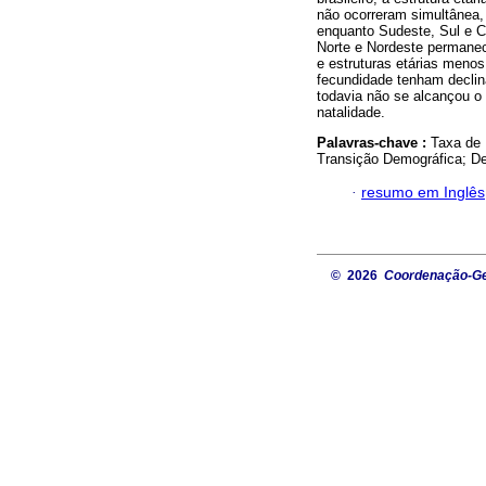
não ocorreram simultânea
enquanto Sudeste, Sul e 
Norte e Nordeste permane
e estruturas etárias meno
fecundidade tenham declina
todavia não se alcançou o 
natalidade.
Palavras-chave :
Taxa de 
Transição Demográfica; De
·
resumo em Inglês
© 2026
Coordenação-Ger