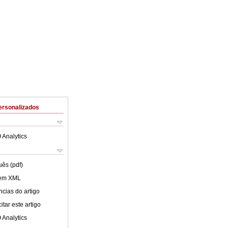
ersonalizados
 Analytics
uês (pdf)
 em XML
cias do artigo
tar este artigo
 Analytics