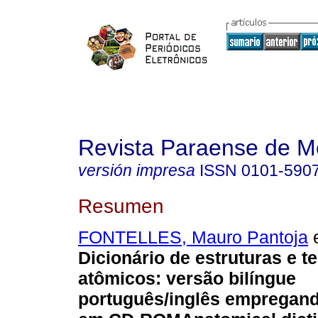
Revista Paraense de M
versión impresa
ISSN
0101-590
Resumen
FONTELLES, Mauro Pantoja
e
Dicionário de estruturas e t
atômicos
:
versão bilíngue
português/inglês empregand