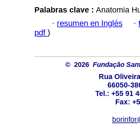
Palabras clave :
Anatomia Hu
·
resumen en Inglés
·
pdf
)
© 2026
Fundação Sant
Rua Oliveira
66050-38
Tel.: +55 91 
Fax: +
borinfo