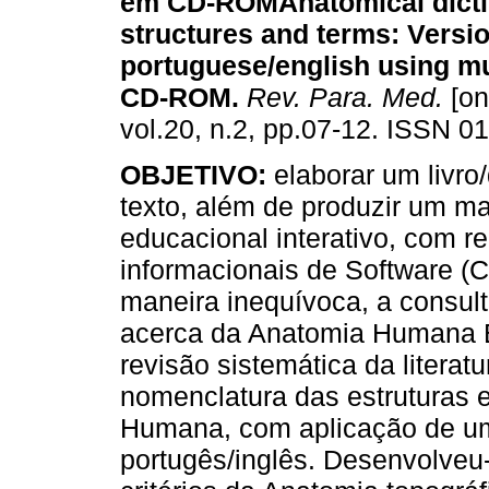
em CD-ROM
Anatomical dict
structures and terms
:
Versio
portuguese/english using mu
CD-ROM
.
Rev. Para. Med.
[on
vol.20, n.2, pp.07-12. ISSN 0
OBJETIVO:
elaborar um livro/
texto, além de produzir um ma
educacional interativo, com r
informacionais de Software (
maneira inequívoca, a consul
acerca da Anatomia Humana 
revisão sistemática da literatu
nomenclatura das estruturas 
Humana, com aplicação de uma
portugês/inglês. Desenvolve