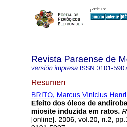
Revista Paraense de M
versión impresa
ISSN
0101-590
Resumen
BRITO, Marcus Vinicius Henr
Efeito dos óleos de andirob
miosite induzida em ratos
.
Re
[online]. 2006, vol.20, n.2, p