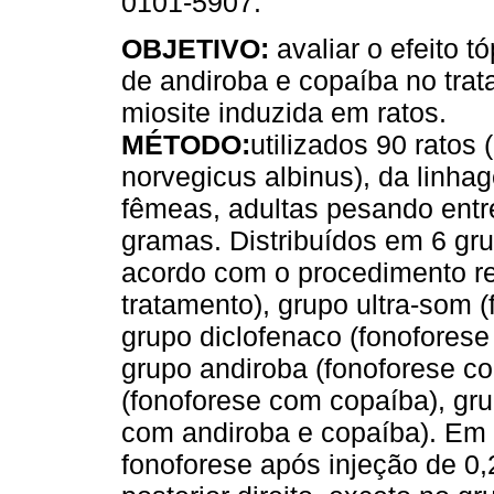
0101-5907.
OBJETIVO:
avaliar o efeito t
de andiroba e copaíba no tra
miosite induzida em ratos.
MÉTODO:
utilizados 90 ratos 
norvegicus albinus), da linha
fêmeas, adultas pesando entr
gramas. Distribuídos em 6 gr
acordo com o procedimento re
tratamento), grupo ultra-som 
grupo diclofenaco (fonoforese
grupo andiroba (fonoforese c
(fonoforese com copaíba), gru
com andiroba e copaíba). Em t
fonoforese após injeção de 0