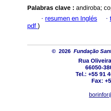
Palabras clave :
andiroba; co
·
resumen en Inglés
·
pdf
)
© 2026
Fundação Sant
Rua Oliveira
66050-38
Tel.: +55 91 
Fax: +
borinfo