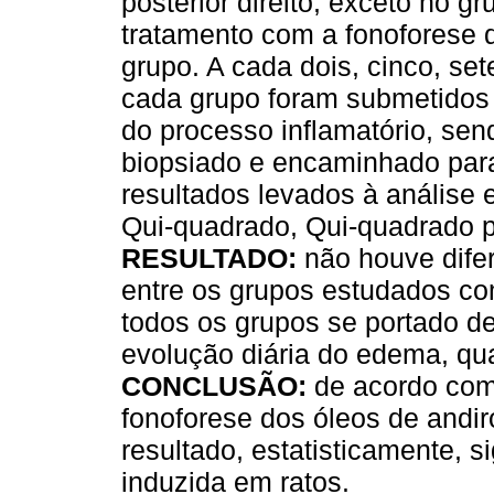
posterior direito, exceto no g
tratamento com a fonoforese 
grupo. A cada dois, cinco, set
cada grupo foram submetidos 
do processo inflamatório, sen
biopsiado e encaminhado para
resultados levados à análise e
Qui-quadrado, Qui-quadrado pa
RESULTADO:
não houve difer
entre os grupos estudados c
todos os grupos se portado d
evolução diária do edema, qua
CONCLUSÃO:
de acordo com
fonoforese dos óleos de andi
resultado, estatisticamente, s
induzida em ratos.