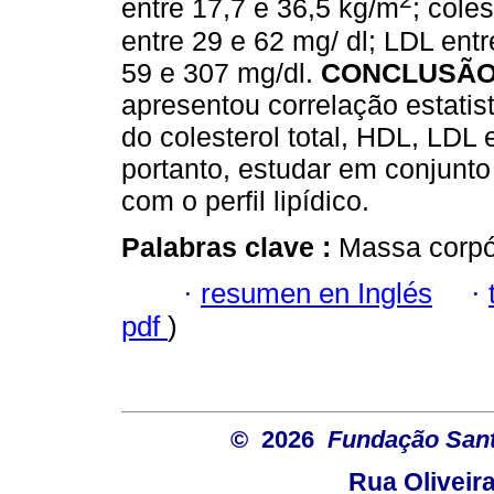
entre 17,7 e 36,5 kg/m
; cole
entre 29 e 62 mg/ dl; LDL entr
59 e 307 mg/dl.
CONCLUSÃO
apresentou correlação estatis
do colesterol total, HDL, LDL 
portanto, estudar em conjunto 
com o perfil lipídico.
Palabras clave :
Massa corpór
·
resumen en Inglés
·
pdf
)
© 2026
Fundação Sant
Rua Oliveira