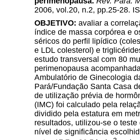
perimenopausa
.
Rev. Para. 
2006, vol.20, n.2, pp.25-28. 
OBJETIVO:
avaliar a correlaç
índice de massa corpórea e o
séricos do perfil lipídico (cole
e LDL colesterol) e triglicérid
estudo transversal com 80 mu
perimenopausa acompanhada
Ambulatório de Ginecologia d
Pará/Fundação Santa Casa de 
de utilização prévia de hormô
(IMC) foi calculado pela rela
dividido pela estatura em met
resultados, utilizou-se o tes
nível de significância escolhi
2