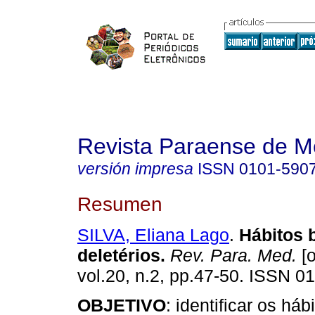
Revista Paraense de M
versión impresa
ISSN
0101-590
Resumen
SILVA, Eliana Lago
.
Hábitos 
deletérios
.
Rev. Para. Med.
[o
vol.20, n.2, pp.47-50. ISSN 0
OBJETIVO
: identificar os háb