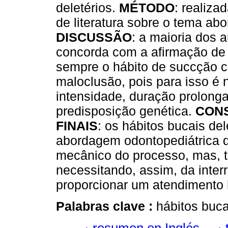
deletérios.
MÉTODO
: realiza
de literatura sobre o tema ab
DISCUSSÃO
: a maioria dos 
concorda com a afirmação de
sempre o hábito de succção 
maloclusão, pois para isso é 
intensidade, duração prolong
predisposição genética.
CON
FINAIS
: os hábitos bucais de
abordagem odontopediátrica q
mecânico do processo, mas, t
necessitando, assim, da interr
proporcionar um atendimento ho
Palabras clave :
hábitos buca
resumen en Inglés