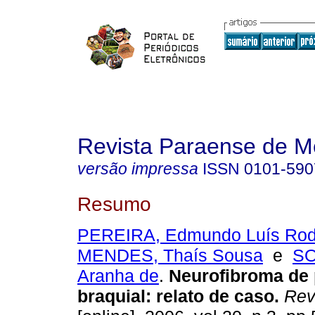
Revista Paraense de M
versão impressa
ISSN
0101-590
Resumo
PEREIRA, Edmundo Luís Rod
MENDES, Thaís Sousa
e
SO
Aranha de
.
Neurofibroma de 
braquial
:
relato de caso
.
Rev.