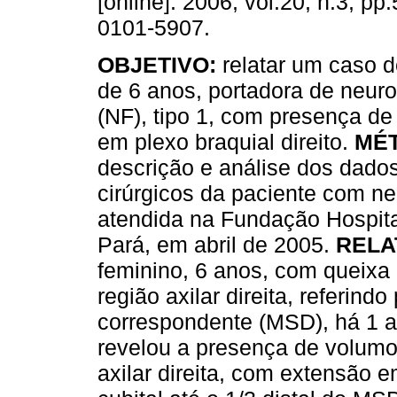
[online]. 2006, vol.20, n.3, p
0101-5907.
OBJETIVO:
relatar um caso 
de 6 anos, portadora de neur
(NF), tipo 1, com presença de
em plexo braquial direito.
MÉ
descrição e análise dos dados
cirúrgicos da paciente com n
atendida na Fundação Hospita
Pará, em abril de 2005.
RELA
feminino, 6 anos, com queixa
região axilar direita, referin
correspondente (MSD), há 1 a
revelou a presença de volumo
axilar direita, com extensão 