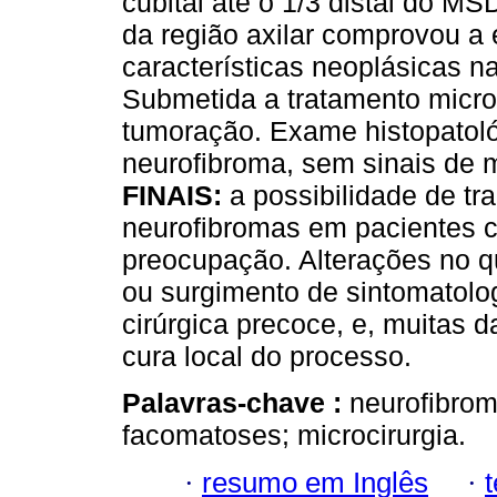
cubital até o 1/3 distal do 
da região axilar comprovou a
características neoplásicas na
Submetida a tratamento micro
tumoração. Exame histopatoló
neurofibroma, sem sinais de 
FINAIS:
a possibilidade de t
neurofibromas em pacientes 
preocupação. Alterações no q
ou surgimento de sintomatolog
cirúrgica precoce, e, muitas d
cura local do processo.
Palavras-chave :
neurofibrom
facomatoses; microcirurgia.
·
resumo em Inglês
·