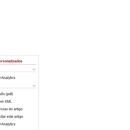
ersonalizados
 Analytics
uês (pdf)
 em XML
cias do artigo
tar este artigo
 Analytics