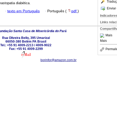
Traduç
stopatia diabética.
Enviar 
·
texto em Português
·
Português (
pdf
)
Indicadore
Links rela
Compartilh
undação Santa Casa de Misericórdia do Pará
Mais
Rua Oliveira Bello, 395 Umarizal
Mais
66050-380 Belém PA Brasil
Tel.: +55 91 4009-2213 / 4009-9022
Fax: +55 91 4009-2299
Permali
borinfor@amazon.com.br