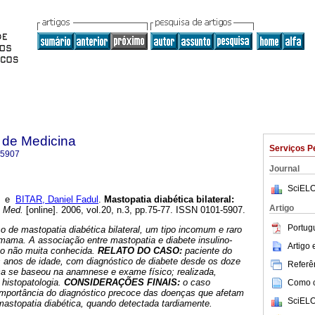
 de Medicina
Serviços P
-5907
Journal
SciELO
e
BITAR, Daniel Fadul
.
Mastopatia diabética bilateral
:
Artigo
. Med.
[online]. 2006, vol.20, n.3, pp.75-77. ISSN 0101-5907.
Portug
o de mastopatia diabética bilateral, um tipo incomum e raro
mama. A associação entre mastopatia e diabete insulino-
Artigo
o não muita conhecida.
RELATO DO CASO:
paciente do
is anos de idade, com diagnóstico de diabete desde os doze
Referên
ica se baseou na anamnese e exame físico; realizada,
 histopatologia.
CONSIDERAÇÕES FINAIS:
o caso
Como ci
mportância do diagnóstico precoce das doenças que afetam
SciELO
astopatia diabética, quando detectada tardiamente.