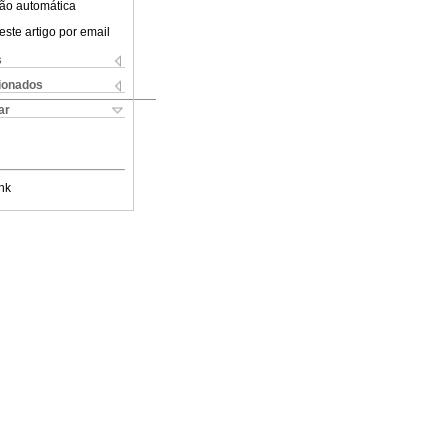
ão automática
este artigo por email
s
cionados
ar
nk