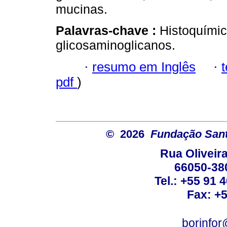
mucinas.
Palavras-chave :
Histoquímica
glicosaminoglicanos.
·
resumo em Inglês
·
pdf
)
© 2026
Fundação Sant
Rua Oliveira
66050-38
Tel.: +55 91 
Fax: +
borinfo