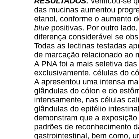
RESULTADOS:
verificou-se 
das mucinas aumentou progre
etanol, conforme o aumento 
blue
positivas. Por outro lado
diferença considerável se ob
Todas as lectinas testadas 
de marcação relacionado ao m
A PNA foi a mais seletiva das
exclusivamente, células do có
A apresentou uma intensa mar
glândulas do cólon e do est
intensamente, nas células cal
glândulas do epitélio intestina
demonstram que a exposição a
padrões de reconhecimento da
gastrointestinal, bem como, 