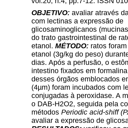
vol.20, n.4, pp.7-12. ISSN 01
OBJETIVO:
avaliar através d
com lectinas a expressão de
glicosaminoglicanos (mucinas
do trato gastrointestinal de r
etanol.
MÉTODO:
ratos foram
etanol (3g/kg do peso) durant
dias. Após a perfusão, o est
intestino fixados em formali
desses órgãos emblocados em 
(4µm) foram incubados com l
conjugadas à peroxidase. A m
o DAB-H2O2, seguida pela co
métodos
Periodic acid-shiff (
avaliar a expressão de glicos