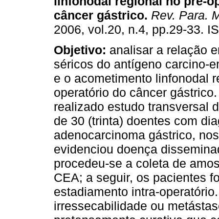
linfonodal regional no pré-o
câncer gástrico
.
Rev. Para. 
2006, vol.20, n.4, pp.29-33. 
Objetivo:
analisar a relação e
séricos do antígeno carcino-
e o acometimento linfonodal r
operatório do câncer gástrico
realizado estudo transversal 
de 30 (trinta) doentes com dia
adenocarcinoma gástrico, nos
evidenciou doença dissemina
procedeu-se a coleta de amo
CEA; a seguir, os pacientes 
estadiamento intra-operatório
irressecabilidade ou metástas