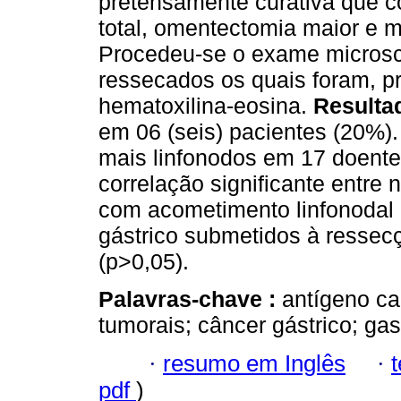
pretensamente curativa que co
total, omentectomia maior e m
Procedeu-se o exame microsc
ressecados os quais foram, p
hematoxilina-eosina.
Resulta
em 06 (seis) pacientes (20%)
mais linfonodos em 17 doent
correlação significante entre 
com acometimento linfonodal 
gástrico submetidos à ressecç
(p>0,05).
Palavras-chave :
antígeno ca
tumorais; câncer gástrico; gas
·
resumo em Inglês
·
pdf
)