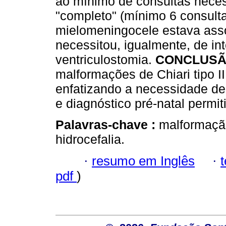
ao mínimo de consultas neces
"completo" (mínimo 6 consult
mielomeningocele estava asso
necessitou, igualmente, de in
ventriculostomia.
CONCLUSÃ
malformações de Chiari tipo II
enfatizando a necessidade de
e diagnóstico pré-natal permi
Palavras-chave :
malformação
hidrocefalia.
·
resumo em Inglês
·
pdf
)