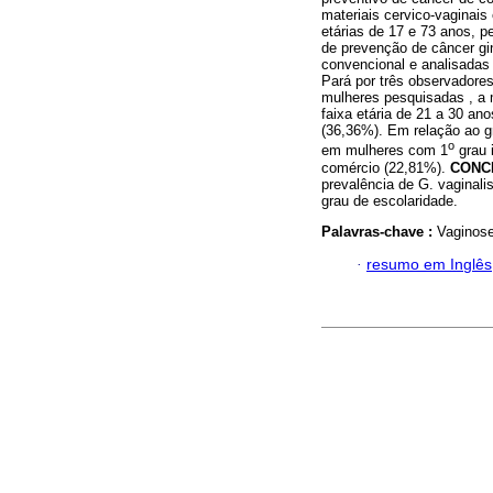
materiais cervico-vaginais
etárias de 17 e 73 anos, p
de prevenção de câncer g
convencional e analisadas 
Pará por três observadores
mulheres pesquisadas , a 
faixa etária de 21 a 30 an
(36,36%). Em relação ao g
o
em mulheres com 1
grau 
comércio (22,81%).
CONC
prevalência de G. vaginal
grau de escolaridade.
Palavras-chave :
Vaginose
·
resumo em Inglês