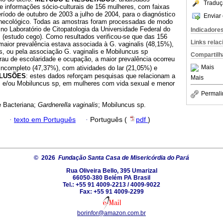
Traduç
 e informações sócio-culturais de 156 mulheres, com faixas
eríodo de outubro de 2003 a julho de 2004, para o diagnóstico
Enviar 
inecológico. Todas as amostras foram processadas de modo
no Laboratório de Citopatologia da Universidade Federal do
Indicadore
 (estudo cego). Como resultados verificou-se que das 156
Links rela
maior prevalência estava associada à G. vaginalis (48,15%),
os, ou pela associação G. vaginalis e Mobiluncus sp
Compartilh
rau de escolaridade e ocupação, a maior prevalência ocorreu
Mais
incompleto (47,37%), com atividades do lar (21,05%) e
LUSÕES
: estes dados reforçam pesquisas que relacionam a
Mais
is e/ou Mobiluncus sp, em mulheres com vida sexual e menor
Permali
 Bacteriana;
Gardnerella vaginalis
; Mobiluncus sp.
·
texto em Português
·
Português (
pdf
)
© 2026
Fundação Santa Casa de Misericórdia do Pará
Rua Oliveira Bello, 395 Umarizal
66050-380 Belém PA Brasil
Tel.: +55 91 4009-2213 / 4009-9022
Fax: +55 91 4009-2299
borinfor@amazon.com.br