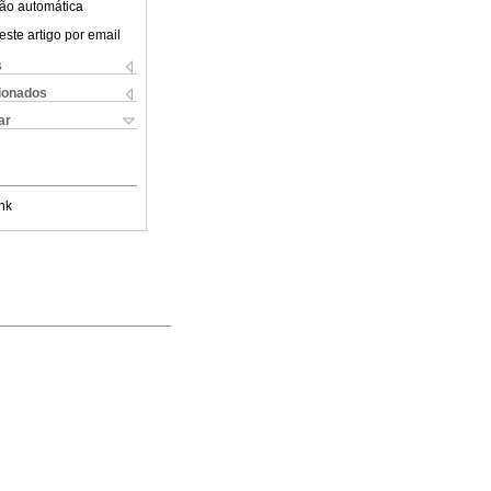
ão automática
este artigo por email
s
cionados
ar
nk