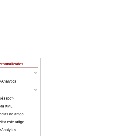
ersonalizados
 Analytics
uês (pdf)
 em XML
cias do artigo
tar este artigo
 Analytics