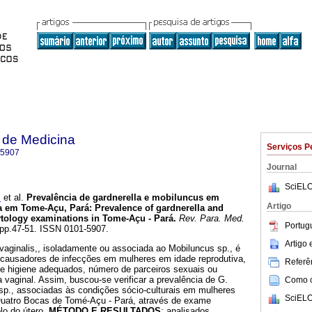
 de Medicina
Serviços P
-5907
Journal
SciELO
s
et al.
Prevalência de gardnerella e mobiluncus em
Artigo
a em Tome-Açu, Pará
:
Prevalence of gardnerella and
ytology examinations in Tome-Açu - Pará
.
Rev. Para. Med.
Portug
, pp.47-51. ISSN 0101-5907.
Artigo
 vaginalis,, isoladamente ou associada ao Mobiluncus sp., é
 causadores de infecções em mulheres em idade reprodutiva,
Referên
 de higiene adequados, número de parceiros sexuais ou
a vaginal. Assim, buscou-se verificar a prevalência de G.
Como ci
 sp., associadas às condições sócio-culturais em mulheres
SciELO
Quatro Bocas de Tomé-Açu - Pará, através de exame
lo do útero.
MÉTODO E RESULTADOS
: analisados