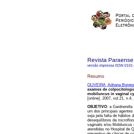
Revista Paraense
versão impressa
ISSN
0101
Resumo
OLIVEIRA, Adriana Borge
exames de colpocitologi
mobiluncus in vaginal c
[online]. 2007, vol.21, n.4
OBJETIVO
: a Gardnerella
um dos principais agentes
seja pela falta de hábitos
desequilíbrios da microflor
vaginalis e/ou Mobiluncus
atendidas no Hospital de 
preventivo de câncer de co