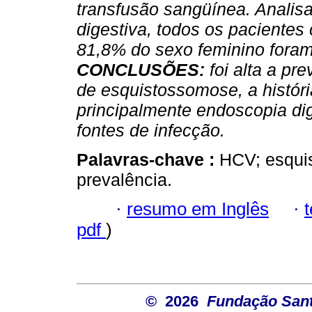
transfusão sangüínea. Anali
digestiva, todos os pacientes
81,8% do sexo feminino fora
CONCLUSÕES:
foi alta a pr
de esquistossomose, a histór
principalmente endoscopia di
fontes de infecção.
Palavras-chave :
HCV; esqui
prevalência.
·
resumo em Inglês
·
pdf
)
© 2026
Fundação Sant