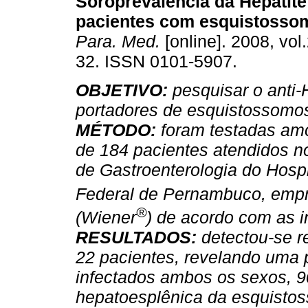
Soroprevalência da Hepatit
pacientes com esquistosso
Para. Med.
[online]. 2008, vol.
32. ISSN 0101-5907.
OBJETIVO:
pesquisar o anti
portadores de esquistossomo
MÉTODO:
foram testadas amo
de 184 pacientes atendidos n
de Gastroenterologia do Hospi
Federal de Pernambuco, emp
®
(Wiener
) de acordo com as i
RESULTADOS:
detectou-se r
22 pacientes, revelando uma 
infectados ambos os sexos, 
hepatoesplênica da esquistos