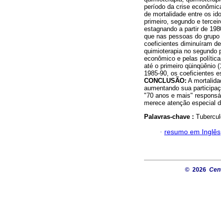
período da crise econômi
de mortalidade entre os i
primeiro, segundo e terce
estagnando a partir de 19
que nas pessoas do grupo 
coeficientes diminuíram 
quimioterapia no segundo p
econômico e pelas polític
até o primeiro qüinqüênio 
1985-90, os coeficientes 
CONCLUSÃO:
A mortalida
aumentando sua participaç
"70 anos e mais" responsáv
merece atenção especial d
Palavras-chave :
Tubercul
·
resumo em Inglês
© 2026
Cent