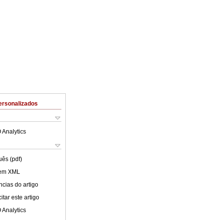
ersonalizados
 Analytics
uês (pdf)
 em XML
cias do artigo
tar este artigo
 Analytics