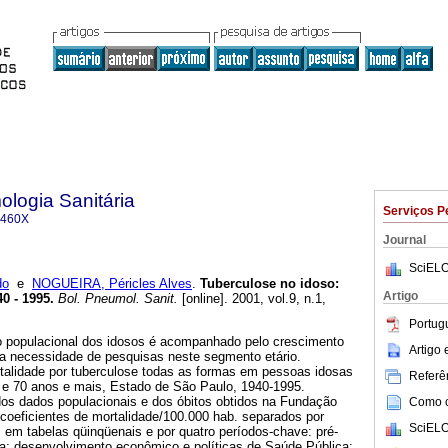
logia Sanitária
Serviços P
-460X
Journal
SciELO
do
e
NOGUEIRA, Péricles Alves
.
Tuberculose no idoso
:
Artigo
0 - 1995
.
Bol. Pneumol. Sanit.
[online]. 2001, vol.9, n.1,
Portug
populacional dos idosos é acompanhado pelo crescimento
Artigo
z a necessidade de pesquisas neste segmento etário.
talidade por tuberculose todas as formas em pessoas idosas
Referên
 e 70 anos e mais, Estado de São Paulo, 1940-1995.
 dos dados populacionais e dos óbitos obtidos na Fundação
Como ci
oeficientes de mortalidade/100.000 hab. separados por
SciELO
os em tabelas qüinqüenais e por quatro períodos-chave: pré-
ia; desenvolvimento econômico e políticas de Saúde Pública;