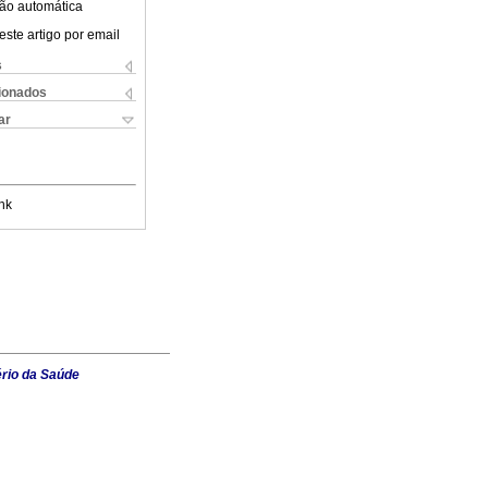
ão automática
este artigo por email
s
cionados
ar
nk
ério da Saúde