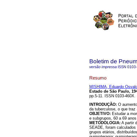
Boletim de Pneumo
versão impressa
ISSN
0103
Resumo
MISHIMA, Eduardo Osval
Estado de São Paulo, 194
pp.5-11. ISSN 0103-460X.
INTRODUÇÃO:
O aumento 
da tuberculose, o que tra
OBJETIVO:
Estudar a mor
e subgrupos, 60 a 69 anos
METODOLOGIA:
A partir
SEADE, foram calculados c
grupos etários, distribuíd
quimioterapia; quimioterap