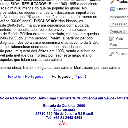
Traduç
ca e da SIDA.
RESULTADOS:
Entre 1940-1995 o coeficiente
dosos diminuiu menos do que na população global. No
Enviar 
iro períodos, os idosos mantiveram descensos importantes,
80. No subgrupo "70 anos e mais", o descenso foi menor do
Indicadore
etário "60-69 anos".
DISCUSSÃO:
Nos idosos, os
Links rela
desde 1940-1945; mantiveram descensos com ajuda da
eríodo; e, beneficiados pelo desenvolvimento sócio-
Compartilh
as de Saúde Pública do terceiro período, mantiveram quedas
(1980-1985) do último período. Porém, a partir do período
Mais
estagnaram devido à crise econômica e ao advento da SIDA.
Mais
de por tuberculose decresceu menos nos idosos,
ão para um quarto dos óbitos em 1995, sendo o subgrupo
Permali
el pela metade das mortes; por isso, este grupo etário
aqueles que lidam com a tuberculose
ose no idoso; Epidemiologia da tuberculose; Mortalidade por tuberculose.
·
texto em Português
·
Português (
pdf
)
ro de Referência Prof. Hélio Fraga / Secretaria de Vigilância em Saúde / Minist
Estrada de Curicica, 2000
Jacarepaguá
22710-550 Rio de Janeiro RJ Brasil
Tel.: +55 21 2448-6868