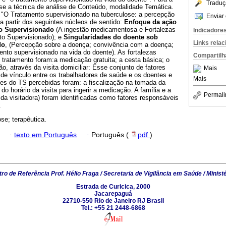
Traduç
-se a técnica de análise de Conteúdo, modalidade Temática.
l "O Tratamento supervisionado na tuberculose: a percepção
Enviar 
a partir dos seguintes núcleos de sentido:
Enfoque da ação
to Supervisionado
(A ingestão medicamentosa e Fortalezas
Indicadore
to Supervisionado); e
Singularidades do doente sob
Links rela
do
, (Percepção sobre a doença; convivência com a doença;
nto supervisionado na vida do doente). As fortalezas
Compartilh
tratamento foram:a medicação gratuita; a cesta básica; o
ão, através da visita domiciliar: Esse conjunto de fatores
Mais
de vínculo entre os trabalhadores de saúde e os doentes e
Mais
des do TS percebidas foram: a fiscalização na tomada da
o horário da visita para ingerir a medicação. A família e a
Permali
 da visitadora) foram identificadas como fatores responsáveis
.
ose; terapêutica.
·
texto em Português
·
Português (
pdf
)
ro de Referência Prof. Hélio Fraga / Secretaria de Vigilância em Saúde / Minist
Estrada de Curicica, 2000
Jacarepaguá
22710-550 Rio de Janeiro RJ Brasil
Tel.: +55 21 2448-6868