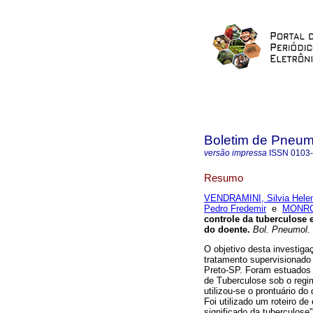
Boletim de Pneumo
versão impressa
ISSN
0103
Resumo
VENDRAMINI, Silvia Helen
Pedro Fredemir
e
MONROE
controle da tuberculose
do doente
.
Bol. Pneumol. 
O objetivo desta investiga
tratamento supervisionado
Preto-SP. Foram estuados 
de Tuberculose sob o regi
utilizou-se o prontuário d
Foi utilizado um roteiro d
significado da tuberculose