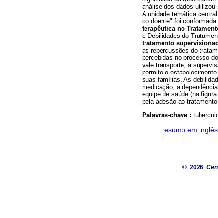
análise dos dados utilizou
A unidade temática centra
do doente" foi conformada 
terapêutica no Tratamen
e Debilidades do Tratamen
tratamento supervisiona
as repercussões do tratame
percebidas no processo do 
vale transporte; a supervis
permite o estabelecimento 
suas famílias. As debilida
medicação; a dependência d
equipe de saúde (na figura
pela adesão ao tratamento
Palavras-chave :
tubercul
·
resumo em Inglês
© 2026
Cent