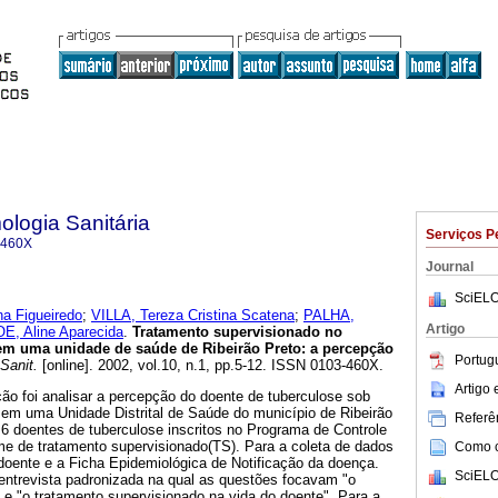
logia Sanitária
Serviços P
-460X
Journal
SciELO
a Figueiredo
;
VILLA, Tereza Cristina Scatena
;
PALHA,
Artigo
, Aline Aparecida
.
Tratamento supervisionado no
 em uma unidade de saúde de Ribeirão Preto
:
a percepção
Portug
Sanit.
[online]. 2002, vol.10, n.1, pp.5-12. ISSN 0103-460X.
Artigo
ção foi analisar a percepção do doente de tuberculose sob
 em uma Unidade Distrital de Saúde do município de Ribeirão
Referên
6 doentes de tuberculose inscritos no Programa de Controle
me de tratamento supervisionado(TS). Para a coleta de dados
Como ci
o doente e a Ficha Epidemiológica de Notificação da doença.
SciELO
e entrevista padronizada na qual as questões focavam "o
" e "o tratamento supervisionado na vida do doente". Para a