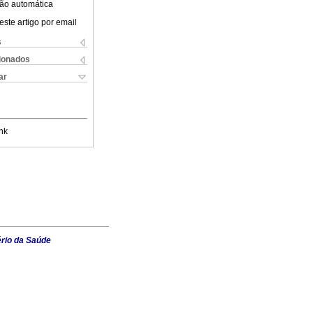
ão automática
este artigo por email
s
cionados
ar
nk
ério da Saúde