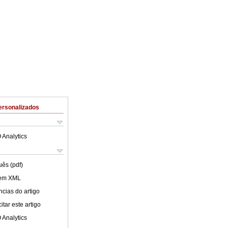
ersonalizados
 Analytics
uês (pdf)
 em XML
cias do artigo
tar este artigo
 Analytics