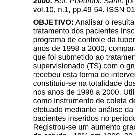
2000
.
Bol. Pneumol. Sanit.
[on
vol.10, n.1, pp.49-54. ISSN 0
OBJETIVO:
Analisar o result
tratamento dos pacientes insc
programa de controle da tube
anos de 1998 a 2000, compar
que foi submetido ao tratame
supervisionado (TS) com o g
recebeu esta forma de interv
constituiu-se na totalidade do
nos anos de 1998 a 2000. Uti
como instrumento de coleta 
efetuado mediante análise da
pacientes inseridos no períod
Registrou-se um aumento gra