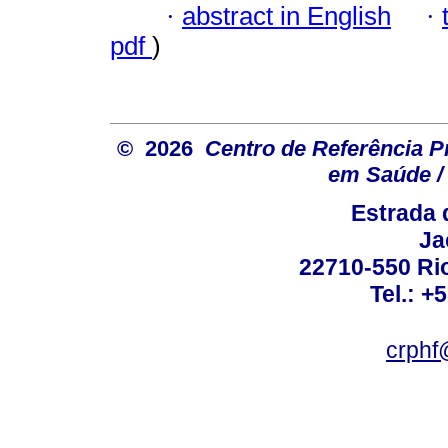
·
abstract in English
·
pdf
)
© 2026
Centro de Referência Pro
em Saúde / 
Estrada 
Ja
22710-550 Rio
Tel.: +
crphf