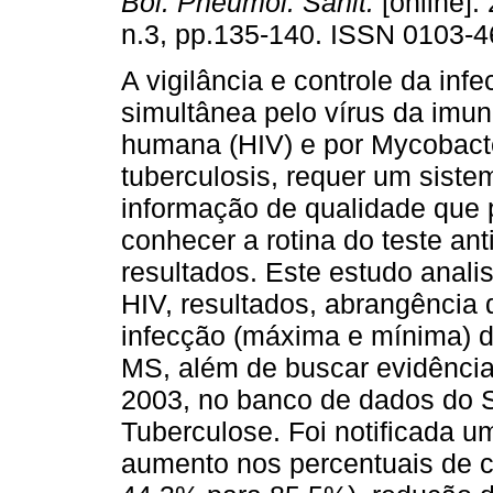
Bol. Pneumol. Sanit.
[online]. 
n.3, pp.135-140. ISSN 0103-4
A vigilância e controle da inf
simultânea pelo vírus da imun
humana (HIV) e por Mycobact
tuberculosis, requer um siste
informação de qualidade que 
conhecer a rotina do teste ant
resultados. Este estudo analis
HIV, resultados, abrangência 
infecção (máxima e mínima) 
MS, além de buscar evidências
2003, no banco de dados do S
Tuberculose. Foi notificada 
aumento nos percentuais de co