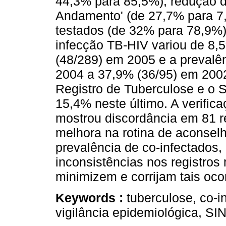
44,3% para 85,5%), redução d
Andamento' (de 27,7% para 7
testados (de 32% para 78,9%)
infecção TB-HIV variou de 8,
(48/289) em 2005 e a preval
2004 a 37,9% (36/95) em 2002
Registro de Tuberculose e o 
15,4% neste último. A verific
mostrou discordância em 81 r
melhora na rotina de aconse
prevalência de co-infectados,
inconsistências nos registro
minimizem e corrijam tais oco
Keywords :
tuberculose, co-i
vigilância epidemiológica, SI