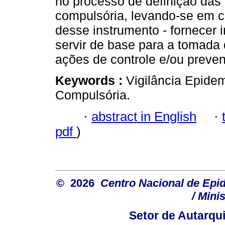
no processo de definição das
compulsória, levando-se em co
desse instrumento - fornecer 
servir de base para a tomada
ações de controle e/ou preve
Keywords :
Vigilância Epide
Compulsória.
·
abstract in English
·
pdf
)
© 2026
Centro Nacional de Epi
/ Mini
Setor de Autarquia