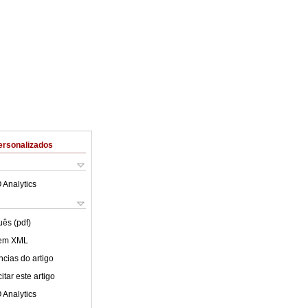
ersonalizados
 Analytics
uês (pdf)
 em XML
cias do artigo
tar este artigo
 Analytics