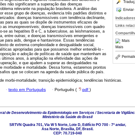
Traduç
ções não significaram a superação das doenças
oblema relevante na população brasileira. A análise das
Enviar 
r esse grupo de doenças, evidencia três padrões distintos e
rizados: doenças transmissíveis com tendência declinante,
Indicadore
as para as quais se dispõe de instrumentos eficazes de
Links rela
o as imunopreveníveis; doenças transmissíveis com quadro
o-se as hepatites B e C, a tuberculose, as leishmanioses, a
Compartilh
a, entre outras; e doenças transmissíveis emergentes e
e para aids, dengue e hantavirose. Essas tendências
Mais
exto de extrema complexidade e desigualdade social,
Mais
líticas apropriadas para que possamos melhor entendê-lo -
roposição e adoção de políticas de saúde que mantenham as
Permali
 últimos anos, à ampliação na efetividade das ações de
uperação, e que ajudem a superar as desigualdades na
de morbidade e mortalidade. Dessa forma, estaremos prontos
esafios que se colocam na agenda da saúde pública do país.
de morbi-mortalidade; transição epidemiológica; tendências históricas.
·
texto em Português
·
Português (
pdf
)
al de Desenvolvimento da Epidemiologia em Serviços / Secretaria de Vigilânc
Ministério da Saúde do Brasil
SRTVN Quadra 701, Via W 5 Norte, Lote D, Edifício PO 700 - 7º andar,
Asa Norte, Brasília, DF, Brasil.
CEP: 70.719-040