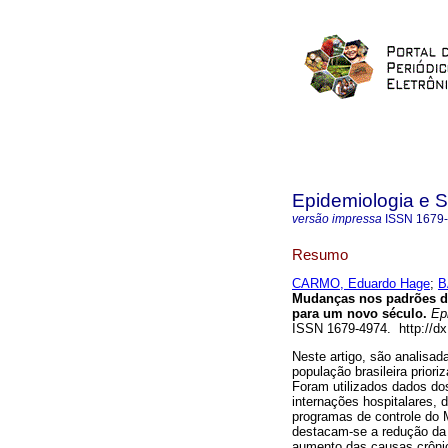
Epidemiologia e 
versão impressa
ISSN
1679
Resumo
CARMO, Eduardo Hage
;
B
Mudanças nos padrões de
para um novo século
.
Epi
ISSN 1679-4974. http://d
Neste artigo, são analisad
população brasileira prior
Foram utilizados dados do
internações hospitalares, 
programas de controle do 
destacam-se a redução da m
aumento das causas crônic