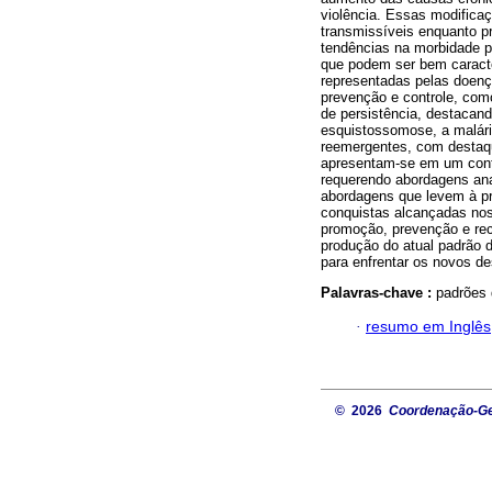
violência. Essas modifica
transmissíveis enquanto pr
tendências na morbidade po
que podem ser bem caracte
representadas pelas doenç
prevenção e controle, com
de persistência, destacand
esquistossomose, a malári
reemergentes, com destaqu
apresentam-se em um cont
requerendo abordagens ana
abordagens que levem à p
conquistas alcançadas nos
promoção, prevenção e rec
produção do atual padrão 
para enfrentar os novos d
Palavras-chave :
padrões 
·
resumo em Inglês
© 2026
Coordenação-Ger