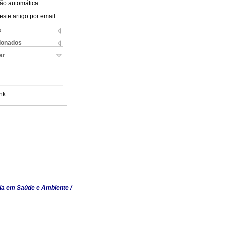
ão automática
este artigo por email
s
cionados
ar
nk
ia em Saúde e Ambiente /