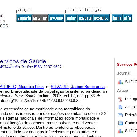
Serviços de Saúde
Serviços P
-4974
versão On-line
ISSN
2237-9622
Journal
SciELO
ARRETO, Maurício Lima
e
SILVA JR., Jarbas Barbosa da
.
Artigo
 morbimortalidade da população brasileira: os desafios
demiol. Serv. Saúde
[online]. 2003, vol.12, n.2, pp.63-75.
Portug
x.doi.org/10.5123/S1679-49742003000200002.
Artigo
as as tendências na morbidade e na mortalidade da
izando-se as intensas transformações ocorridas no século XX.
Referên
s sistemas nacionais de informação sobre mortalidade e
de notificação de doenças transmissíveis e de diversos
Como ci
Ministério da Saúde. Dentre as tendências observadas,
SciELO
ortalidade por doenças infecciosas e parasitárias e o
o-degenerativas e agravos relacionados aos acidentes e