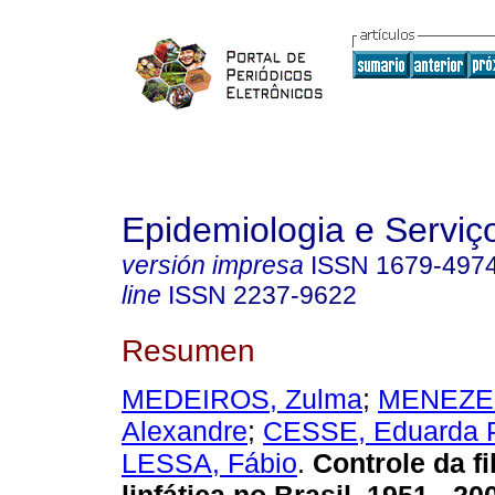
Epidemiologia e Servi
versión impresa
ISSN
1679-497
line
ISSN
2237-9622
Resumen
MEDEIROS, Zulma
;
MENEZES
Alexandre
;
CESSE, Eduarda 
LESSA, Fábio
.
Controle da fi