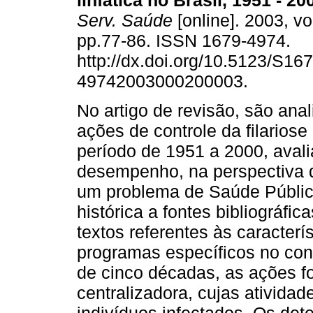
linfática no Brasil, 1951 - 20
Serv. Saúde
[online]. 2003, vo
pp.77-86. ISSN 1679-4974.
http://dx.doi.org/10.5123/S167
49742003000200003.
No artigo de revisão, são ana
ações de controle da filariose 
período de 1951 a 2000, aval
desempenho, na perspectiva d
um problema de Saúde Pública.
histórica a fontes bibliográfic
textos referentes às caracter
programas específicos no con
de cinco décadas, as ações f
centralizadora, cujas ativida