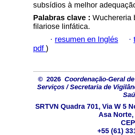
subsídios à melhor adequação
Palabras clave :
Wuchereria b
filariose linfática.
·
resumen en Inglés
·
pdf
)
© 2026
Coordenação-Geral de
Serviços / Secretaria de Vigilâ
Saú
SRTVN Quadra 701, Via W 5 Nort
Asa Norte, 
CEP
+55 (61) 33