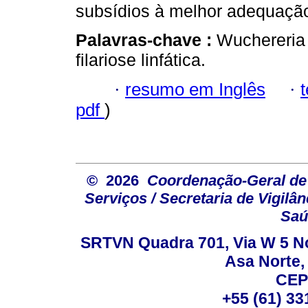
subsídios à melhor adequação
Palavras-chave :
Wuchereria 
filariose linfática.
·
resumo em Inglês
·
pdf
)
© 2026
Coordenação-Geral de
Serviços / Secretaria de Vigilâ
Saú
SRTVN Quadra 701, Via W 5 Nort
Asa Norte, 
CEP
+55 (61) 33