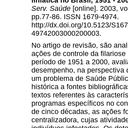
linfática no Brasil, 1951 - 20
Serv. Saúde
[online]. 2003, vo
pp.77-86. ISSN 1679-4974.
http://dx.doi.org/10.5123/S167
49742003000200003.
No artigo de revisão, são ana
ações de controle da filariose 
período de 1951 a 2000, aval
desempenho, na perspectiva d
um problema de Saúde Pública.
histórica a fontes bibliográfic
textos referentes às caracter
programas específicos no con
de cinco décadas, as ações f
centralizadora, cujas ativida