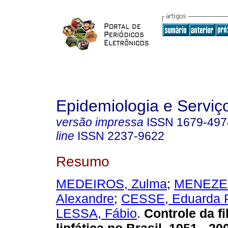
Epidemiologia e Servi
versão impressa
ISSN
1679-497
line
ISSN
2237-9622
Resumo
MEDEIROS, Zulma
;
MENEZES
Alexandre
;
CESSE, Eduarda 
LESSA, Fábio
.
Controle da fi