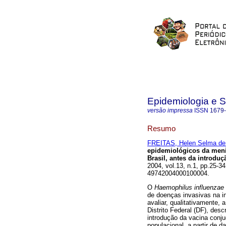
Epidemiologia e 
versão impressa
ISSN
1679
Resumo
FREITAS, Helen Selma de
epidemiológicos da men
Brasil, antes da introdu
2004, vol.13, n.1, pp.25-3
49742004000100004.
O
Haemophilus influenzae
de doenças invasivas na in
avaliar, qualitativamente, 
Distrito Federal (DF), de
introdução da vacina conju
populacional, a partir de 