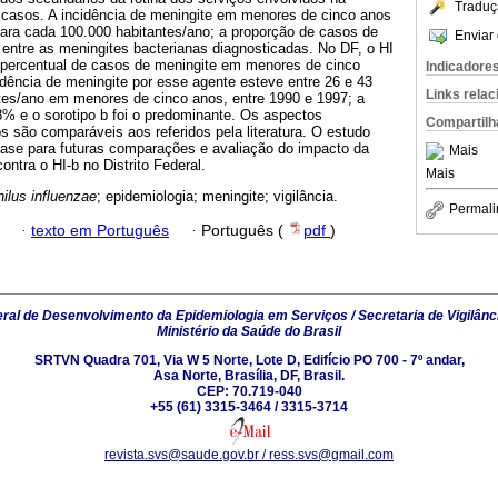
Traduç
e casos. A incidência de meningite em menores de cinco anos
para cada 100.000 habitantes/ano; a proporção de casos de
Enviar 
entre as meningites bacterianas diagnosticadas. No DF, o HI
r percentual de casos de meningite em menores de cinco
Indicadore
idência de meningite por esse agente esteve entre 26 e 43
Links rela
tes/ano em menores de cinco anos, entre 1990 e 1997; a
18% e o sorotipo b foi o predominante. Os aspectos
Compartilh
 são comparáveis aos referidos pela literatura. O estudo
base para futuras comparações e avaliação do impacto da
Mais
ontra o HI-b no Distrito Federal.
Mais
lus influenzae
; epidemiologia; meningite; vigilância.
Permali
·
texto em Português
·
Português (
pdf
)
al de Desenvolvimento da Epidemiologia em Serviços / Secretaria de Vigilânc
Ministério da Saúde do Brasil
SRTVN Quadra 701, Via W 5 Norte, Lote D, Edifício PO 700 - 7º andar,
Asa Norte, Brasília, DF, Brasil.
CEP: 70.719-040
+55 (61) 3315-3464 / 3315-3714
revista.svs@saude.gov.br / ress.svs@gmail.com