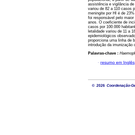
assistência e vigilância d
variou de 82 a 110 casos 
meningite por HI é de 23% 
foi responsável pelo maio
anos. O coeficiente de inc
casos por 100.000 habitan
letalidade variou de 11 a 
epidemiológicos observados
proporciona uma linha de 
introdução da imunização c
Palavras-chave :
Haemophi
·
resumo em Inglês
© 2026
Coordenação-Ger