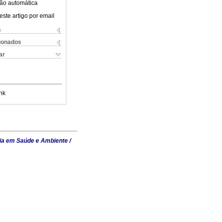
ão automática
este artigo por email
s
cionados
ar
nk
ia em Saúde e Ambiente /