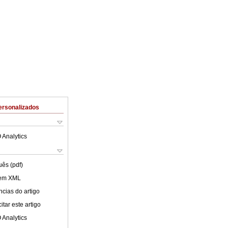
ersonalizados
 Analytics
uês (pdf)
 em XML
cias do artigo
tar este artigo
 Analytics