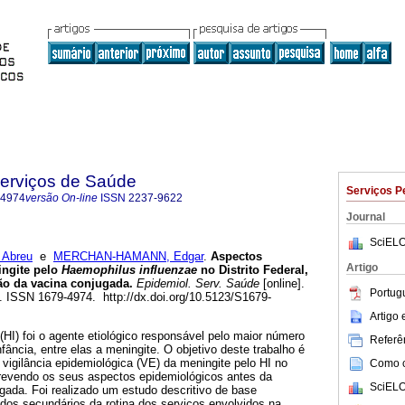
Serviços de Saúde
Serviços P
-4974
versão On-line
ISSN
2237-9622
Journal
SciELO
 Abreu
e
MERCHAN-HAMANN, Edgar
.
Aspectos
Artigo
ingite pelo
Haemophilus influenzae
no Distrito Federal,
ção da vacina conjugada
.
Epidemiol. Serv. Saúde
[online].
Portug
4. ISSN 1679-4974. http://dx.doi.org/10.5123/S1679-
Artigo
(HI) foi o agente etiológico responsável pelo maior número
Referên
fância, entre elas a meningite. O objetivo deste trabalho é
a vigilância epidemiológica (VE) da meningite pelo HI no
Como ci
screvendo os seus aspectos epidemiológicos antes da
SciELO
gada. Foi realizado um estudo descritivo de base
dados secundários da rotina dos serviços envolvidos na