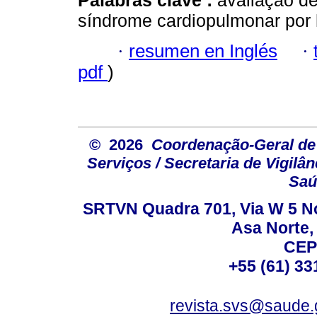
Palabras clave :
avaliação de
síndrome cardiopulmonar por 
·
resumen en Inglés
·
pdf
)
© 2026
Coordenação-Geral de
Serviços / Secretaria de Vigilâ
Saú
SRTVN Quadra 701, Via W 5 Nort
Asa Norte, 
CEP
+55 (61) 33
revista.svs@saude.