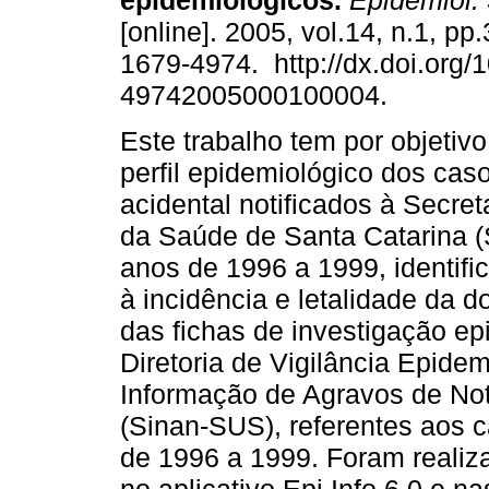
epidemiológicos
.
Epidemiol. 
[online]. 2005, vol.14, n.1, p
1679-4974. http://dx.doi.org/
49742005000100004.
Este trabalho tem por objetiv
perfil epidemiológico dos cas
acidental notificados à Secret
da Saúde de Santa Catarina 
anos de 1996 a 1999, identif
à incidência e letalidade da
das fichas de investigação ep
Diretoria de Vigilância Epid
Informação de Agravos de No
(Sinan-SUS), referentes aos 
de 1996 a 1999. Foram realiz