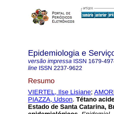
Epidemiologia e Servi
versão impressa
ISSN
1679-497
line
ISSN
2237-9622
Resumo
VIERTEL, Ilse Lisiane
;
AMORI
PIAZZA, Udson
.
Tétano acide
Estado de Santa Catarina, Br