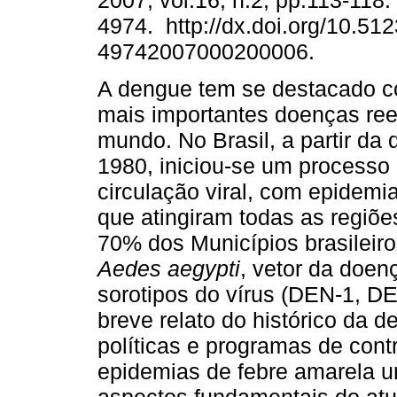
2007, vol.16, n.2, pp.113-118
4974. http://dx.doi.org/10.51
49742007000200006.
A dengue tem se destacado 
mais importantes doenças re
mundo. No Brasil, a partir da
1980, iniciou-se um processo 
circulação viral, com epidemi
que atingiram todas as regiões
70% dos Municípios brasileiro
Aedes aegypti
, vetor da doen
sorotipos do vírus (DEN-1, D
breve relato do histórico da 
políticas e programas de cont
epidemias de febre amarela u