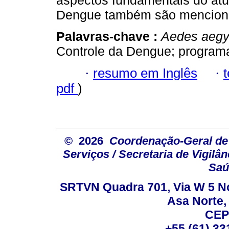
aspectos fundamentais do atu
Dengue também são mencion
Palavras-chave :
Aedes aegy
Controle da Dengue; programa
·
resumo em Inglês
·
pdf
)
© 2026
Coordenação-Geral de
Serviços / Secretaria de Vigilâ
Saú
SRTVN Quadra 701, Via W 5 Nort
Asa Norte, 
CEP
+55 (61) 33