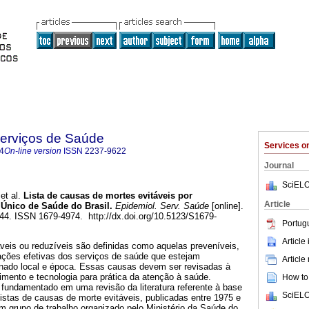
Serviços de Saúde
Services 
4
On-line version
ISSN
2237-9622
Journal
SciELO
et al.
Lista de causas de mortes evitáveis por
Article
 Único de Saúde do Brasil
.
Epidemiol. Serv. Saúde
[online].
244. ISSN 1679-4974. http://dx.doi.org/10.5123/S1679-
Portug
Article
veis ou reduzíveis são definidas como aquelas preveníveis,
 ações efetivas dos serviços de saúde que estejam
Article
nado local e época. Essas causas devem ser revisadas à
mento e tecnologia para prática da atenção à saúde.
How to 
 fundamentado em uma revisão da literatura referente à base
SciELO
listas de causas de morte evitáveis, publicadas entre 1975 e
m grupo de trabalho organizado pelo Ministério da Saúde do