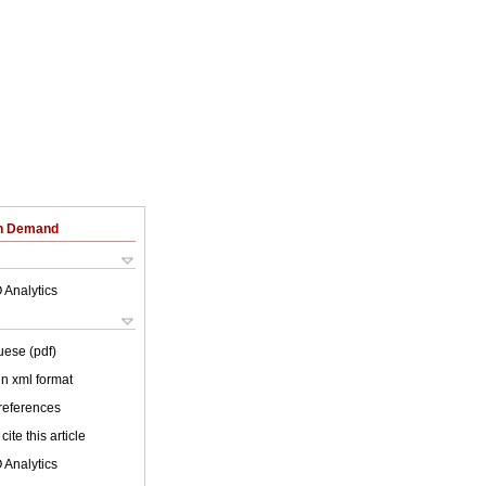
on Demand
 Analytics
uese (pdf)
 in xml format
 references
cite this article
 Analytics