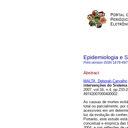
Epidemiologia e 
Print version
ISSN
1679-497
Abstract
MALTA, Deborah Carvalho
intervenções do Sistema
2007, vol.16, n.4, pp.233-
49742007000400002.
As causas de mortes evitá
total ou parcialmente, por
acessíveis em um determi
luz da evolução do conheci
Portanto, este estudo está
conceitual e empírica das 
2004, e nas reflexões de u