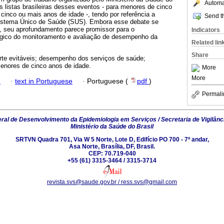
Automat
as listas brasileiras desses eventos - para menores de cinco
inco ou mais anos de idade -, tendo por referência a
Send th
Sistema Único de Saúde (SUS). Embora esse debate se
l, seu aprofundamento parece promissor para o
Indicators
gico do monitoramento e avaliação de desempenho da
Related lin
Share
te evitáveis; desempenho dos serviços de saúde;
menores de cinco anos de idade.
More
More
h
·
text in Portuguese
·
Portuguese (
pdf
)
Permali
al de Desenvolvimento da Epidemiologia em Serviços / Secretaria de Vigilânc
Ministério da Saúde do Brasil
SRTVN Quadra 701, Via W 5 Norte, Lote D, Edifício PO 700 - 7º andar,
Asa Norte, Brasília, DF, Brasil.
CEP: 70.719-040
+55 (61) 3315-3464 / 3315-3714
revista.svs@saude.gov.br / ress.svs@gmail.com