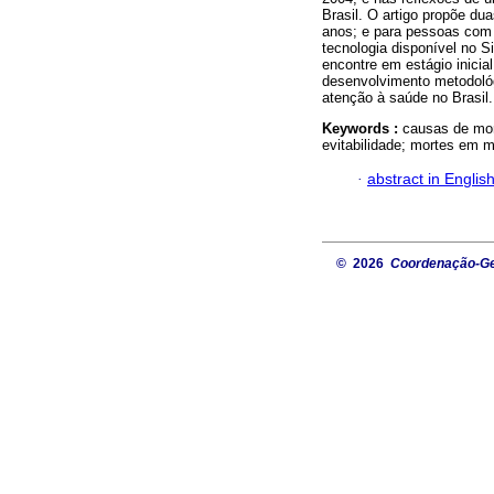
Brasil. O artigo propõe du
anos; e para pessoas com c
tecnologia disponível no 
encontre em estágio inicia
desenvolvimento metodoló
atenção à saúde no Brasil.
Keywords :
causas de mor
evitabilidade; mortes em 
·
abstract in Englis
© 2026
Coordenação-Ger