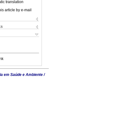
ic translation
is article by e-mail
ks
nk
ia em Saúde e Ambiente /