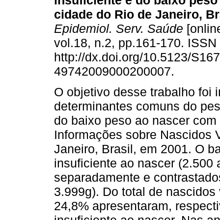
insuficiente e do baixo peso
cidade do Rio de Janeiro, Br
Epidemiol. Serv. Saúde
[onlin
vol.18, n.2, pp.161-170. ISS
http://dx.doi.org/10.5123/S167
49742009000200007.
O objetivo desse trabalho foi 
determinantes comuns do peso
do baixo peso ao nascer com
Informações sobre Nascidos V
Janeiro, Brasil, em 2001. O b
insuficiente ao nascer (2.500
separadamente e contrastados
3.999g). Do total de nascidos 
24,8% apresentaram, respect