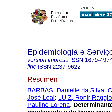
Epidemiologia e Servi
versión impresa
ISSN
1679-497
line
ISSN
2237-9622
Resumen
BARBAS, Danielle da Silva
;
C
José Leal
;
LUIZ, Ronir Raggio
Pauline Lorena
.
Determinant