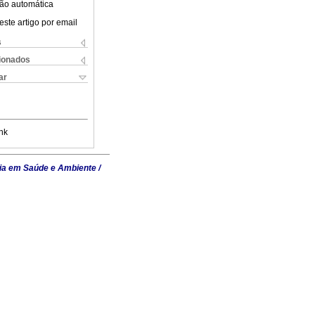
ão automática
este artigo por email
s
cionados
ar
nk
ia em Saúde e Ambiente /