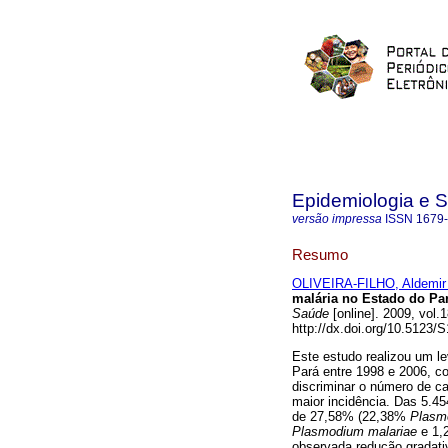
Epidemiologia e 
versão impressa
ISSN
1679
Resumo
OLIVEIRA-FILHO, Aldemir
malária no Estado do Par
Saúde
[online]. 2009, vol
http://dx.doi.org/10.5123
Este estudo realizou um l
Pará entre 1998 e 2006, co
discriminar o número de c
maior incidência. Das 5.4
de 27,58% (22,38%
Plasm
Plasmodium malariae
e 1,
observada redução gradativ