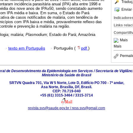
Traduç
ntaram incidência parasitária anual (IPA) alta entre 1998 e
 média dos nove anos de IPA≥50, sendo constatado aumento
Enviar 
com IPA média e baixa. Em suma, o Estado do Pará
cativa de casos notificados de malária, com tendência de
Indicadore
cípios com IPA baixa e média, provavelmente reflexo das
Links rela
ontrole e prevenção à malária na região.
Compartilh
logia; malária;
Plasmodium
; Estado do Pará; Amazônia
Mais
Mais
·
texto em Português
·
Português (
pdf
)
Permali
al de Desenvolvimento da Epidemiologia em Serviços / Secretaria de Vigilânc
Ministério da Saúde do Brasil
SRTVN Quadra 701, Via W 5 Norte, Lote D, Edifício PO 700 - 7º andar,
Asa Norte, Brasília, DF, Brasil.
CEP: 70.719-040
+55 (61) 3315-3464 / 3315-3714
revista.svs@saude.gov.br / ress.svs@gmail.com