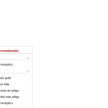
ersonalizados
 Analytics
uês (pdf)
 em XML
cias do artigo
tar este artigo
 Analytics