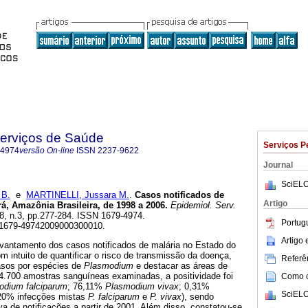
Serviços de Saúde
Serviços P
-4974
versão On-line
ISSN
2237-9622
Journal
SciELO
 B.
e
MARTINELLI, Jussara M.
.
Casos notificados de
Artigo
á, Amazônia Brasileira, de 1998 a 2006
.
Epidemiol. Serv.
.18, n.3, pp.277-284. ISSN 1679-4974.
Portug
/S1679-49742009000300010.
Artigo
evantamento dos casos notificados de malária no Estado do
m intuito de quantificar o risco de transmissão da doença,
Referên
asos por espécies de
Plasmodium
e destacar as áreas de
54.700 amostras sanguíneas examinadas, a positividade foi
Como ci
odium falciparum
; 76,11%
Plasmodium vivax
; 0,31%
SciELO
20% infecções mistas
P. falciparum
e
P. vivax
), sendo
a de notificações a partir de 2001. Além disso, constatou-se