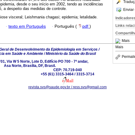
Traduç
pidemia, desde o seu início em 2002, tendo as incidências
, a despeito das medidas de controle.
Enviar 
iose visceral; Leishmania chagasi; epidemia; letalidade.
Indicadore
Links rela
·
texto em Português
·
Português (
pdf
)
Compartilh
Mais
Mais
eral de Desenvolvimento da Epidemiologia em Serviços /
ncia em Saúde e Ambiente / Ministério da Saúde do Brasil
Permali
, Via W 5 Norte, Lote D, Edifício PO 700 - 7º andar,
Asa Norte, Brasília, DF, Brasil.
CEP: 70.719-040
+55 (61) 3315-3464 / 3315-3714
revista.svs@saude.gov.br / ress.svs@gmail.com