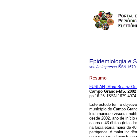
Epidemiologia e 
versão impressa
ISSN
1679
Resumo
FURLAN, Mara Beatriz Gro
Campo Grande-MS, 2002 
pp.16-25. ISSN 1679-4974.
Este estudo tem o objetivo
município de Campo Grand
leishmaniose visceral not
desde 2002, ano de início
casos e 43 óbitos (letalid
na faixa etária maior de 4
patógenos. A maior incidên
sete regiões administrati