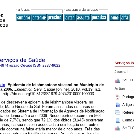
Serviços de Saúde
Serviços P
-4974
versão On-line
ISSN
2237-9622
Journal
SciELO
tta
.
Epidemia de leishmaniose visceral no Município de
Artigo
a 2006
.
Epidemiol. Serv. Saúde
[online]. 2010, vol.19, n.1,
 http://dx.doi.org/10.5123/S1679-49742010000100003.
Portug
 de descrever a epidemia de leishmaniose visceral no
Artigo
e, Mato Grosso do Sul. Foram analisados os casos de
ificados no Sistema de Informação de Agravos de Notificação
Referên
 da epidemia até o ano 2006. Nesse período ocorreram 568
ade de 7,7%), sendo que 72,1% dos óbitos (31/43) ocorreram
Como ci
0 anos, na sua maioria associada à coinfecção com outros
SciELO
cia ocorreu na faixa etária menor de cinco anos. Três das
vas concentraram 67,6% dos casos. As análises realizadas