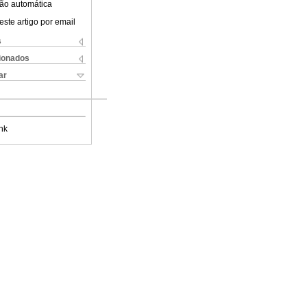
ão automática
este artigo por email
s
cionados
ar
nk