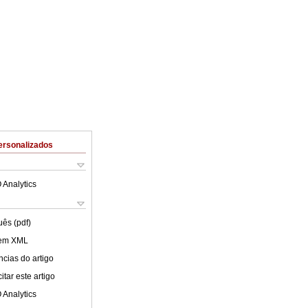
ersonalizados
 Analytics
uês (pdf)
 em XML
cias do artigo
tar este artigo
 Analytics