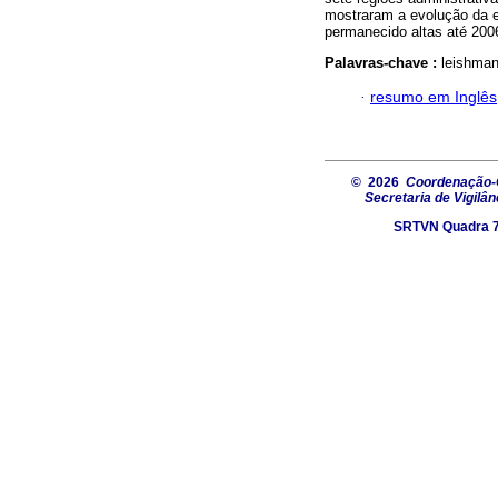
mostraram a evolução da e
permanecido altas até 2006
Palavras-chave :
leishman
·
resumo em Inglês
© 2026
Coordenação-G
Secretaria de Vigilâ
SRTVN Quadra 701