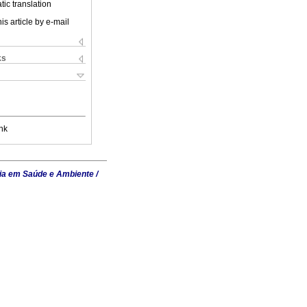
ic translation
is article by e-mail
ks
nk
ia em Saúde e Ambiente /