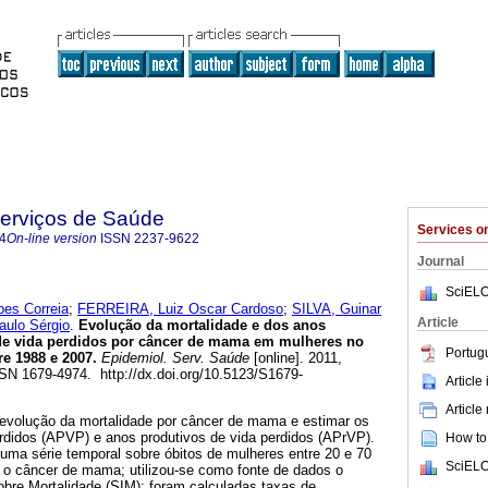
Serviços de Saúde
Services 
4
On-line version
ISSN
2237-9622
Journal
SciELO
es Correia
;
FERREIRA, Luiz Oscar Cardoso
;
SILVA, Guinar
Article
aulo Sérgio
.
Evolução da mortalidade e dos anos
 de vida perdidos por câncer de mama em mulheres no
Portug
re 1988 e 2007
.
Epidemiol. Serv. Saúde
[online]. 2011,
SSN 1679-4974. http://dx.doi.org/10.5123/S1679-
Article
Article
 evolução da mortalidade por câncer de mama e estimar os
erdidos (APVP) e anos produtivos de vida perdidos (APrVP).
How to 
uma série temporal sobre óbitos de mulheres entre 20 e 70
SciELO
i o câncer de mama; utilizou-se como fonte de dados o
bre Mortalidade (SIM); foram calculadas taxas de