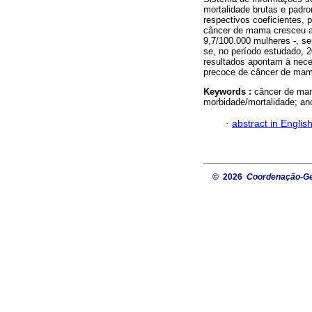
mortalidade brutas e padr
respectivos coeficientes, 
câncer de mama cresceu ao
9,7/100.000 mulheres -, se
se, no período estudado,
resultados apontam à nece
precoce de câncer de mam
Keywords :
câncer de mam
morbidade/mortalidade; ano
·
abstract in Englis
© 2026
Coordenação-Ger