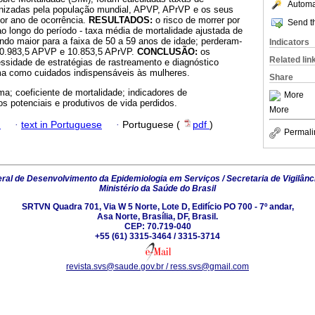
Automat
onizadas pela população mundial, APVP, APrVP e os seus
por ano de ocorrência.
RESULTADOS:
o risco de morrer por
Send th
 longo do período - taxa média de mortalidade ajustada de
ndo maior para a faixa de 50 a 59 anos de idade; perderam-
Indicators
 20.983,5 APVP e 10.853,5 APrVP.
CONCLUSÃO:
os
Related lin
ssidade de estratégias de rastreamento e diagnóstico
a como cuidados indispensáveis às mulheres.
Share
a; coeficiente de mortalidade; indicadores de
More
s potenciais e produtivos de vida perdidos.
More
h
·
text in Portuguese
·
Portuguese (
pdf
)
Permali
al de Desenvolvimento da Epidemiologia em Serviços / Secretaria de Vigilânc
Ministério da Saúde do Brasil
SRTVN Quadra 701, Via W 5 Norte, Lote D, Edifício PO 700 - 7º andar,
Asa Norte, Brasília, DF, Brasil.
CEP: 70.719-040
+55 (61) 3315-3464 / 3315-3714
revista.svs@saude.gov.br / ress.svs@gmail.com