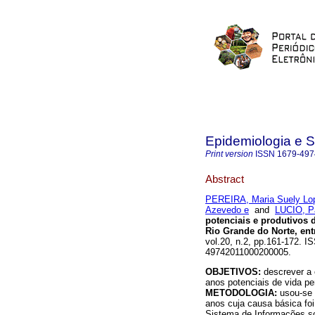
Epidemiologia e 
Print version
ISSN
1679-497
Abstract
PEREIRA, Maria Suely Lop
Azevedo e
and
LUCIO, P
potenciais e produtivos
Rio Grande do Norte, ent
vol.20, n.2, pp.161-172. I
49742011000200005.
OBJETIVOS:
descrever a
anos potenciais de vida p
METODOLOGIA:
usou-se 
anos cuja causa básica fo
Sistema de Informações so