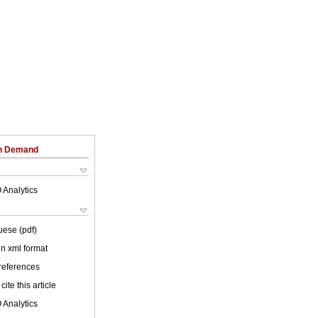
on Demand
 Analytics
uese (pdf)
 in xml format
 references
cite this article
 Analytics