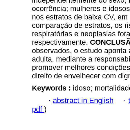
independentemente do sexo, fa
ocorrência; mulheres e idoso
nos estratos de baixa CV, em 
comparação de estratos, os ri
respiratórias e neoplasias for
respectivamente.
CONCLUS
observados, o estudo aponta 
adulta, mediante a responsab
promover melhores condições
direito de envelhecer com dig
Keywords :
idoso; mortalidad
·
abstract in English
·
pdf
)