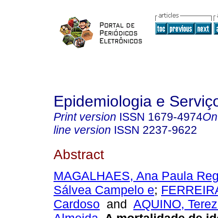
Epidemiologia e Servi
Print version
ISSN
1679-4974
On
line version
ISSN
2237-9622
Abstract
MAGALHAES, Ana Paula Reg
Sálvea Campelo e
;
FERREIRA
Cardoso
and
AQUINO, Terez