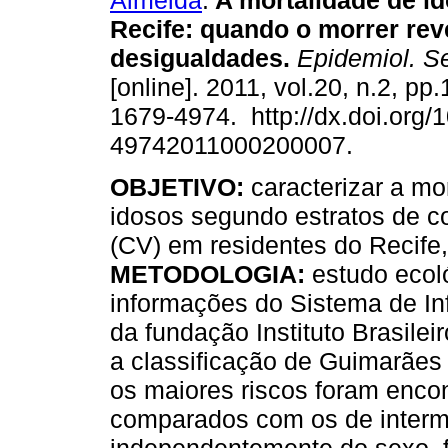
Almeida
.
A mortalidade de i
Recife
:
quando o morrer rev
desigualdades
.
Epidemiol. S
[online]. 2011, vol.20, n.2, p
1679-4974. http://dx.doi.org/
49742011000200007.
OBJETIVO:
caracterizar a mo
idosos segundo estratos de c
(CV) em residentes do Recife,
METODOLOGIA:
estudo ecoló
informações do Sistema de In
da fundação Instituto Brasilei
a classificação de Guimarães 
os maiores riscos foram encon
comparados com os de interm