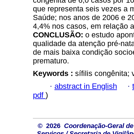
congênita de 6,0 casos por 1
que representa seis vezes a m
Saúde; nos anos de 2006 e 20
4,4% nos casos, em relação a
CONCLUSÃO:
o estudo apon
qualidade da atenção pré-nata
de mais baixa condição socio
prematuro.
Keywords :
sífilis congênita;
·
abstract in English
·
pdf
)
© 2026
Coordenação-Geral de
Serviços / Secretaria de Vigilâ