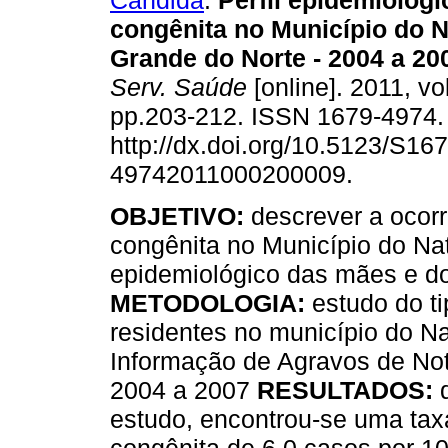
Cândida
.
Perfil epidemiológic
congênita no Município do N
Grande do Norte - 2004 a 20
Serv. Saúde
[online]. 2011, vol
pp.203-212. ISSN 1679-4974
http://dx.doi.org/10.5123/S167
49742011000200009.
OBJETIVO:
descrever a ocorrê
congênita no Município do Nat
epidemiológico das mães e do
METODOLOGIA:
estudo do t
residentes no município do Na
Informação de Agravos de Noti
2004 a 2007
RESULTADOS:
estudo, encontrou-se uma taxa