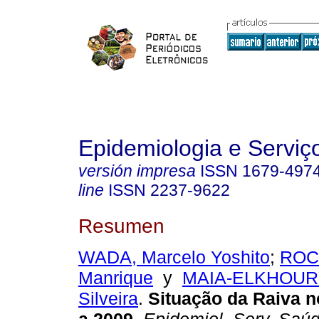
Epidemiologia e Servi
versión impresa
ISSN
1679-497
line
ISSN
2237-9622
Resumen
WADA, Marcelo Yoshito
;
ROCH
Manrique
y
MAIA-ELKHOURY,
Silveira
.
Situação da Raiva n