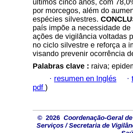
últimos cinco anos, com 78,
por morcegos, além do aumen
espécies silvestres.
CONCLU
país impõe a necessidade de
ações de vigilância voltadas 
no ciclo silvestre e reforça a
visando prevenir ocorrência 
Palabras clave :
raiva; epide
·
resumen en Inglés
·
pdf
)
© 2026
Coordenação-Geral de
Serviços / Secretaria de Vigilâ