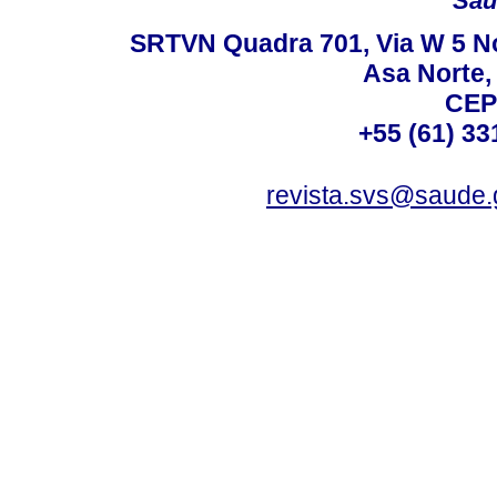
Saú
SRTVN Quadra 701, Via W 5 Nort
Asa Norte, 
CEP
+55 (61) 33
revista.svs@saude.