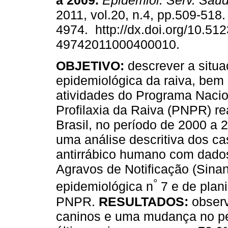
a 2009
.
Epidemiol. Serv. Saú
2011, vol.20, n.4, pp.509-518
4974. http://dx.doi.org/10.51
49742011000400010.
OBJETIVO:
descrever a situ
epidemiológica da raiva, bem
atividades do Programa Nacio
Profilaxia da Raiva (PNPR) re
Brasil, no período de 2000 a 
uma análise descritiva dos c
antirrábico humano com dado
Agravos de Notificação (Sinan)
°
epidemiológica n
7 e de plani
PNPR.
RESULTADOS:
observ
caninos e uma mudança no per