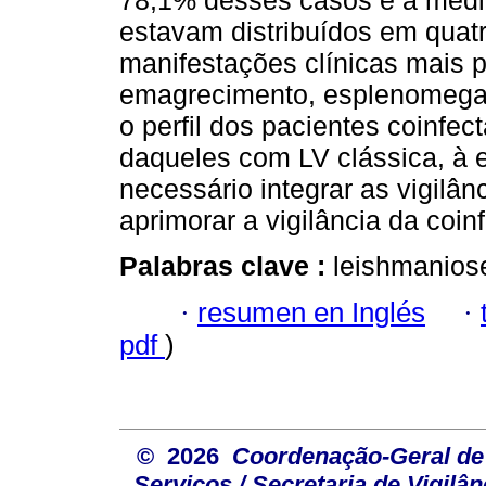
78,1% desses casos e a média
estavam distribuídos em quat
manifestações clínicas mais p
emagrecimento, esplenomegal
o perfil dos pacientes coinfe
daqueles com LV clássica, à e
necessário integrar as vigilân
aprimorar a vigilância da coi
Palabras clave :
leishmaniose
·
resumen en Inglés
·
pdf
)
© 2026
Coordenação-Geral de
Serviços / Secretaria de Vigilâ