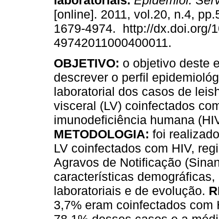
laboratoriais
.
Epidemiol. Ser
[online]. 2011, vol.20, n.4, p
1679-4974. http://dx.doi.org/
49742011000400011.
OBJETIVO:
o objetivo deste e
descrever o perfil epidemiológi
laboratorial dos casos de lei
visceral (LV) coinfectados co
imunodeficiência humana (HIV
METODOLOGIA:
foi realizad
LV coinfectados com HIV, reg
Agravos de Notificação (Sina
características demográficas, 
laboratoriais e de evolução.
R
3,7% eram coinfectados com 