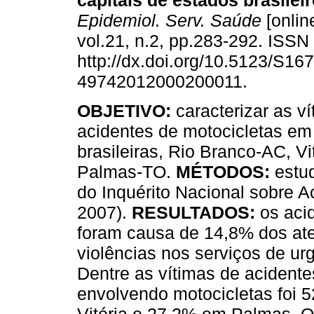
capitais de estados brasilei
Epidemiol. Serv. Saúde
[onlin
vol.21, n.2, pp.283-292. ISS
http://dx.doi.org/10.5123/S167
49742012000200011.
OBJETIVO:
caracterizar as v
acidentes de motocicletas em 
brasileiras, Rio Branco-AC, Vi
Palmas-TO.
MÉTODOS:
estu
do Inquérito Nacional sobre A
2007).
RESULTADOS:
os aci
foram causa de 14,8% dos ate
violências nos serviços de ur
Dentre as vítimas de acidente
envolvendo motocicletas foi