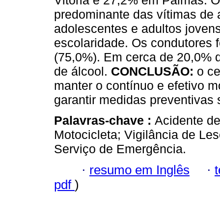
Vitória e 27,2% em Palmas. O 
predominante das vítimas de 
adolescentes e adultos joven
escolaridade. Os condutores 
(75,0%). Em cerca de 20,0% d
de álcool.
CONCLUSÃO:
o ce
manter o contínuo e efetivo 
garantir medidas preventivas 
Palavras-chave :
Acidente de
Motocicleta; Vigilância de Le
Serviço de Emergência.
·
resumo em Inglês
·
pdf
)