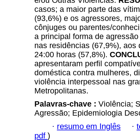
e/ou Outras Violências.
RESU
casos; a maior parte das víti
(93,6%) e os agressores, maj
cônjuges ou parentes/conhecido
a principal forma de agressão 
nas residências (67,9%), aos 
24:00 horas (57,8%).
CONCL
apresentaram perfil compatível
doméstica contra mulheres, d
violência interpessoal nas gr
Metropolitanas.
Palavras-chave :
Violência; 
Agressão; Epidemiologia Desc
·
resumo em Inglês
·
pdf
)