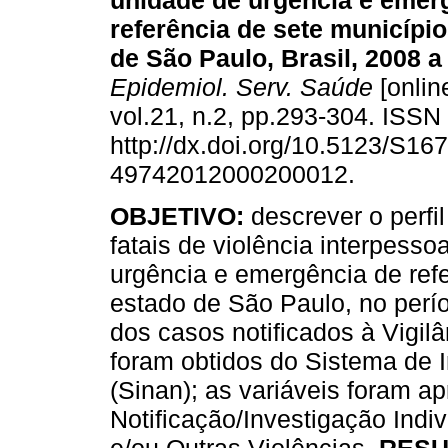
unidade de urgência e emer
referência de sete municípi
de São Paulo, Brasil, 2008 a
Epidemiol. Serv. Saúde
[onlin
vol.21, n.2, pp.293-304. ISS
http://dx.doi.org/10.5123/S167
49742012000200012.
OBJETIVO:
descrever o perfi
fatais de violência interpess
urgência e emergência de refe
estado de São Paulo, no per
dos casos notificados à Vigil
foram obtidos do Sistema de 
(Sinan); as variáveis foram a
Notificação/Investigação Indi