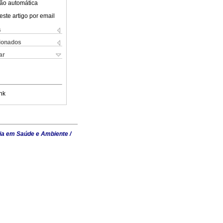
ão automática
este artigo por email
s
cionados
ar
nk
ia em Saúde e Ambiente /