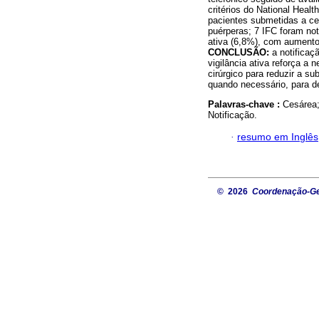
critérios do National Heal
pacientes submetidas a ce
puérperas; 7 IFC foram noti
ativa (6,8%), com aumento 
CONCLUSÃO:
a notifica
vigilância ativa reforça a 
cirúrgico para reduzir a s
quando necessário, para d
Palavras-chave :
Cesárea;
Notificação.
·
resumo em Inglês
© 2026
Coordenação-Ger