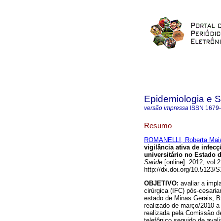
Epidemiologia e 
versão impressa
ISSN
1679
Resumo
ROMANELLI, Roberta Maia
vigilância ativa de infec
universitário no Estado d
Saúde
[online]. 2012, vol
http://dx.doi.org/10.5123
OBJETIVO:
avaliar a impl
cirúrgica (IFC) pós-cesari
estado de Minas Gerais, B
realizado de março/2010 a 
realizada pela Comissão de
telefônico seguido de aval