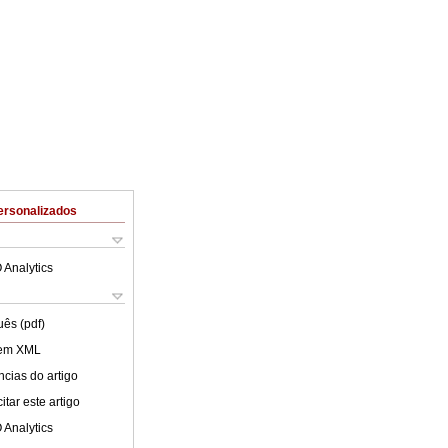
ersonalizados
 Analytics
uês (pdf)
 em XML
cias do artigo
tar este artigo
 Analytics