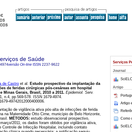
Serviços de Saúde
Serviços P
-4974
versão On-line
ISSN
2237-9622
Journal
SciELO
 de Castro
et al.
Estudo prospectivo da implantação da
Artigo
ções de feridas cirúrgicas pós-cesáreas em hospital
e Minas Gerais, Brasil, 2010 a 2011
.
Epidemiol. Serv.
Portug
.21, n.4, pp.569-578. ISSN 1679-4974.
/S1679-49742012000400006.
Artigo
antação de vigilância ativa pós-alta de infecções de ferida
Referên
ana na Maternidade Otto Cirne, município de Belo Horizonte,
rasil.
MÉTODOS:
estudo observacional prospectivo,
Como ci
março/2011; os dados foram obtidos por vigilância ativa,
SciELO
 Controle de Infecção Hospitalar, incluindo contato
iação clínica quando necessária; a notificação seguiu