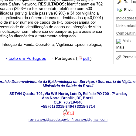
Traduç
thcare Safety Network.
RESULTADOS:
identificaram-se 762
sariana (29,3%) e fez-se contato telefônico com 500
Enviar 
ficadas por vigilância passiva (0,9%) e 34 por vigilância
significativo do número de casos identificados (p<0,0001).
Indicadore
ção de maior número de casos de IFC pós-cesariana por
Links rela
necessidade da identificação de casos de infecção de sítio
ubnotificação, com referência de puérperas para assistência
Compartilh
efinição diagnóstica e tratamento adequado.
Mais
 Infecção da Ferida Operatória; Vigilância Epidemiológica;
Mais
Permali
·
texto em Português
·
Português (
pdf
)
al de Desenvolvimento da Epidemiologia em Serviços / Secretaria de Vigilânc
Ministério da Saúde do Brasil
SRTVN Quadra 701, Via W 5 Norte, Lote D, Edifício PO 700 - 7º andar,
Asa Norte, Brasília, DF, Brasil.
CEP: 70.719-040
+55 (61) 3315-3464 / 3315-3714
revista.svs@saude.gov.br / ress.svs@gmail.com