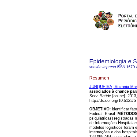
Epidemiologia e 
versión impresa
ISSN
1679-
Resumen
JUNQUEIRA, Rozania Mari
associados à chance para
Serv. Saúde
[online]. 2013
http://dx.doi.org/10.5123
OBJETIVO:
identificar fa
Federal, Brasil.
MÉTODO
psiquiátricas) registradas
de Informações Hospitala
modelos logísticos foram e
internações e dos hospitai
133.098 AIH analisadas, a 