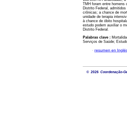
TMH foram entre homens c
Distrito Federal, admitido
crônicas; a chance de mor
unidade de terapia intensi
à chance de óbito hospital
estudo podem auxiliar o m
Distrito Federal.
Palabras clave :
Mortalid
Serviços de Saúde; Estudo
·
resumen en Inglé
© 2026
Coordenação-Ger