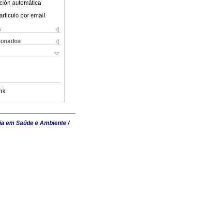
ción automática
articulo por email
s
cionados
nk
ia em Saúde e Ambiente /