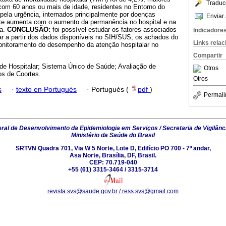
Traduc
om 60 anos ou mais de idade, residentes no Entorno do
s pela urgência, internados principalmente por doenças
Enviar 
te aumenta com o aumento da permanência no hospital e na
va.
CONCLUSÃO:
foi possível estudar os fatores associados
Indicadore
ar a partir dos dados disponíveis no SIH/SUS; os achados do
Links rela
onitoramento do desempenho da atenção hospitalar no
Compartir
ade Hospitalar; Sistema Único de Saúde; Avaliação de
Otros
s de Coortes.
Otros
s
·
texto en Portugués
·
Portugués (
pdf
)
Permali
al de Desenvolvimento da Epidemiologia em Serviços / Secretaria de Vigilânc
Ministério da Saúde do Brasil
SRTVN Quadra 701, Via W 5 Norte, Lote D, Edifício PO 700 - 7º andar,
Asa Norte, Brasília, DF, Brasil.
CEP: 70.719-040
+55 (61) 3315-3464 / 3315-3714
revista.svs@saude.gov.br / ress.svs@gmail.com