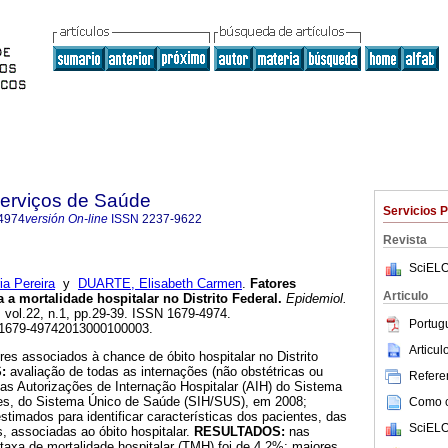
Serviços de Saúde
Servicios 
4974
versión On-line
ISSN
2237-9622
Revista
SciELO
a Pereira
y
DUARTE, Elisabeth Carmen
.
Fatores
Articulo
 a mortalidade hospitalar no Distrito Federal
.
Epidemiol.
, vol.22, n.1, pp.29-39. ISSN 1679-4974.
Portug
/S1679-49742013000100003.
Articu
tores associados à chance de óbito hospitalar no Distrito
S:
avaliação de todas as internações (não obstétricas ou
Referen
 nas Autorizações de Internação Hospitalar (AIH) do Sistema
res, do Sistema Único de Saúde (SIH/SUS), em 2008;
Como ci
stimados para identificar características dos pacientes, das
SciELO
s, associadas ao óbito hospitalar.
RESULTADOS:
nas
taxa de mortalidade hospitalar (TMH) foi de 4,2%; maiores