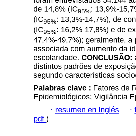
foram entrevistados 54.144 ad
de 14,8% (IC
: 13,9%-15,7%
95%
(IC
: 13,3%-14,7%), de co
95%
(IC
: 16,2%-17,8%) e de e
95%
47,4%-49,7%); geralmente, a p
associada com aumento da id
escolaridade.
CONCLUSÃO:
distintos padrões de exposição
segundo características soci
Palabras clave :
Fatores de R
Epidemiológicos; Vigilância E
·
resumen en Inglés
·
pdf
)