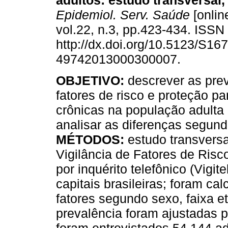
adultos
:
estudo transversal, 
Epidemiol. Serv. Saúde
[onlin
vol.22, n.3, pp.423-434. ISS
http://dx.doi.org/10.5123/S167
49742013000300007.
OBJETIVO:
descrever as pre
fatores de risco e proteção p
crônicas na população adulta b
analisar as diferenças segund
MÉTODOS:
estudo transvers
Vigilância de Fatores de Risc
por inquérito telefônico (Vigit
capitais brasileiras; foram c
fatores segundo sexo, faixa e
prevalência foram ajustadas p